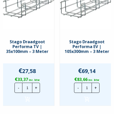
Stago Draadgoot
Stago Draadgoot
Performa TV |
Performa EV |
35x100mm – 3 Meter
105x300mm – 3 Meter
€
€
27,58
69,14
€
€
33,37
83,66
inc. btw
inc. btw
Stago
Stago
-
+
-
+
Draadgoot
Draadgoot
Performa
Performa
TV
EV
|
|
35x100mm
105x300mm
-
-
3
3