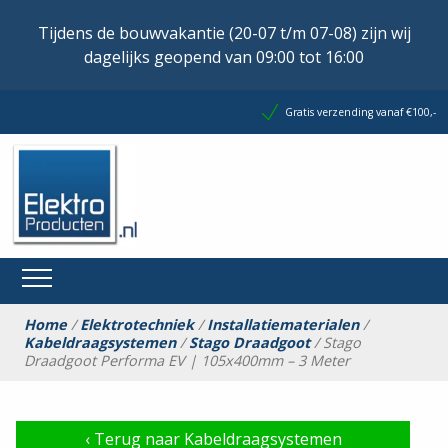
Tijdens de bouwvakantie (20-07 t/m 07-08) zijn wij
dagelijks geopend van 09:00 tot 16:00
Gratis verzending vanaf €100,-
Home
/
Elektrotechniek
/
Installatiematerialen
/
Kabeldraagsystemen
/
Stago Draadgoot
/ Stago
Draadgoot Performa EV | 105x400mm – 3 Meter
‹
Terug naar Kabeldraagsystemen