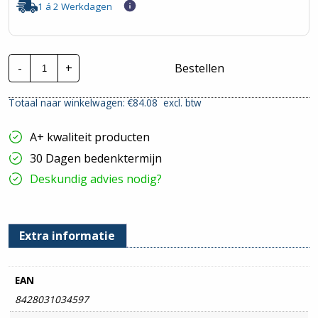
1 á 2 Werkdagen
Stago
-
+
Bestellen
Draadgoot
Performa
EV
Totaal naar winkelwagen: €
84.08
excl. btw
|
105x400mm
-
A+ kwaliteit producten
3
Meter
30 Dagen bedenktermijn
hoeveelheid
Deskundig advies nodig?
Extra informatie
EAN
8428031034597