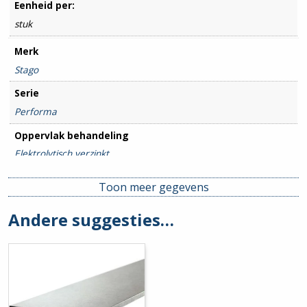
Eenheid per:
stuk
Merk
Stago
Serie
Performa
Oppervlak behandeling
Elektrolytisch verzinkt
Breedte goot
Toon meer gegevens
400mm
Andere suggesties…
Hoogte goot
105mm
Hulpstuk
Basisprofiel