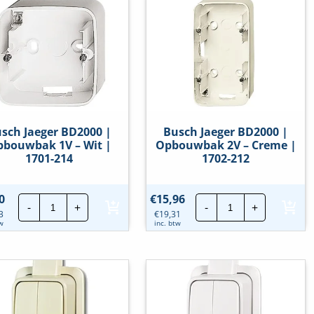
sch Jaeger BD2000 |
Busch Jaeger BD2000 |
bouwbak 1V – Wit |
Opbouwbak 2V – Creme |
1701-214
1702-212
Busch
Busch
0
€
15,96
-
+
-
+
Jaeger
Jaeger
3
€
19,31
BD2000
BD2000
tw
inc. btw
|
|
Opbouwbak
Opbouwbak
1V
2V
-
-
Wit
Creme
|
|
1701-
1702-
214
212