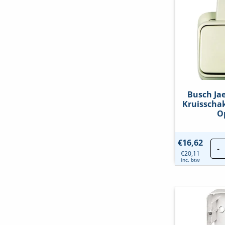
Busch Ja
Kruisschak
O
€
16,62
-
€
20,11
inc. btw