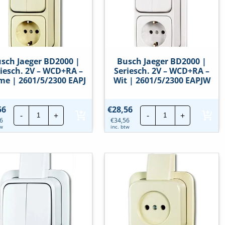
hoeveelheid
hoeveelheid
sch Jaeger BD2000 |
Busch Jaeger BD2000 |
iesch. 2V – WCD+RA –
Seriesch. 2V – WCD+RA –
me | 2601/5/2300 EAPJ
Wit | 2601/5/2300 EAPJW
Busch
Busch
56
€
28,56
-
+
-
+
Jaeger
Jaeger
6
€
34,56
BD2000
BD2000
tw
inc. btw
|
|
Seriesch.
Seriesch.
2V
2V
-
-
WCD+RA
WCD+RA
-
-
Creme
Wit
|
|
2601/5/2300
2601/5/2300
EAPJ
EAPJW
hoeveelheid
hoeveelheid