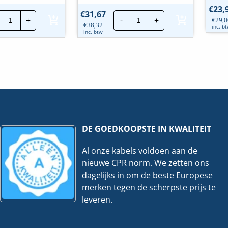
€
23,
Busch
Busch
€
31,67
+
-
+
€
29,0
Jaeger
Jaeger
€
38,32
inc. b
BD2000
BD2000
inc. btw
|
|
Wisselsch.
Wisselsch.
2x
2x
WCD+RA
WCD+RA
-
-
Creme
Wit
|
|
2601/6/2300/2
2601/6/2300/2
EAPJ
EAPJW
hoeveelheid
hoeveelheid
DE GOEDKOOPSTE IN KWALITEIT
Al onze kabels voldoen aan de
nieuwe CPR norm. We zetten ons
dagelijks in om de beste Europese
merken tegen de scherpste prijs te
leveren.