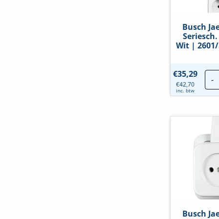
Busch Ja
Seriesch
Wit | 2601
€
35,29
-
€
42,70
inc. btw
Busch Ja