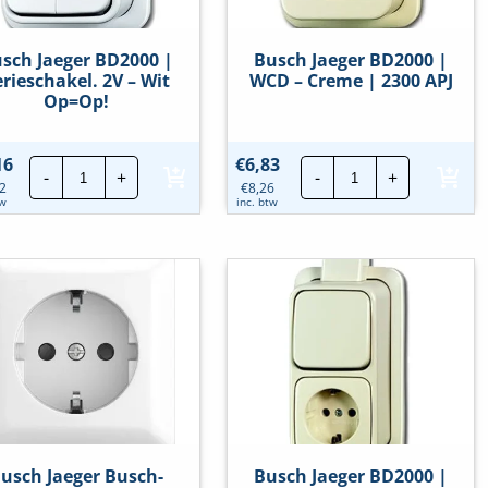
sch Jaeger BD2000 |
Busch Jaeger BD2000 |
erieschakel. 2V – Wit
WCD – Creme | 2300 APJ
Op=Op!
Busch
Busch
16
€
6,83
-
+
-
+
Jaeger
Jaeger
2
€
8,26
BD2000
BD2000
tw
inc. btw
|
|
Serieschakel.
WCD
2V
-
-
Creme
Wit
|
Op=Op!
2300
hoeveelheid
APJ
hoeveelheid
usch Jaeger Busch-
Busch Jaeger BD2000 |