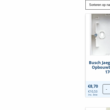
Busch Jaeg
Opbouwba
17
€
8,70
-
€
10,53
inc. btw