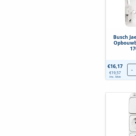
Busch Ja
Opbouwba
17
€
16,17
-
€
19,57
inc. btw