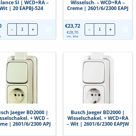
lance SI | WCD+RA –
Wisselsch. – WCD+RA –
Wit | 20 EAPBJ-524
Creme | 2601/6/2300 EAPJ
Busch
Busch
0
€
23,72
-
+
-
+
Jaeger
Jaeger
€
28,70
Busch-
BD2000
w
inc. btw
Balance
|
SI
Wisselsch.
|
-
WCD+RA
WCD+RA
-
-
Wit
Creme
|
|
20
2601/6/2300
EAPBJ-
EAPJ
524
hoeveelheid
hoeveelheid
sch Jaeger BD2000 |
Busch Jaeger BD2000 |
sselschakel. + WCD –
Wisselschakel. + WCD+RA
me | 2601/6/2300 APJ
– Wit | 2601/6/2300 EAPJW