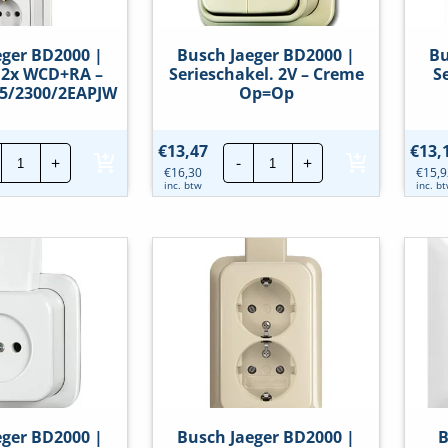
eger BD2000 |
Busch Jaeger BD2000 |
Bu
. 2x WCD+RA –
Serieschakel. 2V – Creme
S
/5/2300/2EAPJW
Op=Op
Busch
Busch
€
13,47
€
13,
+
-
+
Jaeger
Jaeger
€
16,30
€
15,9
BD2000
BD2000
inc. btw
inc. b
|
|
Seriesch.
Serieschakel.
2x
2V
WCD+RA
-
-
Creme
Wit
Op=Op
|
hoeveelheid
2601/5/2300/2EAPJW
hoeveelheid
eger BD2000 |
Busch Jaeger BD2000 |
B