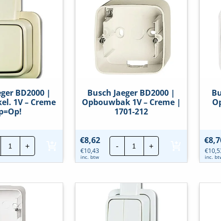
-
-
Wit
Wit
|
|
1701-
1702-
914
914
hoeveelheid
hoeveelheid
eger BD2000 |
Busch Jaeger BD2000 |
Bu
el. 1V – Creme
Opbouwbak 1V – Creme |
Op
p=Op!
1701-212
Busch
Busch
€
8,62
€
8,7
+
-
+
Jaeger
Jaeger
€
10,43
€
10,5
BD2000
BD2000
inc. btw
inc. b
|
|
Kruisschakel.
Opbouwbak
1V
1V
-
-
Creme
Creme
Op=Op!
|
hoeveelheid
1701-
212