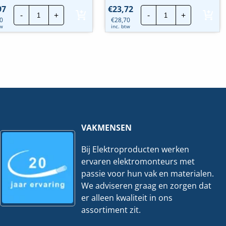
Busch
Busch
97
€
23,72
-
+
-
+
Jaeger
Jaeger
0
€
28,70
BD2000
BD2000
tw
inc. btw
|
|
Wisselschakel.
Wisselschakel.
+
+
WCD
WCD+RA
-
-
Creme
Wit
|
|
2601/6/2300
2601/6/2300
APJ
EAPJW
hoeveelheid
hoeveelheid
VAKMENSEN
Bij Elektroproducten werken
ervaren elektromonteurs met
passie voor hun vak en materialen.
We adviseren graag en zorgen dat
er alleen kwaliteit in ons
assortiment zit.