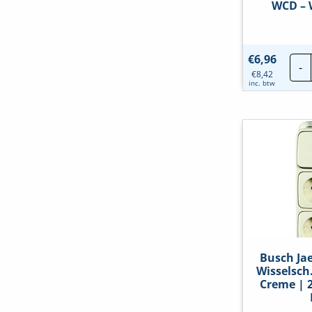
WCD – 
€
6,96
-
€
8,42
inc. btw
Busch Ja
Wisselsch
Creme | 