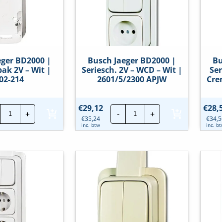
hoeveelheid
eger BD2000 |
Busch Jaeger BD2000 |
Bu
k 2V – Wit |
Seriesch. 2V – WCD – Wit |
Ser
02-214
2601/5/2300 APJW
Cre
Busch
Busch
€
29,12
€
28,
+
-
+
Jaeger
Jaeger
€
35,24
€
34,5
BD2000
BD2000
inc. btw
inc. b
|
|
Opbouwbak
Seriesch.
2V
2V
-
-
Wit
WCD
|
-
1702-
Wit
214
|
hoeveelheid
2601/5/2300
APJW
hoeveelheid