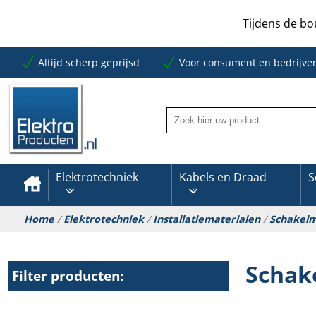
Tijdens de bo
Altijd scherp geprijsd
Voor consument en bedrijve
Elektrotechniek
Kabels en Draad
S
Home
/
Elektrotechniek
/
Installatiematerialen
/
Schakelm
Schak
Filter producten: