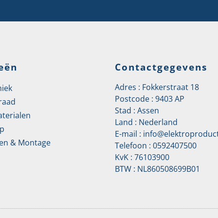
eën
Contactgegevens
Adres : Fokkerstraat 18
niek
Postcode : 9403 AP
raad
Stad : Assen
aterialen
Land : Nederland
p
E-mail :
info@elektroproduct
en & Montage
Telefoon :
0592407500
KvK : 76103900
BTW : NL860508699B01