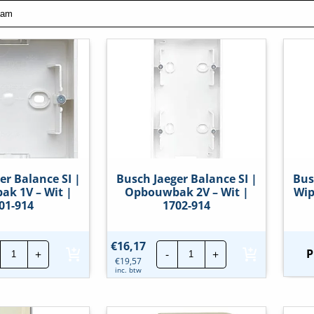
er Balance SI |
Busch Jaeger Balance SI |
Bus
k 1V – Wit |
Opbouwbak 2V – Wit |
Wip
01-914
1702-914
Busch
Busch
€
16,17
P
+
-
+
Jaeger
Jaeger
€
19,57
Balance
Balance
inc. btw
SI
SI
|
|
Opbouwbak
Opbouwbak
1V
2V