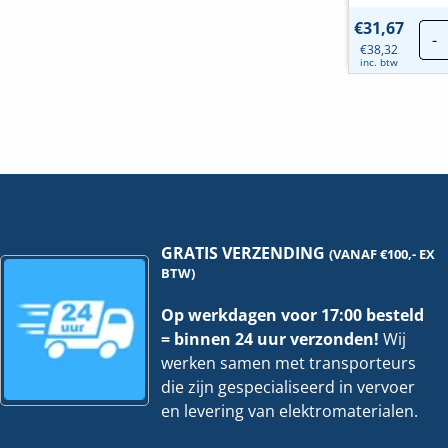
€
31,67
-
€
38,32
inc. btw
GRATIS VERZENDING
(VANAF €100,- EX
BTW)
Op werkdagen voor 17:00 besteld
= binnen 24 uur verzonden!
Wij
werken samen met transporteurs
die zijn gespecialiseerd in vervoer
en levering van elektromaterialen.