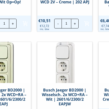
Wit Op=Op!
WCD 2V – Creme | 202 APJ
Ba
Busch
Busch
€
10,51
€
6,4
+
-
+
Jaeger
Jaeger
€
12,72
€
7,74
BD2000
BD2000
inc. btw
inc. bt
|
|
WCD
WCD
-
2V
Wit
-
Op=Op!
Creme
hoeveelheid
|
202
APJ
hoeveelheid
eger BD2000 |
Busch Jaeger BD2000 |
Bu
. 2x WCD+RA –
Wisselsch. 2x WCD+RA –
Wi
2601/6/2300/2
Wit | 2601/6/2300/2
Cre
EAPJ
EAPJW