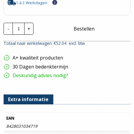
1 á 2 Werkdagen
Stago
-
+
Bestellen
Draadgoot
Performa
TV
Totaal naar winkelwagen: €
52.04
excl. btw
|
70x200mm
-
A+ kwaliteit producten
3
Meter
30 Dagen bedenktermijn
hoeveelheid
Deskundig advies nodig?
Extra informatie
EAN
8428031034719