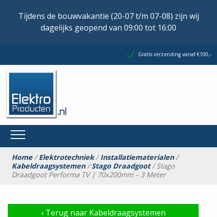
Tijdens de bouwvakantie (20-07 t/m 07-08) zijn wij
dagelijks geopend van 09:00 tot 16:00
Gratis verzending vanaf €100,-
Home
/
Elektrotechniek
/
Installatiematerialen
/
Kabeldraagsystemen
/
Stago Draadgoot
/ Stago
Draadgoot Performa TV | 70x200mm – 3 Meter
‹
Terug naar Kabeldraagsystemen