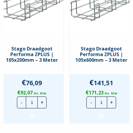
Stago Draadgoot
Stago Draadgoot
Performa ZPLUS |
Performa ZPLUS |
105x200mm – 3 Meter
105x600mm – 3 Meter
€
€
76,09
141,51
€
€
92,07
171,23
inc. btw
inc. btw
Stago
Stago
-
+
-
+
Draadgoot
Draadgoot
Performa
Performa
ZPLUS
ZPLUS
|
|
105x200mm
105x600mm
-
-
3
3