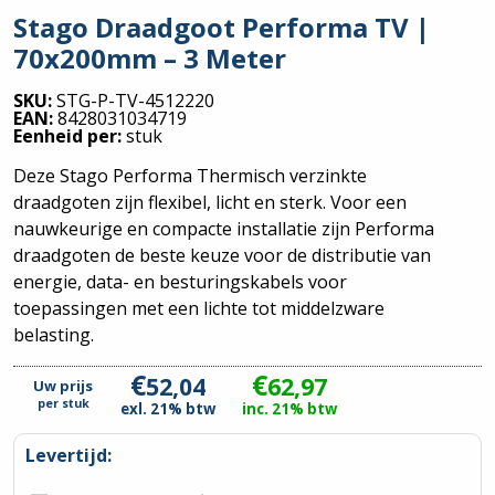
Stago Draadgoot Performa TV |
70x200mm – 3 Meter
SKU:
STG-P-TV-4512220
EAN:
8428031034719
Eenheid per:
stuk
Deze Stago Performa Thermisch verzinkte
draadgoten zijn flexibel, licht en sterk. Voor een
nauwkeurige en compacte installatie zijn Performa
draadgoten de beste keuze voor de distributie van
energie, data- en besturingskabels voor
toepassingen met een lichte tot middelzware
belasting.
€
€
52,04
62,97
Uw prijs
per
stuk
exl. 21% btw
inc. 21% btw
Levertijd: