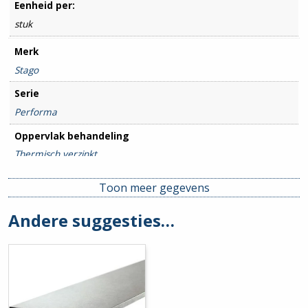
Eenheid per:
stuk
Merk
Stago
Serie
Performa
Oppervlak behandeling
Thermisch verzinkt
Breedte goot
Toon meer gegevens
200mm
Andere suggesties…
Hoogte goot
70mm
Hulpstuk
Basisprofiel