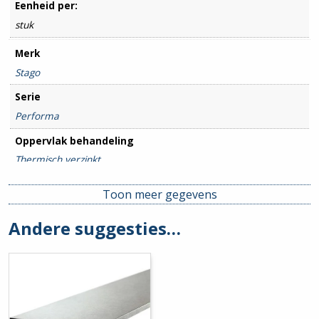
Eenheid per:
stuk
Merk
Stago
Serie
Performa
Oppervlak behandeling
Thermisch verzinkt
Breedte goot
Toon meer gegevens
600mm
Andere suggesties…
Hoogte goot
105mm
Hulpstuk
Basisprofiel