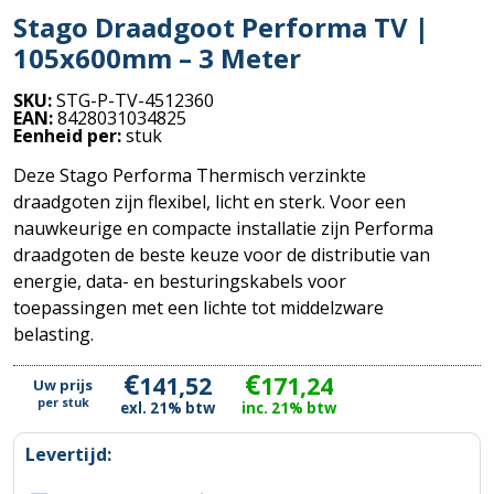
Stago Draadgoot Performa TV |
105x600mm – 3 Meter
SKU:
STG-P-TV-4512360
EAN:
8428031034825
Eenheid per:
stuk
Deze Stago Performa Thermisch verzinkte
draadgoten zijn flexibel, licht en sterk. Voor een
nauwkeurige en compacte installatie zijn Performa
draadgoten de beste keuze voor de distributie van
energie, data- en besturingskabels voor
toepassingen met een lichte tot middelzware
belasting.
€
€
141,52
171,24
Uw prijs
per
stuk
exl. 21% btw
inc. 21% btw
Levertijd: