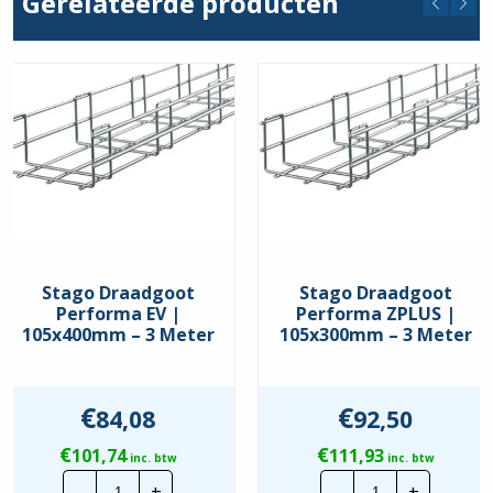
Gerelateerde producten
Stago Draadgoot
Stago Draadgoot
Performa EV |
Performa ZPLUS |
105x400mm – 3 Meter
105x300mm – 3 Meter
€
€
84,08
92,50
€
€
101,74
111,93
inc. btw
inc. btw
Stago
Stago
-
+
-
+