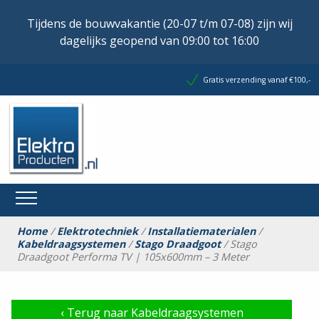
Tijdens de bouwvakantie (20-07 t/m 07-08) zijn wij
dagelijks geopend van 09:00 tot 16:00
Gratis verzending vanaf €100,-
Home
/
Elektrotechniek
/
Installatiematerialen
/
Kabeldraagsystemen
/
Stago Draadgoot
/ Stago
Draadgoot Performa TV | 105x600mm – 3 Meter
‹
Terug naar Kabeldraagsystemen