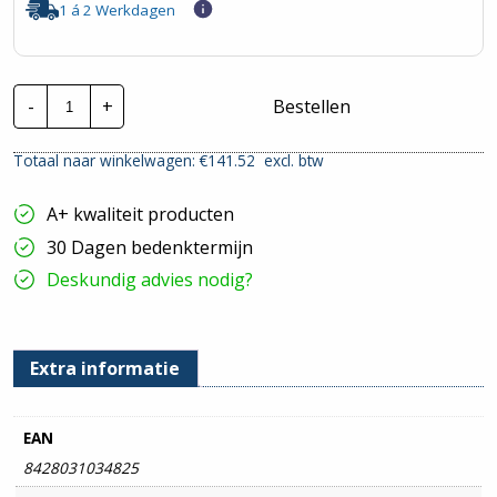
1 á 2 Werkdagen
Stago
-
+
Bestellen
Draadgoot
Performa
TV
Totaal naar winkelwagen: €
141.52
excl. btw
|
105x600mm
-
A+ kwaliteit producten
3
Meter
30 Dagen bedenktermijn
hoeveelheid
Deskundig advies nodig?
Extra informatie
EAN
8428031034825