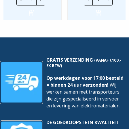
Draadgoot
Draadgoot
Performa
Performa
EV
ZPLUS
|
|
105x400mm
105x300mm
-
-
3
3
Meter
Meter
hoeveelheid
hoeveelheid
GRATIS VERZENDING
(VANAF €100,-
EX BTW)
Op werkdagen voor 17:00 besteld
= binnen 24 uur verzonden!
Wij
werken samen met transporteurs
die zijn gespecialiseerd in vervoer
en levering van elektromaterialen.
DE GOEDKOOPSTE IN KWALITEIT