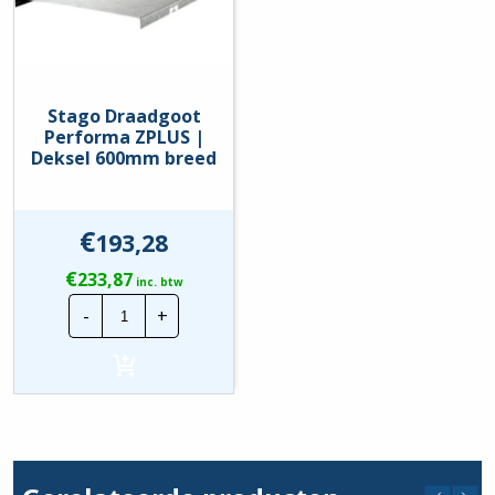
Stago Draadgoot
Performa ZPLUS |
Deksel 600mm breed
€
193,28
€
233,87
inc. btw
Stago
-
+
Draadgoot
Performa
ZPLUS
|
Deksel
600mm
breed
hoeveelheid