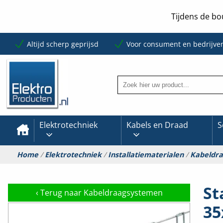
Tijdens de bo
Altijd scherp geprijsd
Voor consument en bedrijve
Elektrotechniek
Kabels en Draad
S
Home
/
Elektrotechniek
/
Installatiematerialen
/
Kabeldr
St
‹
Terug naar Kabeldraagsystemen
35