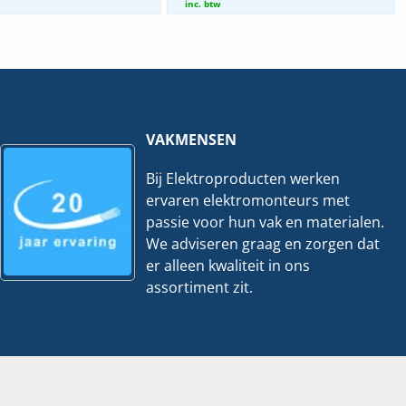
TV
EV
inc. btw
|
|
105x600mm
105x300mm
-
-
3
3
Meter
Meter
hoeveelheid
hoeveelheid
VAKMENSEN
Bij Elektroproducten werken
ervaren elektromonteurs met
passie voor hun vak en materialen.
We adviseren graag en zorgen dat
er alleen kwaliteit in ons
assortiment zit.