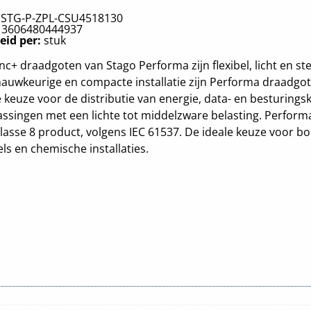
:
STG-P-ZPL-CSU4518130
:
3606480444937
eid per:
stuk
nc+ draadgoten van Stago Performa zijn flexibel, licht en st
auwkeurige en compacte installatie zijn Performa draadgo
 keuze voor de distributie van energie, data- en besturings
ssingen met een lichte tot middelzware belasting. Performa
lasse 8 product, volgens IEC 61537. De ideale keuze voor bo
ls en chemische installaties.