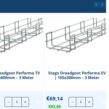
aadgoot Performa TV
Stago Draadgoot Performa EV
x600mm – 3 Meter
| 105x300mm – 3 Meter
€
69,14
Stago
Stago
-
+
-
+
Draadgoot
Draadgoot
€
Performa
83,66
Performa