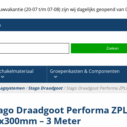
uwvakantie (20-07 t/m 07-08) zijn wij dagelijks geopend van 0
n
chakelmateriaal
Groepenkasten & Componenten
aagsystemen
/
Stago Draadgoot
/ Stago Draadgoot Performa ZPL
ago Draadgoot Performa ZP
x300mm – 3 Meter