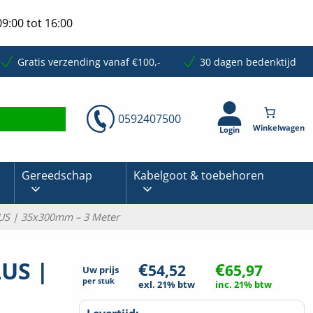
9:00 tot 16:00
Gratis verzending vanaf €100,-
30 dagen bedenktijd
0592407500
Login
Gereedschap
Kabelgoot & toebehoren
US | 35x300mm – 3 Meter
LUS |
€
€
54,52
65,97
Uw prijs
per
stuk
exl. 21% btw
inc. 21% btw