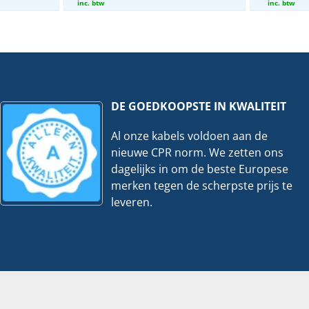
TV
inc. btw
inc. btw
|
x500mm
105x300mm
-
3
er
Meter
veelheid
hoeveelheid
DE GOEDKOOPSTE IN KWALITEIT
Al onze kabels voldoen aan de
nieuwe CPR norm. We zetten ons
dagelijks in om de beste Europese
merken tegen de scherpste prijs te
leveren.