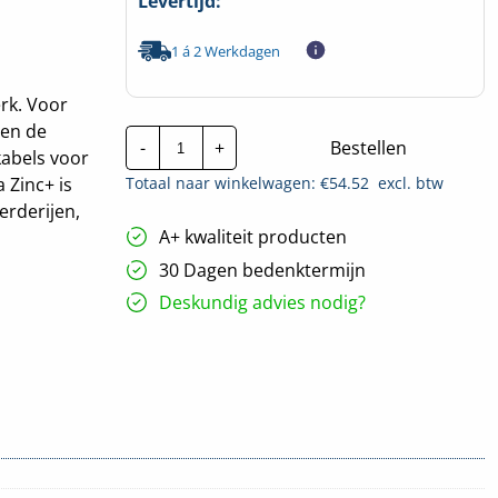
Levertijd:
1 á 2 Werkdagen
erk. Voor
ten de
Stago
-
+
Bestellen
Draadgoot
kabels voor
Performa
Totaal naar winkelwagen: €
54.52
excl. btw
 Zinc+ is
ZPLUS
|
erderijen,
35x300mm
A+ kwaliteit producten
-
3
30 Dagen bedenktermijn
Meter
hoeveelheid
Deskundig advies nodig?