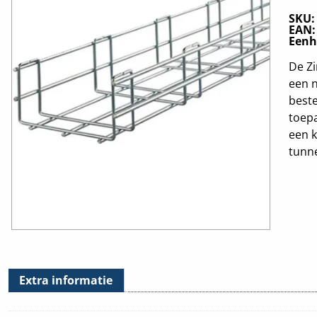
SKU
EAN
Eenh
De Zi
een n
beste
toepa
een k
tunne
Extra informatie