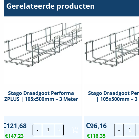
Gerelateerde producten
Stago Draadgoot Performa
Stago Draadgoot Pe
ZPLUS | 105x500mm – 3 Meter
| 105x500mm – 3
€
€
121,68
96,16
Stago
Sta
-
+
-
Draadgoot
Dra
€
€
147,23
Performa
116,35
Per