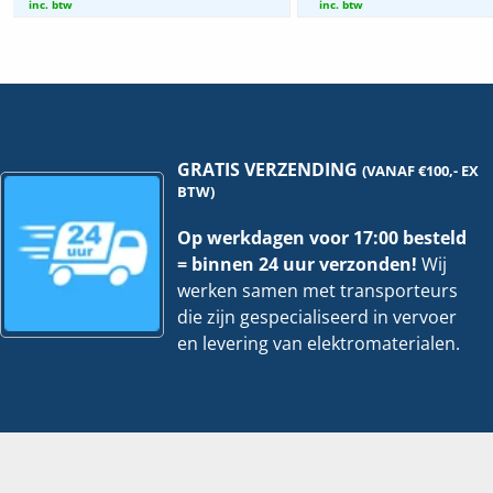
ZPLUS
EV
inc. btw
inc. btw
|
|
105x500mm
105
-
-
3
3
Meter
Met
hoeveelheid
hoe
GRATIS VERZENDING
(VANAF €100,- EX
BTW)
Op werkdagen voor 17:00 besteld
= binnen 24 uur verzonden!
Wij
werken samen met transporteurs
die zijn gespecialiseerd in vervoer
en levering van elektromaterialen.