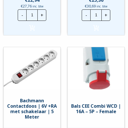
€
27,76
€
30,69
inc. btw
inc. btw
Bachmann
Bachmann
-
+
-
+
Contactdoos
Contactdoos
|
|
6V
6V
+RA
+RA
|
met
5
schakelaar
Meter
|
hoeveelheid
1.5
Meter
hoeveelheid
Bachmann
Contactdoos | 6V +RA
Bals CEE Combi WCD |
met schakelaar | 5
16A – 5P – Female
Meter