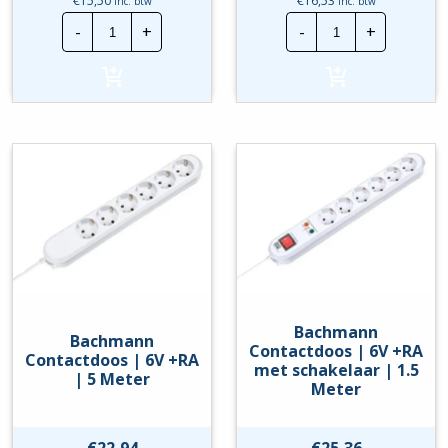
€
15,50
€
16,53
inc. btw
inc. btw
Bachmann
Bachmann
-
+
-
+
Contactdoos
Contactdoos
|
|
4V
4V
+RA
+RA
|
met
1.5
schakelaar
Meter
|
hoeveelheid
1.5
Meter
hoeveelheid
Bachmann
Bachmann
Contactdoos | 6V +RA
Contactdoos | 6V +RA
met schakelaar | 1.5
| 5 Meter
Meter
€
22,94
€
25,36