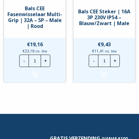
Bals CEE
Bals CEE Steker | 16A
Fasenwisselaar Multi-
3P 230V IP54 –
Grip | 32A – 5P – Male
Blauw/Zwart | Male
| Rood
€
19,16
€
9,43
€
23,18
€
11,41
inc. btw
inc. btw
Bals
Bals
-
+
-
+
CEE
CEE
Fasenwisselaar
Steker
Multi-
|
Grip
16A
|
3P
32A
230V
-
IP54
5P
-
-
Blauw/Zwart
Male
|
|
Male
Rood
hoeveelheid
hoeveelheid
GRATIS VERZENDING
(VANAF €100,-