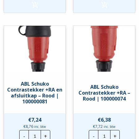
+RA
+RA
en
-
afsluitkap
Blauw
-
|
Blauw
100000075
|
hoeveelheid
100000082
hoeveelheid
ABL Schuko
ABL Schuko
Contrastekker +RA en
Contrastekker +RA –
afsluitkap – Rood |
Rood | 100000074
100000081
€
7,24
€
6,38
€
8,76
€
7,72
inc. btw
inc. btw
ABL
ABL
-
+
-
+
Schuko
Schuko