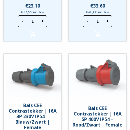
€
23,10
€
33,60
€
27,95
€
40,66
inc. btw
inc. btw
Bachmann
Bals
-
+
-
+
Contactdoos
CEE
|
Combi
6V
WCD
+RA
|
met
16A
schakelaar
-
|
5P
5
-
Meter
Female
hoeveelheid
hoeveelheid
Bals CEE
Bals CEE
Contrastekker | 16A
Contrastekker | 16A
3P 230V IP54 –
5P 400V IP54 –
Blauw/Zwart |
Rood/Zwart | Female
Female