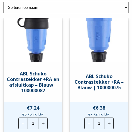
ABL Schuko
ABL Schuko
Contrastekker +RA en
Contrastekker +RA –
afsluitkap – Blauw |
Blauw | 100000075
100000082
€
7,24
€
6,38
€
8,76
€
7,72
inc. btw
inc. btw
ABL
ABL
-
+
-
+
Schuko
Schuko
Contrastekker
Contrastekker