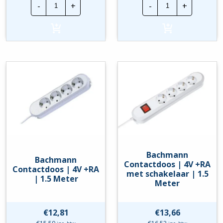
-
+
-
+
Schuko
Schuko
rubber
rubber
Contrastekker
stekker
+RA
+RA
|
|
100000048
100000039
hoeveelheid
hoeveelheid
Bachmann
Bachmann
Contactdoos | 4V +RA
Contactdoos | 4V +RA
met schakelaar | 1.5
| 1.5 Meter
Meter
€
12,81
€
13,66