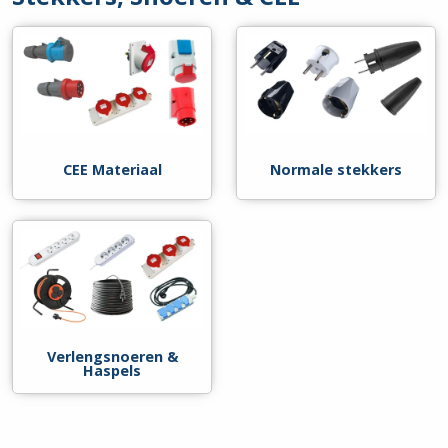
CEE Materiaal
Normale stekkers
Verlengsnoeren &
Haspels