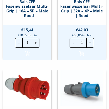
Bals CEE
Bals CEE
Fasenwisselaar Multi-
Fasenwisselaar Multi-
Grip | 16A – 5P – Male
Grip | 32A – 4P – Male
| Rood
| Rood
€
15,41
€
42,03
€
18,65
€
50,86
inc. btw
inc. btw
Bals
Bals
-
+
-
+
CEE
CEE
Fasenwisselaar
Fasenwisselaa
Multi-
Multi-
Grip
Grip
|
|
16A
32A
-
-
5P
4P
-
-
Male
Male
|
|
Rood
Rood
hoeveelheid
hoeveelheid