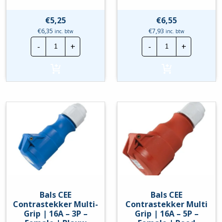
€
5,25
€
6,55
€
6,35
€
7,93
inc. btw
inc. btw
Bals
Bals
-
+
-
+
CEE
CEE
Contrastekker
Contrastekker
|
|
16A
16A
3P
5P
230V
400V
IP54
IP54
-
-
Blauw/Zwart
Rood/Zwart
|
|
Female
Female
hoeveelheid
hoeveelheid
Bals CEE
Bals CEE
Contrastekker Multi-
Contrastekker Multi
Grip | 16A – 3P –
Grip | 16A – 5P –