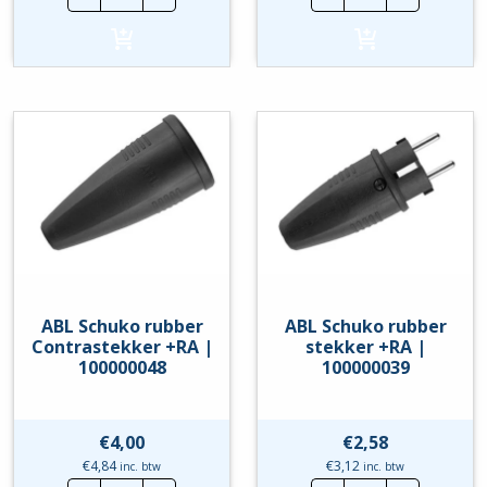
Contrastekker
Contrastekker
+RA
+RA
en
-
afsluitkap
Rood
-
|
Rood
100000074
|
hoeveelheid
100000081
hoeveelheid
ABL Schuko rubber
ABL Schuko rubber
Contrastekker +RA |
stekker +RA |
100000048
100000039
€
4,00
€
2,58
€
4,84
€
3,12
inc. btw
inc. btw
ABL
ABL