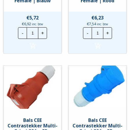
Female | Blauw
Female | Rood
€
5,72
€
6,23
€
6,92
€
7,54
inc. btw
inc. btw
Bals
Bals
-
+
-
+
CEE
CEE
Contrastekker
Contrastekker
Multi-
Multi
Grip
Grip
|
|
16A
16A
-
-
3P
5P
-
-
Female
Female
|
|
Blauw
Rood
hoeveelheid
hoeveelheid
Bals CEE
Bals CEE
Contrastekker Multi-
Contrastekker Multi-