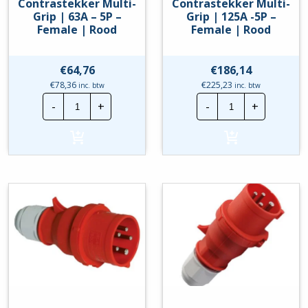
Contrastekker Multi-
Contrastekker Multi-
Grip | 63A – 5P –
Grip | 125A -5P –
Female | Rood
Female | Rood
€
64,76
€
186,14
€
78,36
€
225,23
inc. btw
inc. btw
Bals
Bals
-
+
-
+
CEE
CEE
Contrastekker
Contrastekker
Multi-
Multi-
Grip
Grip
|
|
63A
125A
-
-5P
5P
-
-
Female
Female
|
|
Rood
Rood
hoeveelheid
hoeveelheid