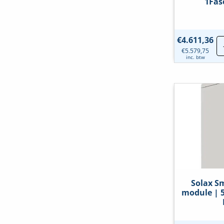
1Fas
€
4.611,36
€
5.579,75
inc. btw
Solax S
module | 