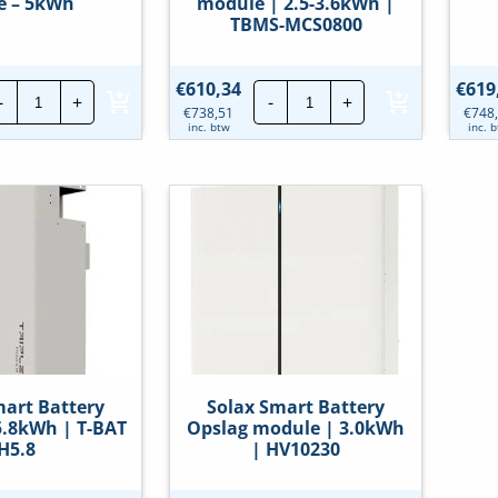
e – 5kWh
module | 2.5-3.6kWh |
TBMS-MCS0800
Enphase
Solax
€
610,34
€
619
-
+
-
+
IQ
Smart
€
738,51
€
748
Battery
Battery
inc. btw
inc. 
|
Basis
1Fase
module
-
|
5kWh
2.5-
hoeveelheid
3.6kWh
|
TBMS-
MCS0800
hoeveelheid
mart Battery
Solax Smart Battery
5.8kWh | T-BAT
Opslag module | 3.0kWh
H5.8
| HV10230