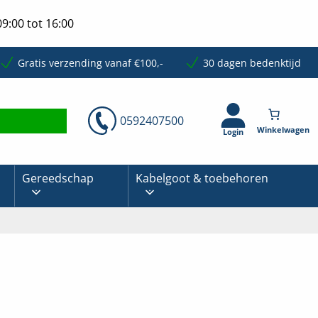
9:00 tot 16:00
Gratis verzending vanaf €100,-
30 dagen bedenktijd
0592407500
Login
Gereedschap
Kabelgoot & toebehoren