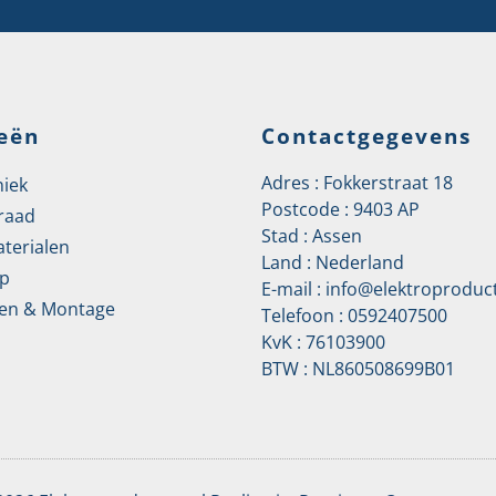
eën
Contactgegevens
Adres : Fokkerstraat 18
niek
Postcode : 9403 AP
raad
Stad : Assen
aterialen
Land : Nederland
p
E-mail :
info@elektroproduct
en & Montage
Telefoon :
0592407500
KvK : 76103900
BTW : NL860508699B01