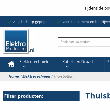
Tijdens de bo
Altijd scherp geprijsd
Voor consument en bedrijve
Elektrotechniek
Kabels en Draad
S
Home
/
Elektrotechniek
/ Thuisbatterij
Thuisb
Filter producten: