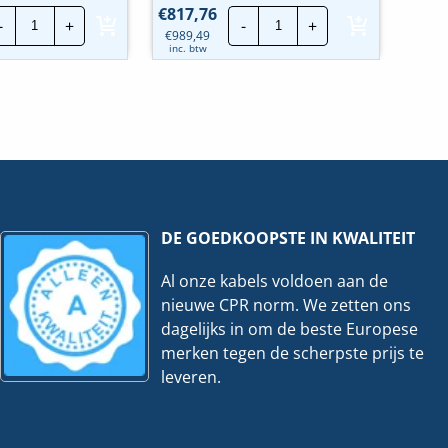
Solax
Solax
€
817,76
-
+
-
+
Smart
Smart
€
989,49
Battery
Battery
inc. btw
module
Opslag
|
module
5.8kWh
|
|
3.0kWh
T-
|
BAT
HV10230
H5.8
hoeveelheid
hoeveelheid
DE GOEDKOOPSTE IN KWALITEIT
Al onze kabels voldoen aan de
nieuwe CPR norm. We zetten ons
dagelijks in om de beste Europese
merken tegen de scherpste prijs te
leveren.