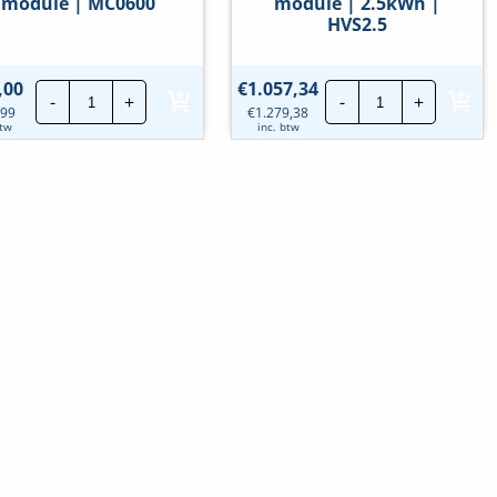
module | MC0600
module | 2.5kWh |
HVS2.5
Solax
Solax
,00
€
1.057,34
-
+
-
+
Smart
Smart
,99
€
1.279,38
Battery
Battery
btw
inc. btw
BMS
module
module
|
|
2.5kWh
MC0600
|
hoeveelheid
HVS2.5
hoeveelheid