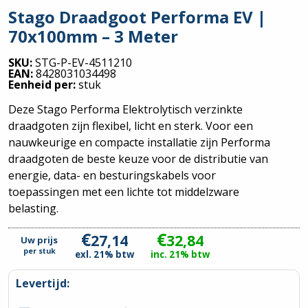
Stago Draadgoot Performa EV |
70x100mm – 3 Meter
SKU:
STG-P-EV-4511210
EAN:
8428031034498
Eenheid per:
stuk
Deze Stago Performa Elektrolytisch verzinkte
draadgoten zijn flexibel, licht en sterk. Voor een
nauwkeurige en compacte installatie zijn Performa
draadgoten de beste keuze voor de distributie van
energie, data- en besturingskabels voor
toepassingen met een lichte tot middelzware
belasting.
€
€
27,14
32,84
Uw prijs
per
stuk
exl. 21% btw
inc. 21% btw
Levertijd: