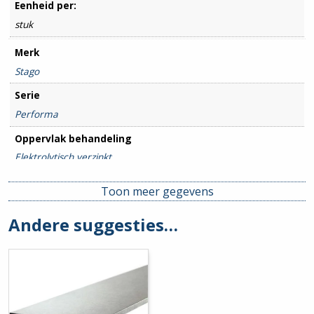
Eenheid per:
stuk
Merk
Stago
Serie
Performa
Oppervlak behandeling
Elektrolytisch verzinkt
Breedte goot
Toon meer gegevens
100mm
Andere suggesties…
Hoogte goot
70mm
Hulpstuk
Basisprofiel