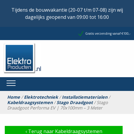
Tijdens de bouwvakantie (20-07 t/m 07-08) zijn wij
dagelijks geopend van 09:00 tot 16:00
Gratis verzending vanaf €100,-
Home
/
Elektrotechniek
/
Installatiematerialen
/
Kabeldraagsystemen
/
Stago Draadgoot
/ Stago
Draadgoot Performa EV | 70x100mm – 3 Meter
‹
Terug naar Kabeldraagsystemen