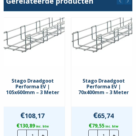
Gerelateerde producten
Stago Draadgoot
Stago Draadgoot
Performa EV |
Performa EV |
105x600mm – 3 Meter
70x400mm – 3 Meter
€
€
108,17
65,74
€
€
130,89
79,55
inc. btw
inc. btw
Stago
Stago
-
+
-
+