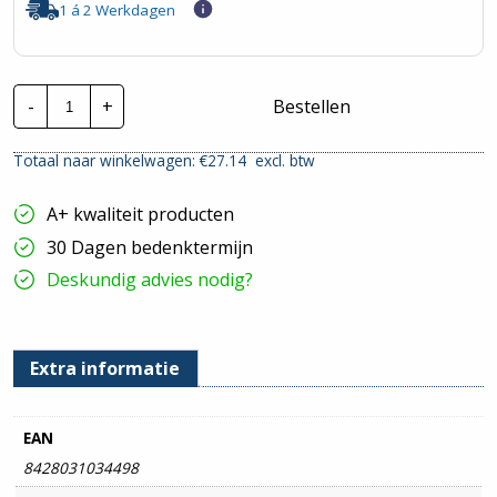
1 á 2 Werkdagen
Stago
-
+
Bestellen
Draadgoot
Performa
EV
Totaal naar winkelwagen: €
27.14
excl. btw
|
70x100mm
-
A+ kwaliteit producten
3
Meter
30 Dagen bedenktermijn
hoeveelheid
Deskundig advies nodig?
Extra informatie
EAN
8428031034498