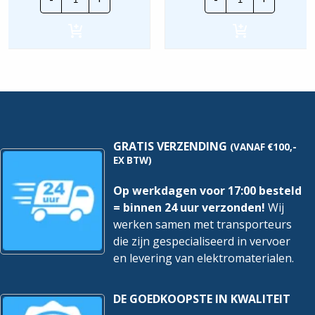
Draadgoot
Draadgoot
Performa
Performa
EV
EV
|
|
105x600mm
70x400mm
-
-
3
3
Meter
Meter
hoeveelheid
hoeveelheid
GRATIS VERZENDING
(VANAF €100,-
EX BTW)
Op werkdagen voor 17:00 besteld
= binnen 24 uur verzonden!
Wij
werken samen met transporteurs
die zijn gespecialiseerd in vervoer
en levering van elektromaterialen.
DE GOEDKOOPSTE IN KWALITEIT