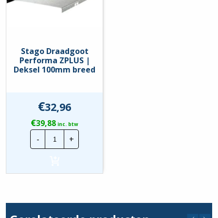
Stago Draadgoot
Performa ZPLUS |
Deksel 100mm breed
€
32,96
€
39,88
inc. btw
Stago
-
+
Draadgoot
Performa
ZPLUS
|
Deksel
100mm
breed
hoeveelheid