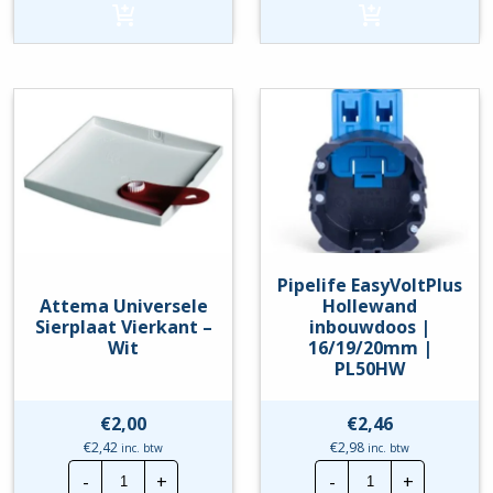
rond
Rond
hoeveelheid
-
Wit
hoeveelheid
Pipelife EasyVoltPlus
Attema Universele
Hollewand
Sierplaat Vierkant –
inbouwdoos |
Wit
16/19/20mm |
PL50HW
€
2,00
€
2,46
€
2,42
€
2,98
inc. btw
inc. btw
Attema
Pipelife
-
+
-
+
Universele
EasyVoltPlus