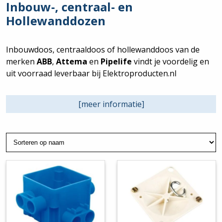
Inbouw-, centraal- en
Hollewanddozen
Inbouwdoos, centraaldoos of hollewanddoos van de
merken
ABB
,
Attema
en
Pipelife
vindt je voordelig en
uit voorraad leverbaar bij Elektroproducten.nl
Welke inbouwdozen moet ik gebruiken?
[meer informatie]
Een inbouwdoos wordt gebruikt om de elektrische
bedrading in uit te laten komen om vervolgens
stopcontacten of schakelaars in te monteren. Vooral in
muren en vaste wanden zoals bijvoorbeeld een
betonnen muur.
Een
centraaldoos
of verdeeldoos wordt vooral gebruikt
in plafonds. Het is een doos waarin de elektrische
bedrading vanuit verschillende richtingen ontvangen en
doorgevoerd kan worden naar bijvoorbeeld een
inbouwdoos in de muur. Vaak zijn centraaldozen rond of