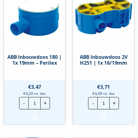
ABB Inbouwdoos 180 |
ABB Inbouwdoos 2V
1x 19mm – Perilex
H251 | 1x 16/19mm
€
3,47
€
3,71
€
4,20
€
4,49
inc. btw
inc. btw
ABB
ABB
-
+
-
+
Inbouwdoos
Inbouwdoos
180
2V
|
H251
1x
|
19mm
1x
-
16/19mm
Perilex
hoeveelheid