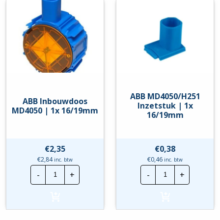
hoeveelheid
ABB MD4050/H251
ABB Inbouwdoos
Inzetstuk | 1x
MD4050 | 1x 16/19mm
16/19mm
€
2,35
€
0,38
€
2,84
€
0,46
inc. btw
inc. btw
ABB
ABB
-
+
-
+
Inbouwdoos
MD4050/H251
MD4050
Inzetstuk
|
|
1x
1x
16/19mm
16/19mm
hoeveelheid
hoeveelheid