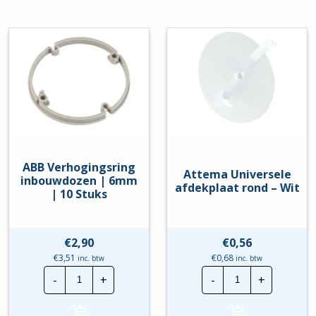
hoeveelheid
10
Stuks
hoeveelheid
ABB Verhogingsring
Attema Universele
inbouwdozen | 6mm
afdekplaat rond – Wit
| 10 Stuks
€
2,90
€
0,56
€
3,51
€
0,68
inc. btw
inc. btw
ABB
Attema
-
+
-
+
Verhogingsring
Universele
inbouwdozen
afdekplaat
|
rond
6mm
-