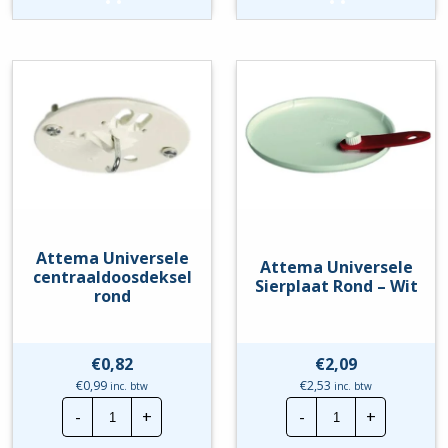
|
Wit
10
hoeveelheid
Stuks
hoeveelheid
Attema Universele
Attema Universele
centraaldoosdeksel
Sierplaat Rond – Wit
rond
€
0,82
€
2,09
€
0,99
€
2,53
inc. btw
inc. btw
Attema
Attema
-
+
-
+
Universele
Universele
centraaldoosdeksel
Sierplaat