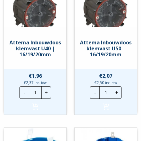
Attema Inbouwdoos
Attema Inbouwdoos
klemvast U40 |
klemvast U50 |
16/19/20mm
16/19/20mm
€
1,96
€
2,07
€
2,37
€
2,50
inc. btw
inc. btw
Attema
Attema
-
+
-
+
Inbouwdoos
Inbouwdoos
klemvast
klemvast
U40
U50
|
|
16/19/20mm
16/19/20mm
hoeveelheid
hoeveelheid