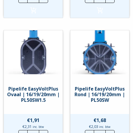
Sierplaat
Hollewand
Vierkant
inbouwdoos
-
|
Wit
16/19/20mm
hoeveelheid
|
PL50HW
hoeveelheid
Pipelife EasyVoltPlus
Pipelife EasyVoltPlus
Ovaal | 16/19/20mm |
Rond | 16/19/20mm |
PL50SW1.5
PL50SW
€
1,91
€
1,68
€
2,31
€
2,03
inc. btw
inc. btw
Pipelife
Pipelife