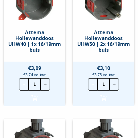
Attema
Attema
Hollewanddoos
Hollewanddoos
UHW40 | 1x 16/19mm
UHW50 | 2x 16/19mm
buis
buis
€
3,09
€
3,10
€
3,74
€
3,75
inc. btw
inc. btw
Attema
Attema
-
+
-
+
Hollewanddoos
Hollewanddoo
UHW40
UHW50
|
|
1x
2x
16/19mm
16/19mm
buis
buis
hoeveelheid
hoeveelheid