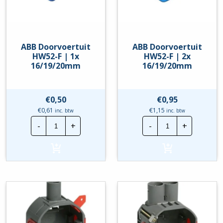
ABB Doorvoertuit
ABB Doorvoertuit
HW52-F | 1x
HW52-F | 2x
16/19/20mm
16/19/20mm
€
0,50
€
0,95
€
0,61
€
1,15
inc. btw
inc. btw
ABB
ABB
-
+
-
+
Doorvoertuit
Doorvoertuit
HW52-
HW52-
F
F
|
|
1x
2x
16/19/20mm
16/19/20mm
hoeveelheid
hoeveelheid