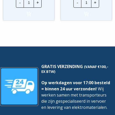
-
+
-
+
EasyVoltPlus
EasyVoltPlus
Ovaal
Rond
|
|
16/19/20mm
16/19/20mm
|
|
PL50SW1.5
PL50SW
hoeveelheid
hoeveelheid
GRATIS VERZENDING
(VANAF €100,-
EX BTW)
Op werkdagen voor 17:00 besteld
= binnen 24 uur verzonden!
Wij
werken samen met transporteurs
die zijn gespecialiseerd in vervoer
en levering van elektromaterialen.