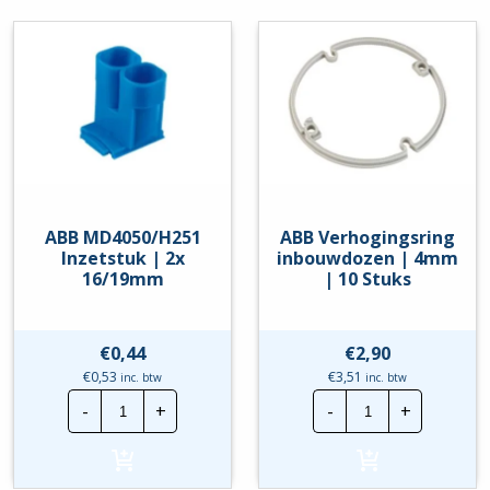
ABB MD4050/H251
ABB Verhogingsring
Inzetstuk | 2x
inbouwdozen | 4mm
16/19mm
| 10 Stuks
€
0,44
€
2,90
€
0,53
€
3,51
inc. btw
inc. btw
ABB
ABB
-
+
-
+
MD4050/H251
Verhogingsrin
Inzetstuk
inbouwdozen
|
|
2x
4mm
16/19mm
|