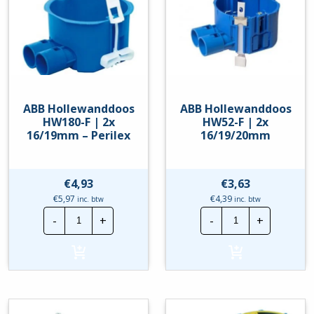
ABB Hollewanddoos
ABB Hollewanddoos
HW180-F | 2x
HW52-F | 2x
16/19mm – Perilex
16/19/20mm
€
4,93
€
3,63
€
5,97
€
4,39
inc. btw
inc. btw
ABB
ABB
-
+
-
+
Hollewanddoos
Hollewanddoo
HW180-
HW52-
F
F
|
|
2x
2x
16/19mm
16/19/20mm
-
hoeveelheid
Perilex
hoeveelheid