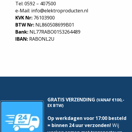
Tel: 0592 – 407500
e-Mail: info@elektroproducten.nl
KVK Nr:
76103900
BTW Nr:
NL860508699B01
Bank:
NL77RABO0153264489
IBAN:
RABONL2U
GRATIS VERZENDING
(VANAF €100,-
EX BTW)
Op werkdagen voor 17:00 besteld
= binnen 24 uur verzonden!
Wij