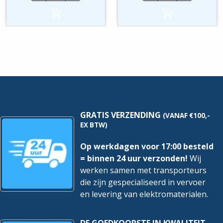
PKN6
PKN6
Alamat
Alamat
|
|
20A
20A
1P+N
1P+N
300mA
300mA
B-
C-
Kar.
Kar.
6kA
6kA
hoeveelheid
hoeveelheid
GRATIS VERZENDING
(VANAF €100,-
EX BTW)
Op werkdagen voor 17:00 besteld
= binnen 24 uur verzonden!
Wij
werken samen met transporteurs
die zijn gespecialiseerd in vervoer
en levering van elektromaterialen.
DE GOEDKOOPSTE IN KWALITEIT