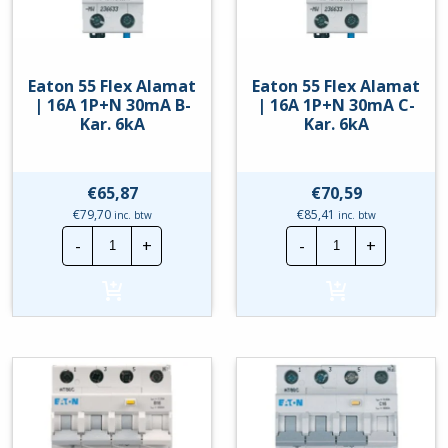
Eaton 55 Flex Alamat
Eaton 55 Flex Alamat
| 16A 1P+N 30mA B-
| 16A 1P+N 30mA C-
Kar. 6kA
Kar. 6kA
€
65,87
€
70,59
€
79,70
€
85,41
inc. btw
inc. btw
Eaton
Eaton
-
+
-
+
55
55
Flex
Flex
Alamat
Alamat
|
|
16A
16A
1P+N
1P+N
30mA
30mA
B-
C-
Kar.
Kar.
6kA
6kA
hoeveelheid
hoeveelheid