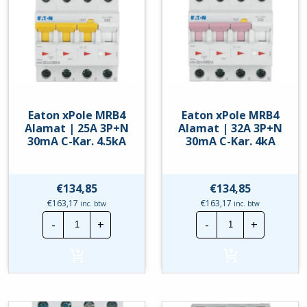
4.5Ka
hoeveelheid
hoeveelheid
Eaton xPole MRB4
Eaton xPole MRB4
Alamat | 25A 3P+N
Alamat | 32A 3P+N
30mA C-Kar. 4.5kA
30mA C-Kar. 4kA
€
134,85
€
134,85
€
163,17
€
163,17
inc. btw
inc. btw
Eaton
Eaton
-
+
-
+
xPole
xPole
MRB4
MRB4
Alamat
Alamat
|
|
25A
32A
3P+N
3P+N
30mA
30mA
C-
C-