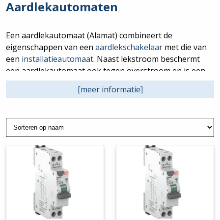
Aardlekautomaten
Een aardlekautomaat (Alamat) combineert de
eigenschappen van een
aardlekschakelaar
met die van
een
installatieautomaat
. Naast lekstroom beschermt
een aardlekautomaat ook tegen overstroom en is een
aardlekschakelaar niet meer nodig. Een uitkomst voor
[meer informatie]
overvolle groepenkasten doordat je 1 module minder
hoeft te plaatsen.
Ook worden aardlekautomaten gebruikt om zwaardere
apparaten zoals een
EV Laadpaal
voor uw elektrische
auto mee te beveiligen.