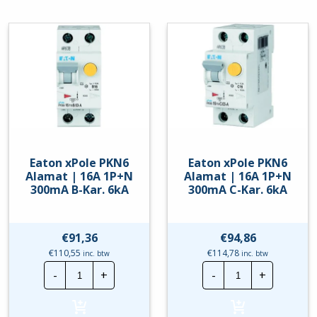
3P+N
3P+N
30mA
30mA
B-
C-
Kar.
Kar.
hoeveelheid
6Ka
hoeveelheid
Eaton xPole PKN6
Eaton xPole PKN6
Alamat | 16A 1P+N
Alamat | 16A 1P+N
300mA B-Kar. 6kA
300mA C-Kar. 6kA
€
91,36
€
94,86
€
110,55
€
114,78
inc. btw
inc. btw
Eaton
Eaton
-
+
-
+
xPole
xPole
PKN6
PKN6
Alamat
Alamat
|
|