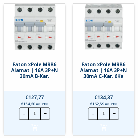
B-
C-
Kar.
Kar.
6kA
6kA
hoeveelheid
hoeveelheid
Eaton xPole MRB6
Eaton xPole MRB6
Alamat | 16A 3P+N
Alamat | 16A 3P+N
30mA B-Kar.
30mA C-Kar. 6Ka
€
127,77
€
134,37
€
154,60
€
162,59
inc. btw
inc. btw
Eaton
Eaton
-
+
-
+
xPole
xPole
MRB6
MRB6
Alamat
Alamat
|
|
16A
16A