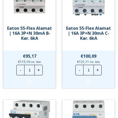
Eaton 55-Flex Alamat
Eaton 55-Flex Alamat
| 16A 3P+N 30mA B-
| 16A 3P+N 30mA C-
Kar. 6kA
Kar. 6kA
€
95,17
€
100,09
€
115,16
€
121,11
inc. btw
inc. btw
Eaton
Eaton
-
+
-
+
55-
55-
Flex
Flex
Alamat
Alamat
|
|
16A
16A
3P+N
3P+N
30mA
30mA
B-
C-
Kar.
Kar.
6kA
6kA
hoeveelheid
hoeveelheid