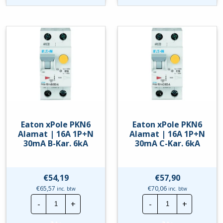
16A
16A
1P+N
1P+N
300mA
300mA
B-
C-
Kar.
Kar.
6kA
6kA
hoeveelheid
hoeveelheid
Eaton xPole PKN6
Eaton xPole PKN6
Alamat | 16A 1P+N
Alamat | 16A 1P+N
30mA B-Kar. 6kA
30mA C-Kar. 6kA
€
54,19
€
57,90
€
65,57
€
70,06
inc. btw
inc. btw
Eaton
Eaton
-
+
-
+
xPole
xPole
PKN6
PKN6
Alamat
Alamat