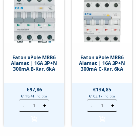
Kar.
Kar.
4.5kA
4kA
hoeveelheid
hoeveelheid
Eaton xPole MRB6
Eaton xPole MRB6
Alamat | 16A 3P+N
Alamat | 16A 3P+N
300mA B-Kar. 6kA
300mA C-Kar. 6kA
€
97,86
€
134,85
€
118,41
€
163,17
inc. btw
inc. btw
Eaton
Eaton
-
+
-
+
xPole
xPole
MRB6
MRB6
Alamat
Alamat
|
|
16A
16A
3P+N
3P+N
300mA
300mA