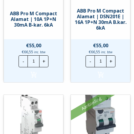
ABB Pro M Compact
ABB Pro M Compact
Alamat | DSN201E |
Alamat | 10A 1P+N
16A 1P+N 30mA B.kar.
30mA B-kar. 6kA
6kA
€
55,00
€
55,00
€
66,55
€
66,55
inc. btw
inc. btw
ABB
ABB
-
+
-
+
Pro
Pro
M
M
Compact
Compact
Alamat
Alamat
|
|
10A
DSN201E
1P+N
|
30mA
16A
Aanbieding
B-
1P+N
kar.
30mA
6kA
B.kar.
hoeveelheid
6kA
hoeveelheid