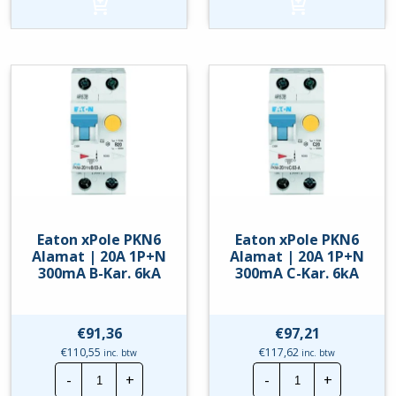
|
|
16A
16A
1P+N
1P+N
30mA
30mA
B-
C-
Kar.
Kar.
6kA
6kA
hoeveelheid
hoeveelheid
Eaton xPole PKN6
Eaton xPole PKN6
Alamat | 20A 1P+N
Alamat | 20A 1P+N
300mA B-Kar. 6kA
300mA C-Kar. 6kA
€
91,36
€
97,21
€
110,55
€
117,62
inc. btw
inc. btw
Eaton
Eaton
-
+
-
+
xPole
xPole