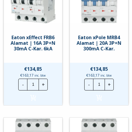
Eaton xEffect FRB6
Eaton xPole MRB4
Alamat | 16A 3P+N
Alamat | 20A 3P+N
30mA C-Kar. 6kA
300mA C-Kar.
€
134,85
€
134,85
€
163,17
€
163,17
inc. btw
inc. btw
Eaton
Eaton
-
+
-
+
xEffect
xPole
FRB6
MRB4
Alamat
Alamat
|
|
16A
20A
3P+N
3P+N
30mA
300mA
C-
C-
Kar.
Kar.
6kA
hoeveelheid