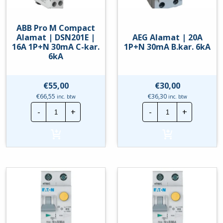
ABB Pro M Compact
Alamat | DSN201E |
AEG Alamat | 20A
16A 1P+N 30mA C-kar.
1P+N 30mA B.kar. 6kA
6kA
€
55,00
€
30,00
€
66,55
€
36,30
inc. btw
inc. btw
ABB
AEG
-
+
-
+
Pro
Alamat
M
|
Compact
20A
Alamat
1P+N
|
30mA
DSN201E
B.kar.
|
6kA
16A
hoeveelheid
1P+N
30mA
C-
kar.
6kA
hoeveelheid