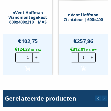
nVent Hoffman
nVent Hoffman
Wandmontagekast
Zichtdeur | 600×400
600x400x210 | MAS
€
€
102,75
257,86
€
€
124,33
312,01
inc. btw
inc. btw
nVent
nVent
-
+
-
+
Hoffman
Hoffman
Wandmontagekast
Zichtdeur
600x400x210
|
|
600x400
MAS
hoeveelheid
hoeveelheid
Gerelateerde producten