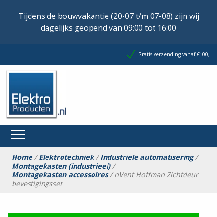
Tijdens de bouwvakantie (20-07 t/m 07-08) zijn wij
dagelijks geopend van 09:00 tot 16:00
Gratis verzending vanaf €100,-
Home
/
Elektrotechniek
/
Industriële automatisering
/
Montagekasten (industrieel)
/
Montagekasten accessoires
/ nVent Hoffman Zichtdeur
bevestigingsset