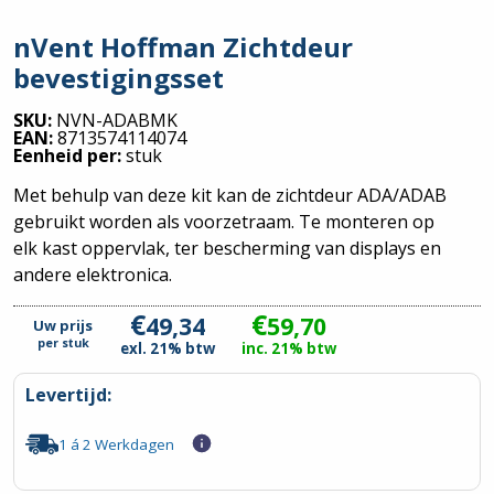
nVent Hoffman Zichtdeur
bevestigingsset
SKU:
NVN-ADABMK
EAN:
8713574114074
Eenheid per:
stuk
Met behulp van deze kit kan de zichtdeur ADA/ADAB
gebruikt worden als voorzetraam. Te monteren op
elk kast oppervlak, ter bescherming van displays en
andere elektronica.
€
€
49,34
59,70
Uw prijs
per
stuk
exl. 21% btw
inc. 21% btw
Levertijd:
1 á 2 Werkdagen