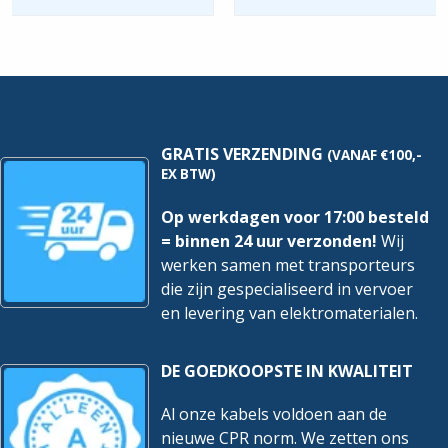
20x
1800
ingang
hoeveelheid
hoeveelheid
GRATIS VERZENDING
(VANAF €100,-
EX BTW)
Op werkdagen voor 17:00 besteld
= binnen 24 uur verzonden!
Wij
werken samen met transporteurs
die zijn gespecialiseerd in vervoer
en levering van elektromaterialen.
DE GOEDKOOPSTE IN KWALITEIT
Al onze kabels voldoen aan de
nieuwe CPR norm. We zetten ons