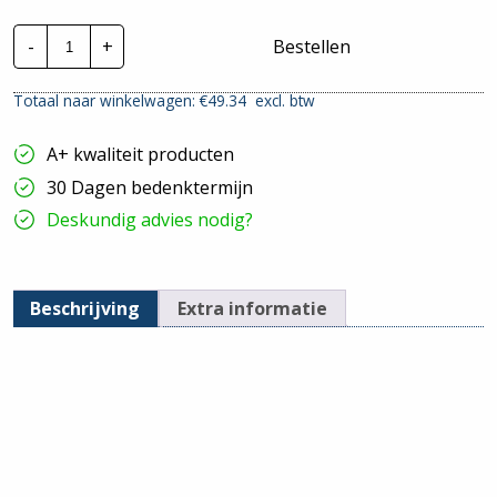
nVent
-
+
Bestellen
Hoffman
Zichtdeur
bevestigingsset
Totaal naar winkelwagen: €
49.34
excl. btw
hoeveelheid
A+ kwaliteit producten
30 Dagen bedenktermijn
Deskundig advies nodig?
Beschrijving
Extra informatie