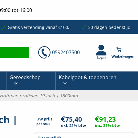
9:00 tot 16:00
Gratis verzending vanaf €100,-
30 dagen bedenktijd
0592407500
Login
Gereedschap
Kabelgoot & toebehoren
 Hoffman profielen 19-inch | 1800mm
ch |
€
€
75,40
91,23
Uw prijs
per
stuk
exl. 21% btw
inc. 21% btw