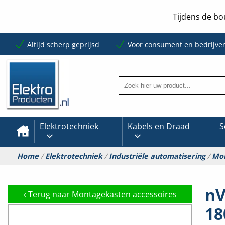
Tijdens de bo
Altijd scherp geprijsd
Voor consument en bedrijve
Elektrotechniek
Kabels en Draad
S
Home
/
Elektrotechniek
/
Industriële automatisering
/
Mon
nV
‹
Terug naar Montagekasten accessoires
1