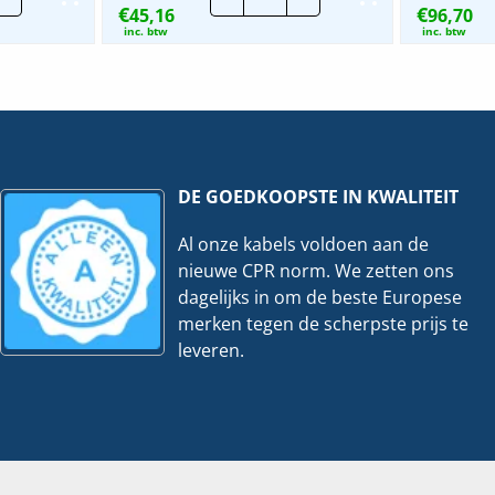
€
€
lbevestigingsset
45,16
Diepte
96,70
veelheid
binnenprofiel
inc. btw
inc. btw
|
210mm
hoeveelheid
DE GOEDKOOPSTE IN KWALITEIT
Al onze kabels voldoen aan de
nieuwe CPR norm. We zetten ons
dagelijks in om de beste Europese
merken tegen de scherpste prijs te
leveren.