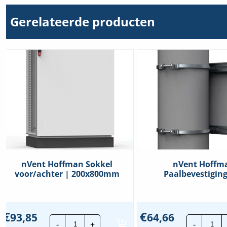
Gerelateerde producten
nVent Hoffman Sokkel
nVent Hoffm
voor/achter | 200x800mm
Paalbevestiging
€
€
93,85
64,66
nVent
nVe
-
+
-
Hoffman
Hof