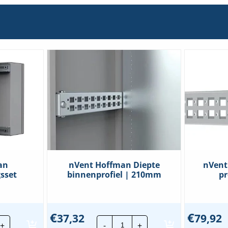
250
stuks
hoeveelheid
an
nVent Hoffman Diepte
nVent
sset
binnenprofiel | 210mm
pr
€
€
37,32
79,92
nt
nVent
+
-
+
fman
Hoffman