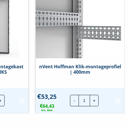
ntagekast
nVent Hoffman Klik-montageprofiel
MKS
| 400mm
€
53,25
nt
nVent
+
-
+
fman
Hoffman
€
rmontagekast
64,43
Klik-
x800x400
montageprofiel
inc. btw
|
400mm
eelheid
hoeveelheid