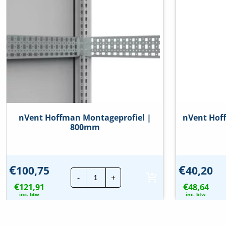
nVent Hoffman Montageprofiel |
nVent Hoff
800mm
€
€
100,75
40,20
nVent
-
+
Hoffman
€
€
121,91
Montageprofiel
48,64
|
inc. btw
inc. btw
800mm
hoeveelheid