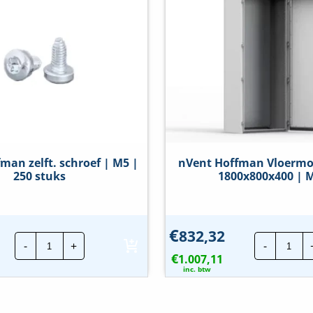
man zelft. schroef | M5 |
nVent Hoffman Vloermo
250 stuks
1800x800x400 | 
€
832,32
nVent
nVe
-
+
-
Hoffman
Hof
€
zelft.
1.007,11
Vloe
schroef
1800
inc. btw
|
|
M5
MKS
|
hoev