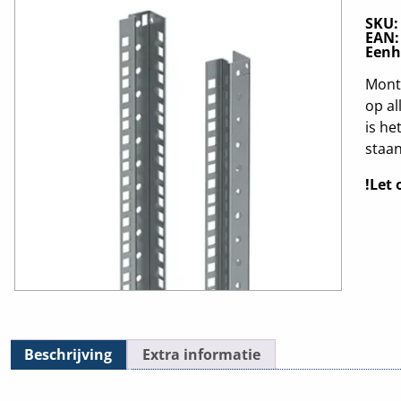
SKU
EAN
Eenh
Monta
op al
is he
staa
!Let 
Beschrijving
Extra informatie