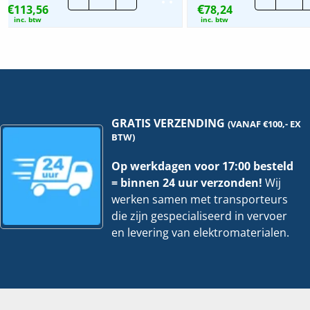
€
€
113,56
Sokkel
78,24
Paa
voor/achter
hoe
inc. btw
inc. btw
|
200x800mm
hoeveelheid
GRATIS VERZENDING
(VANAF €100,- EX
BTW)
Op werkdagen voor 17:00 besteld
= binnen 24 uur verzonden!
Wij
werken samen met transporteurs
die zijn gespecialiseerd in vervoer
en levering van elektromaterialen.