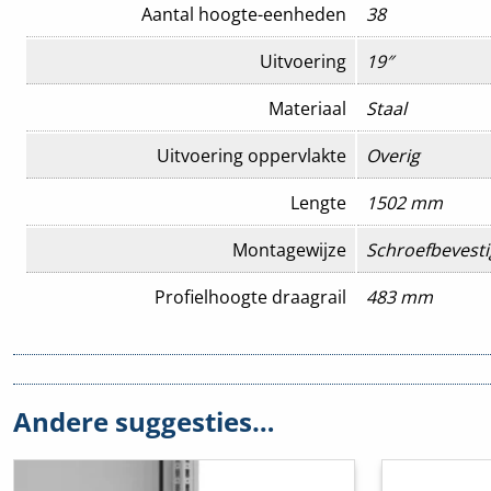
Aantal hoogte-eenheden
38
Uitvoering
19″
Materiaal
Staal
Uitvoering oppervlakte
Overig
Lengte
1502 mm
Montagewijze
Schroefbevesti
Profielhoogte draagrail
483 mm
Traploze bevestiging
Nee
Food Contact Material
Nee
Andere suggesties…
REACH
Nee