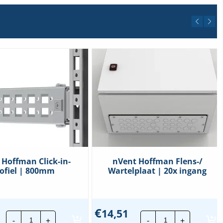
 Hoffman Click-in-
nVent Hoffman Flens-/
ofiel | 800mm
Wartelplaat | 20x ingang
€
14,51
nVent
nVent
-
+
-
+
Hoffman
Hoffman