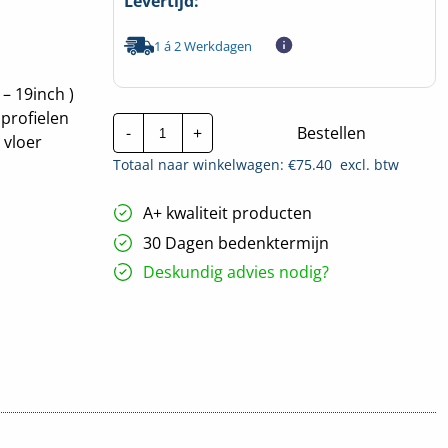
Levertijd:
1 á 2 Werkdagen
– 19inch )
 profielen
nVent
-
+
Bestellen
Hoffman
 vloer
profielen
Totaal naar winkelwagen: €
75.40
excl. btw
19-
inch
|
A+ kwaliteit producten
1800mm
hoeveelheid
30 Dagen bedenktermijn
Deskundig advies nodig?