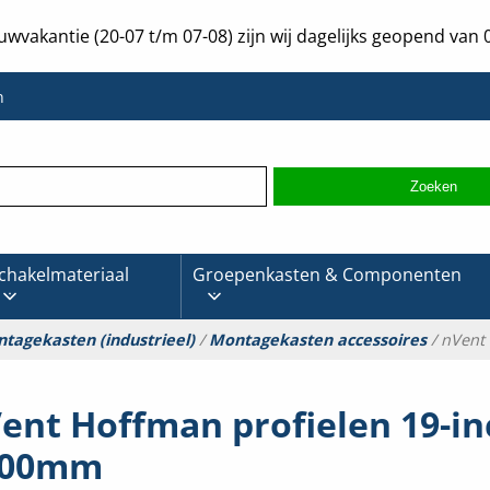
uwvakantie (20-07 t/m 07-08) zijn wij dagelijks geopend van 0
n
chakelmateriaal
Groepenkasten & Componenten
tagekasten (industrieel)
/
Montagekasten accessoires
/ nVent
ent Hoffman profielen 19-in
800mm