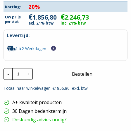
20%
Korting:
€
€
1.856,80
2.246,73
Uw prijs
per
stuk
exl. 21% btw
inc. 21% btw
Levertijd:
1 á 2 Werkdagen
Invertek
-
+
Bestellen
Frequentieregelaar
|
ODE-
Totaal naar winkelwagen: €
1856.80
excl. btw
3-
440390-
3F4B
A+ kwaliteit producten
|
P=18,5kw
30 Dagen bedenktermijn
hoeveelheid
Deskundig advies nodig?