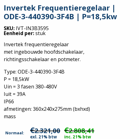
Invertek Frequentieregelaar |
ODE-3-440390-3F4B | P=18,5kw
SKU:
IVT-IN3B3595
Eenheid per:
stuk
Invertek frequentieregelaar
met ingebouwde hoofdschakelaar,
richtingsschakelaar en potmeter.
Type: ODE-3-440390-3F4B
P = 18,5kW
Uin = 3 fasen 380-480V
Iuit = 39A
IP66
afmetingen: 360x240x275mm (bxhxd)
mass
€
€
2.321,00
2.808,41
Normaal:
exl. 21% btw
inc. 21% btw