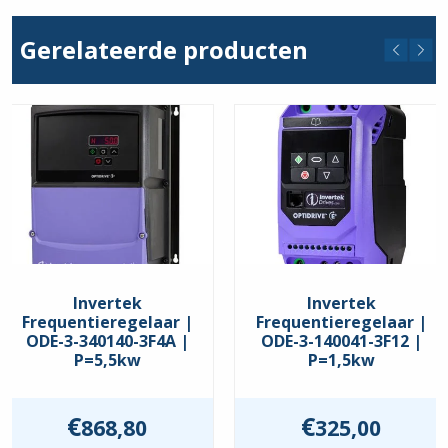
Stroom min. (A)
39
Gerelateerde producten
Stroom max. (A)
39
Comm. Interface
CANopen
,
Modbus RTU
Keurmerken
EAC
,
UKCA
,
UL
Beschermingsgraad
IP60
Invertek
Invertek
Frequentieregelaar |
Frequentieregelaar |
ODE-3-340140-3F4A |
ODE-3-140041-3F12 |
P=5,5kw
P=1,5kw
€
€
868,80
325,00