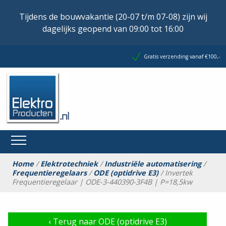
Tijdens de bouwvakantie (20-07 t/m 07-08) zijn wij
dagelijks geopend van 09:00 tot 16:00
Gratis verzending vanaf €100,-
Home
/
Elektrotechniek
/
Industriële automatisering
/
Frequentieregelaars
/
ODE (optidrive E3)
/ Invertek
Frequentieregelaar | ODE-3-440390-3F4B | P=18,5kw
‹
Terug naar ODE (optidrive E3)