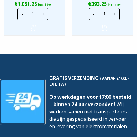
€
€
1.051,25
393,25
inc. btw
inc. btw
Invertek
Invertek
-
+
-
+
Frequentieregelaar
Frequentiereg
|
|
ODE-
ODE-
3-
3-
340140-
140041-
3F4A
3F12
|
|
P=5,5kw
P=1,5kw
hoeveelheid
hoeveelheid
GRATIS VERZENDING
(VANAF €100,-
EX BTW)
Op werkdagen voor 17:00 besteld
= binnen 24 uur verzonden!
Wij
werken samen met transporteurs
die zijn gespecialiseerd in vervoer
en levering van elektromaterialen.