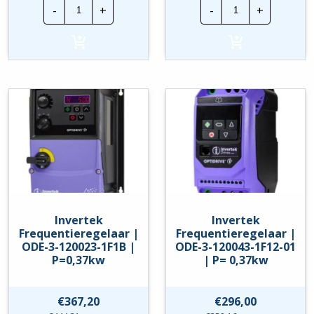
Invertek
Invertek
-
+
-
+
Frequentieregelaar
Frequentierege
|
|
ODE-
ODE-
3-
3-
120023-
120023-
1F12
1F1A
|
|
P=0,37kw
P=0,37kw
hoeveelheid
hoeveelheid
Invertek
Invertek
Frequentieregelaar |
Frequentieregelaar |
ODE-3-120023-1F1B |
ODE-3-120043-1F12-01
P=0,37kw
| P= 0,37kw
€
367,20
€
296,00