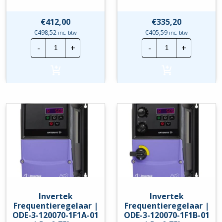
€
412,00
€
335,20
€
498,52
€
405,59
inc. btw
inc. btw
Invertek
Invertek
-
+
-
+
Frequentieregelaar
Frequentierege
|
|
ODE-
ODE-
3-
3-
120043-
120070-
1F1B
1F12-
|
01
P=0,75kw
|
hoeveelheid
P=
0,75kw
hoeveelheid
Invertek
Invertek
Frequentieregelaar |
Frequentieregelaar |
ODE-3-120070-1F1A-01
ODE-3-120070-1F1B-01