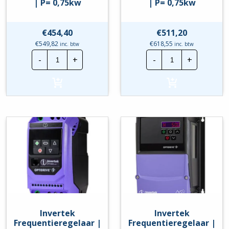
| P= 0,75kw
| P= 0,75kw
€
454,40
€
511,20
€
549,82
€
618,55
inc. btw
inc. btw
Invertek
Invertek
-
+
-
+
Frequentieregelaar
Frequentierege
|
|
ODE-
ODE-
3-
3-
120070-
120070-
1F1A-
1F1B-
01
01
|
|
P=
P=
0,75kw
0,75kw
hoeveelheid
hoeveelheid
Invertek
Invertek
Frequentieregelaar |
Frequentieregelaar |