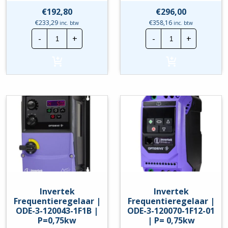
€
192,80
€
296,00
€
233,29
€
358,16
inc. btw
inc. btw
Invertek
Invertek
-
+
-
+
Frequentieregelaar
Frequentierege
|
|
ODE-
ODE-
3-
3-
120043-
120043-
1F12
1F1A
|
|
P=0,75kw
P=0,75kw
hoeveelheid
hoeveelheid
Invertek
Invertek
Frequentieregelaar |
Frequentieregelaar |
ODE-3-120043-1F1B |
ODE-3-120070-1F12-01
P=0,75kw
| P= 0,75kw