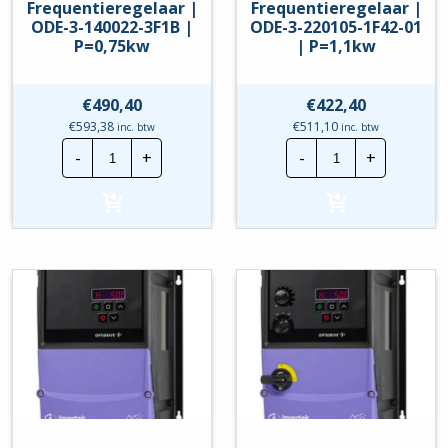
Frequentieregelaar |
Frequentieregelaar |
ODE-3-140022-3F1B |
ODE-3-220105-1F42-01
P=0,75kw
| P=1,1kw
€
490,40
€
422,40
€
593,38
€
511,10
inc. btw
inc. btw
Invertek
Invertek
-
+
-
+
Frequentieregelaar
Frequentierege
|
|
ODE-
ODE-
3-
3-
140022-
220105-
3F1B
1F42-
|
01
P=0,75kw
|
hoeveelheid
P=1,1kw
hoeveelheid