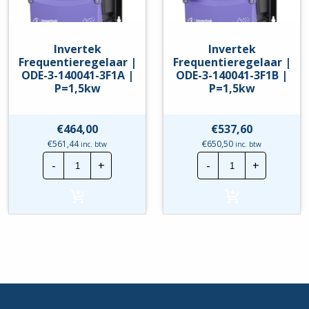
Invertek
Invertek
Frequentieregelaar |
Frequentieregelaar |
ODE-3-140041-3F1A |
ODE-3-140041-3F1B |
P=1,5kw
P=1,5kw
€
464,00
€
537,60
€
561,44
€
650,50
inc. btw
inc. btw
Invertek
Invertek
-
+
-
+
Frequentieregelaar
Frequentierege
|
|
ODE-
ODE-
3-
3-
140041-
140041-
3F1A
3F1B
|
|
P=1,5kw
P=1,5kw
hoeveelheid
hoeveelheid