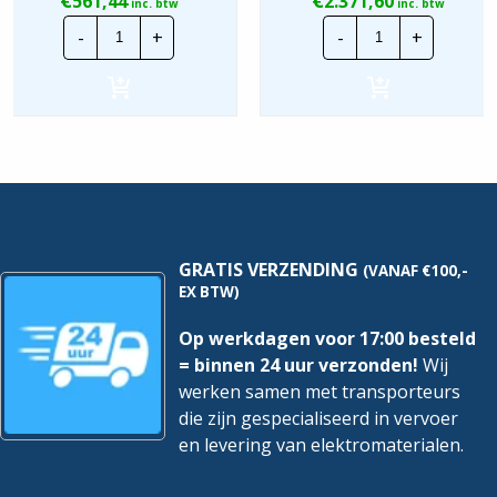
561,44
2.371,60
inc. btw
inc. btw
Invertek
Invertek
-
+
-
+
Frequentieregelaar
Frequentiereg
|
|
ODE-
ODE-
3-
3-
140041-
540610-
3F1A
3F42
|
|
P=1,5kw
P=30kw
hoeveelheid
hoeveelheid
GRATIS VERZENDING
(VANAF €100,-
EX BTW)
Op werkdagen voor 17:00 besteld
= binnen 24 uur verzonden!
Wij
werken samen met transporteurs
die zijn gespecialiseerd in vervoer
en levering van elektromaterialen.