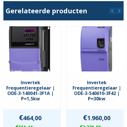
5
,
10
Gerelateerde producten
Stroom max. (A)
5
,
10
Comm. Interface
CANopen
,
Modbus RTU
Keurmerken
EAC
,
UKCA
,
UL
Beschermingsgraad
IP60
Invertek
Invertek
Frequentieregelaar |
Frequentieregelaar |
ODE-3-140041-3F1A |
ODE-3-540610-3F42 |
P=1,5kw
P=30kw
€
€
464,00
1.960,00
€
€