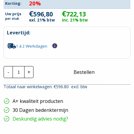
20%
Korting:
€
€
596,80
722,13
Uw prijs
per
stuk
exl. 21% btw
inc. 21% btw
Levertijd:
1 á 2 Werkdagen
Invertek
-
+
Bestellen
Frequentieregelaar
|
ODE-
Totaal naar winkelwagen: €
596.80
excl. btw
3-
220105-
1F4A-
A+ kwaliteit producten
01
|
30 Dagen bedenktermijn
P=
1,1kw
Deskundig advies nodig?
hoeveelheid