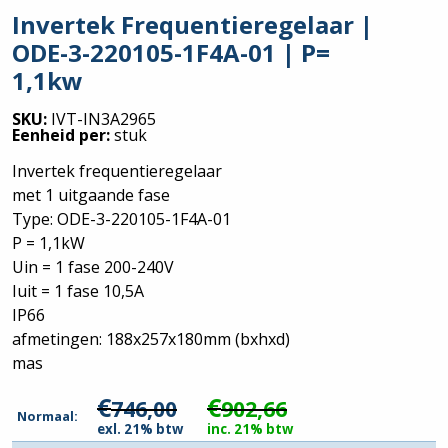
Invertek Frequentieregelaar |
ODE-3-220105-1F4A-01 | P=
1,1kw
SKU:
IVT-IN3A2965
Eenheid per:
stuk
Invertek frequentieregelaar
met 1 uitgaande fase
Type: ODE-3-220105-1F4A-01
P = 1,1kW
Uin = 1 fase 200-240V
Iuit = 1 fase 10,5A
IP66
afmetingen: 188x257x180mm (bxhxd)
mas
€
€
746,00
902,66
Normaal:
exl. 21% btw
inc. 21% btw