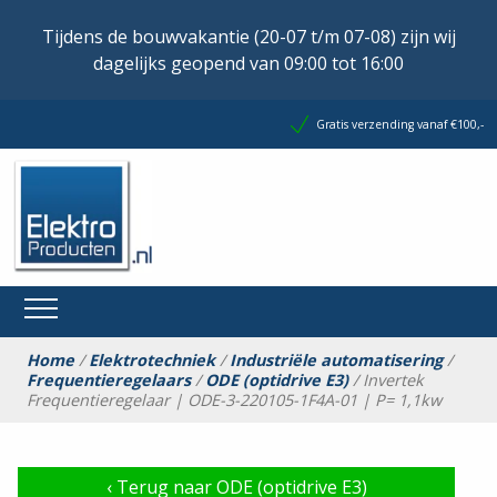
Tijdens de bouwvakantie (20-07 t/m 07-08) zijn wij
dagelijks geopend van 09:00 tot 16:00
Gratis verzending vanaf €100,-
Home
/
Elektrotechniek
/
Industriële automatisering
/
Frequentieregelaars
/
ODE (optidrive E3)
/ Invertek
Frequentieregelaar | ODE-3-220105-1F4A-01 | P= 1,1kw
‹
Terug naar ODE (optidrive E3)