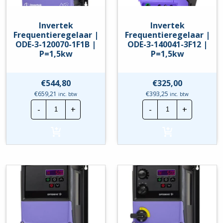
Invertek
Invertek
Frequentieregelaar |
Frequentieregelaar |
ODE-3-120070-1F1B |
ODE-3-140041-3F12 |
P=1,5kw
P=1,5kw
€
544,80
€
325,00
€
659,21
€
393,25
inc. btw
inc. btw
Invertek
Invertek
-
+
-
+
Frequentieregelaar
Frequentierege
|
|
ODE-
ODE-
3-
3-
120070-
140041-
1F1B
3F12
|
|
P=1,5kw
P=1,5kw
hoeveelheid
hoeveelheid