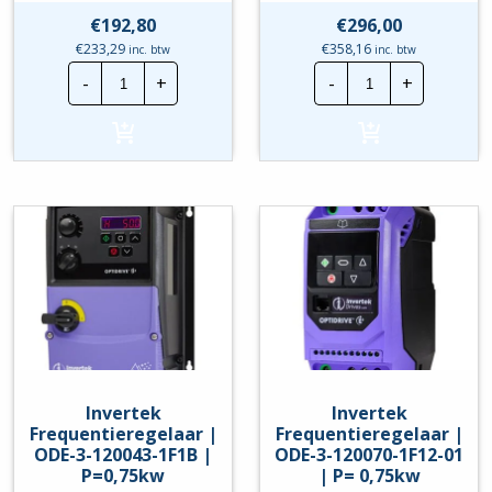
€
192,80
€
296,00
€
233,29
€
358,16
inc. btw
inc. btw
Invertek
Invertek
-
+
-
+
Frequentieregelaar
Frequentierege
|
|
ODE-
ODE-
3-
3-
120043-
120043-
1F12
1F1A
|
|
P=0,75kw
P=0,75kw
hoeveelheid
hoeveelheid
Invertek
Invertek
Frequentieregelaar |
Frequentieregelaar |
ODE-3-120043-1F1B |
ODE-3-120070-1F12-01
P=0,75kw
| P= 0,75kw