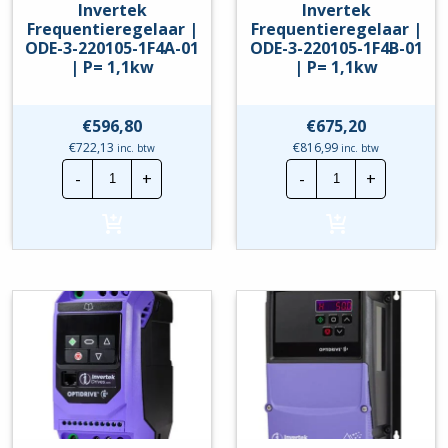
Invertek
Invertek
Frequentieregelaar |
Frequentieregelaar |
ODE-3-220105-1F4A-01
ODE-3-220105-1F4B-01
| P= 1,1kw
| P= 1,1kw
€
596,80
€
675,20
€
722,13
€
816,99
inc. btw
inc. btw
Invertek
Invertek
-
+
-
+
Frequentieregelaar
Frequentierege
|
|
ODE-
ODE-
3-
3-
220105-
220105-
1F4A-
1F4B-
01
01
|
|
P=
P=
1,1kw
1,1kw
hoeveelheid
hoeveelheid