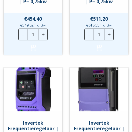
| P= 0,75kw
| P= 0,75kw
€
454,40
€
511,20
€
549,82
€
618,55
inc. btw
inc. btw
Invertek
Invertek
-
+
-
+
Frequentieregelaar
Frequentierege
|
|
ODE-
ODE-
3-
3-
120070-
120070-
1F1A-
1F1B-
01
01
|
|
P=
P=
0,75kw
0,75kw
hoeveelheid
hoeveelheid
Invertek
Invertek
Frequentieregelaar |
Frequentieregelaar |