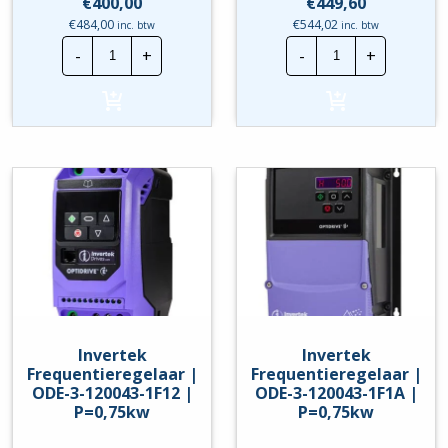
€
400,00
€
449,60
€
484,00
€
544,02
inc. btw
inc. btw
Invertek
Invertek
-
+
-
+
Frequentieregelaar
Frequentierege
|
|
ODE-
ODE-
3-
3-
120043-
120043-
1F1A-
1F1B-
01
01
|
|
P=0,37kw
P=
hoeveelheid
0,37kw
hoeveelheid
Invertek
Invertek
Frequentieregelaar |
Frequentieregelaar |
ODE-3-120043-1F12 |
ODE-3-120043-1F1A |
P=0,75kw
P=0,75kw