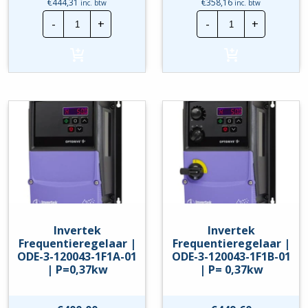
€
444,31
€
358,16
inc. btw
inc. btw
Invertek
Invertek
-
+
-
+
Frequentieregelaar
Frequentierege
|
|
ODE-
ODE-
3-
3-
120023-
120043-
1F1B
1F12-
|
01
P=0,37kw
|
hoeveelheid
P=
0,37kw
hoeveelheid
Invertek
Invertek
Frequentieregelaar |
Frequentieregelaar |
ODE-3-120043-1F1A-01
ODE-3-120043-1F1B-01
| P=0,37kw
| P= 0,37kw