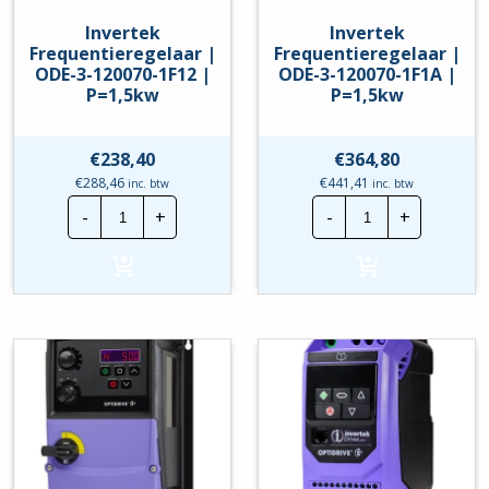
Invertek
Invertek
Frequentieregelaar |
Frequentieregelaar |
ODE-3-120070-1F12 |
ODE-3-120070-1F1A |
P=1,5kw
P=1,5kw
€
238,40
€
364,80
€
288,46
€
441,41
inc. btw
inc. btw
Invertek
Invertek
-
+
-
+
Frequentieregelaar
Frequentierege
|
|
ODE-
ODE-
3-
3-
120070-
120070-
1F12
1F1A
|
|
P=1,5kw
P=1,5kw
hoeveelheid
hoeveelheid