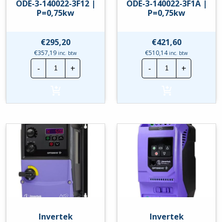
ODE-3-140022-3F12 |
ODE-3-140022-3F1A |
P=0,75kw
P=0,75kw
€
295,20
€
421,60
€
357,19
€
510,14
inc. btw
inc. btw
Invertek
Invertek
-
+
-
+
Frequentieregelaar
Frequentierege
|
|
ODE-
ODE-
3-
3-
140022-
140022-
3F12
3F1A
|
|
P=0,75kw
P=0,75kw
hoeveelheid
hoeveelheid
Invertek
Invertek