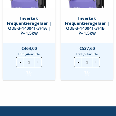
Invertek
Invertek
Frequentieregelaar |
Frequentieregelaar |
ODE-3-140041-3F1A |
ODE-3-140041-3F1B |
P=1,5kw
P=1,5kw
€
464,00
€
537,60
€
561,44
€
650,50
inc. btw
inc. btw
Invertek
Invertek
-
+
-
+
Frequentieregelaar
Frequentierege
|
|
ODE-
ODE-
3-
3-
140041-
140041-
3F1A
3F1B
|
|
P=1,5kw
P=1,5kw
hoeveelheid
hoeveelheid