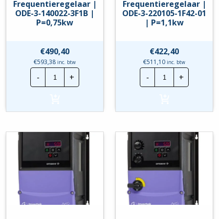
Frequentieregelaar |
Frequentieregelaar |
ODE-3-140022-3F1B |
ODE-3-220105-1F42-01
P=0,75kw
| P=1,1kw
€
490,40
€
422,40
€
593,38
€
511,10
inc. btw
inc. btw
Invertek
Invertek
-
+
-
+
Frequentieregelaar
Frequentierege
|
|
ODE-
ODE-
3-
3-
140022-
220105-
3F1B
1F42-
|
01
P=0,75kw
|
hoeveelheid
P=1,1kw
hoeveelheid