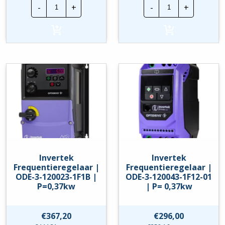
Invertek
Invertek
-
+
-
+
Frequentieregelaar
Frequentierege
|
|
ODE-
ODE-
3-
3-
120023-
120023-
1F12
1F1A
|
|
P=0,37kw
P=0,37kw
hoeveelheid
hoeveelheid
Invertek
Invertek
Frequentieregelaar |
Frequentieregelaar |
ODE-3-120023-1F1B |
ODE-3-120043-1F12-01
P=0,37kw
| P= 0,37kw
€
367,20
€
296,00