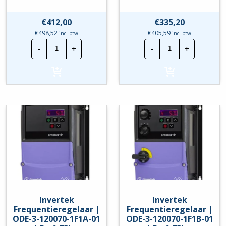
€
412,00
€
335,20
€
498,52
€
405,59
inc. btw
inc. btw
Invertek
Invertek
-
+
-
+
Frequentieregelaar
Frequentierege
|
|
ODE-
ODE-
3-
3-
120043-
120070-
1F1B
1F12-
|
01
P=0,75kw
|
hoeveelheid
P=
0,75kw
hoeveelheid
Invertek
Invertek
Frequentieregelaar |
Frequentieregelaar |
ODE-3-120070-1F1A-01
ODE-3-120070-1F1B-01