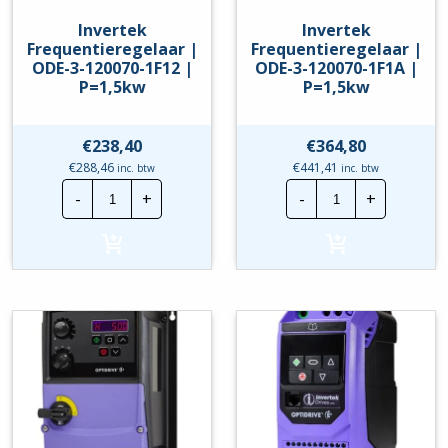
Invertek
Invertek
Frequentieregelaar |
Frequentieregelaar |
ODE-3-120070-1F12 |
ODE-3-120070-1F1A |
P=1,5kw
P=1,5kw
€
238,40
€
364,80
€
288,46
€
441,41
inc. btw
inc. btw
Invertek
Invertek
-
+
-
+
Frequentieregelaar
Frequentierege
|
|
ODE-
ODE-
3-
3-
120070-
120070-
1F12
1F1A
|
|
P=1,5kw
P=1,5kw
hoeveelheid
hoeveelheid