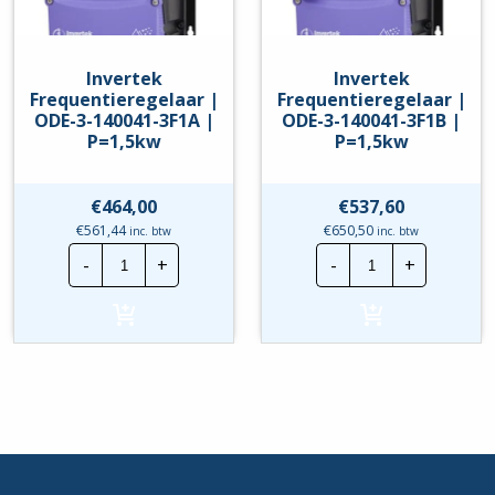
Invertek
Invertek
Frequentieregelaar |
Frequentieregelaar |
ODE-3-140041-3F1A |
ODE-3-140041-3F1B |
P=1,5kw
P=1,5kw
€
464,00
€
537,60
€
561,44
€
650,50
inc. btw
inc. btw
Invertek
Invertek
-
+
-
+
Frequentieregelaar
Frequentierege
|
|
ODE-
ODE-
3-
3-
140041-
140041-
3F1A
3F1B
|
|
P=1,5kw
P=1,5kw
hoeveelheid
hoeveelheid