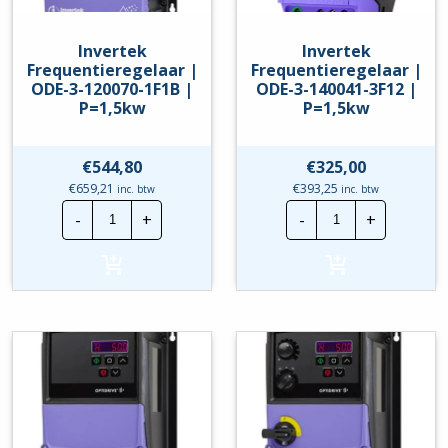
Invertek
Invertek
Frequentieregelaar |
Frequentieregelaar |
ODE-3-120070-1F1B |
ODE-3-140041-3F12 |
P=1,5kw
P=1,5kw
€
544,80
€
325,00
€
659,21
€
393,25
inc. btw
inc. btw
Invertek
Invertek
-
+
-
+
Frequentieregelaar
Frequentierege
|
|
ODE-
ODE-
3-
3-
120070-
140041-
1F1B
3F12
|
|
P=1,5kw
P=1,5kw
hoeveelheid
hoeveelheid