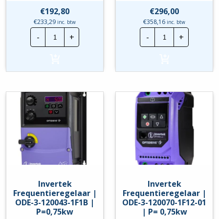
€
192,80
€
296,00
€
233,29
€
358,16
inc. btw
inc. btw
Invertek
Invertek
-
+
-
+
Frequentieregelaar
Frequentierege
|
|
ODE-
ODE-
3-
3-
120043-
120043-
1F12
1F1A
|
|
P=0,75kw
P=0,75kw
hoeveelheid
hoeveelheid
Invertek
Invertek
Frequentieregelaar |
Frequentieregelaar |
ODE-3-120043-1F1B |
ODE-3-120070-1F12-01
P=0,75kw
| P= 0,75kw