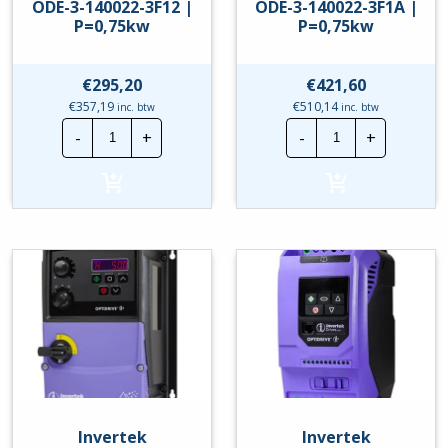
ODE-3-140022-3F12 |
ODE-3-140022-3F1A |
P=0,75kw
P=0,75kw
€
295,20
€
421,60
€
357,19
€
510,14
inc. btw
inc. btw
Invertek
Invertek
-
+
-
+
Frequentieregelaar
Frequentierege
|
|
ODE-
ODE-
3-
3-
140022-
140022-
3F12
3F1A
|
|
P=0,75kw
P=0,75kw
hoeveelheid
hoeveelheid
Invertek
Invertek