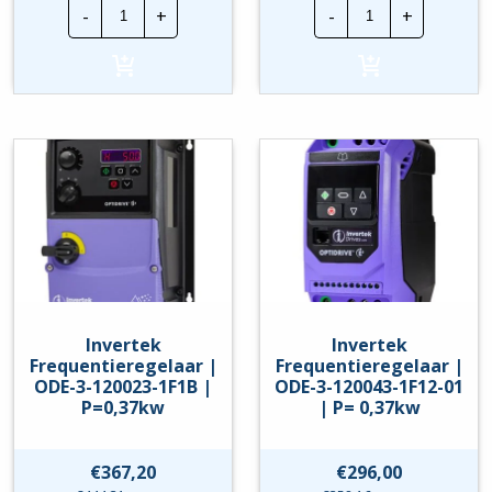
Invertek
Invertek
-
+
-
+
Frequentieregelaar
Frequentierege
|
|
ODE-
ODE-
3-
3-
120023-
120023-
1F12
1F1A
|
|
P=0,37kw
P=0,37kw
hoeveelheid
hoeveelheid
Invertek
Invertek
Frequentieregelaar |
Frequentieregelaar |
ODE-3-120023-1F1B |
ODE-3-120043-1F12-01
P=0,37kw
| P= 0,37kw
€
367,20
€
296,00