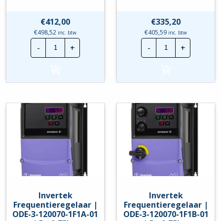
€
412,00
€
335,20
€
498,52
€
405,59
inc. btw
inc. btw
Invertek
Invertek
-
+
-
+
Frequentieregelaar
Frequentierege
|
|
ODE-
ODE-
3-
3-
120043-
120070-
1F1B
1F12-
|
01
P=0,75kw
|
hoeveelheid
P=
0,75kw
hoeveelheid
Invertek
Invertek
Frequentieregelaar |
Frequentieregelaar |
ODE-3-120070-1F1A-01
ODE-3-120070-1F1B-01