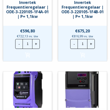
Invertek
Invertek
Frequentieregelaar |
Frequentieregelaar |
ODE-3-220105-1F4A-01
ODE-3-220105-1F4B-01
| P= 1,1kw
| P= 1,1kw
€
596,80
€
675,20
€
722,13
€
816,99
inc. btw
inc. btw
Invertek
Invertek
-
+
-
+
Frequentieregelaar
Frequentierege
|
|
ODE-
ODE-
3-
3-
220105-
220105-
1F4A-
1F4B-
01
01
|
|
P=
P=
1,1kw
1,1kw
hoeveelheid
hoeveelheid