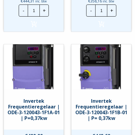
€
444,31
€
358,16
inc. btw
inc. btw
Invertek
Invertek
-
+
-
+
Frequentieregelaar
Frequentierege
|
|
ODE-
ODE-
3-
3-
120023-
120043-
1F1B
1F12-
|
01
P=0,37kw
|
hoeveelheid
P=
0,37kw
hoeveelheid
Invertek
Invertek
Frequentieregelaar |
Frequentieregelaar |
ODE-3-120043-1F1A-01
ODE-3-120043-1F1B-01
| P=0,37kw
| P= 0,37kw