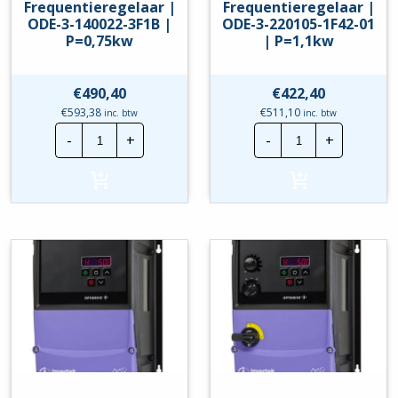
Frequentieregelaar |
Frequentieregelaar |
ODE-3-140022-3F1B |
ODE-3-220105-1F42-01
P=0,75kw
| P=1,1kw
€
490,40
€
422,40
€
593,38
€
511,10
inc. btw
inc. btw
Invertek
Invertek
-
+
-
+
Frequentieregelaar
Frequentierege
|
|
ODE-
ODE-
3-
3-
140022-
220105-
3F1B
1F42-
|
01
P=0,75kw
|
hoeveelheid
P=1,1kw
hoeveelheid