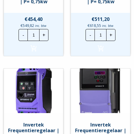
| P= 0,75kw
| P= 0,75kw
€
454,40
€
511,20
€
549,82
€
618,55
inc. btw
inc. btw
Invertek
Invertek
-
+
-
+
Frequentieregelaar
Frequentierege
|
|
ODE-
ODE-
3-
3-
120070-
120070-
1F1A-
1F1B-
01
01
|
|
P=
P=
0,75kw
0,75kw
hoeveelheid
hoeveelheid
Invertek
Invertek
Frequentieregelaar |
Frequentieregelaar |