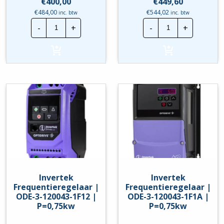
€
400,00
€
449,60
€
484,00
€
544,02
inc. btw
inc. btw
Invertek
Invertek
-
+
-
+
Frequentieregelaar
Frequentierege
|
|
ODE-
ODE-
3-
3-
120043-
120043-
1F1A-
1F1B-
01
01
|
|
P=0,37kw
P=
hoeveelheid
0,37kw
hoeveelheid
Invertek
Invertek
Frequentieregelaar |
Frequentieregelaar |
ODE-3-120043-1F12 |
ODE-3-120043-1F1A |
P=0,75kw
P=0,75kw