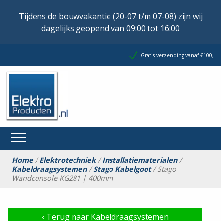
Tijdens de bouwvakantie (20-07 t/m 07-08) zijn wij
dagelijks geopend van 09:00 tot 16:00
Gratis verzending vanaf €100,-
Home
/
Elektrotechniek
/
Installatiematerialen
/
Kabeldraagsystemen
/
Stago Kabelgoot
/ Stago
Wandconsole KG281 | 400mm
‹
Terug naar Kabeldraagsystemen