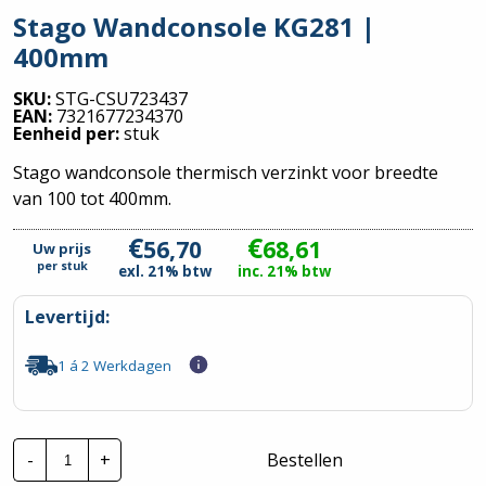
Stago Wandconsole KG281 |
400mm
SKU:
STG-CSU723437
EAN:
7321677234370
Eenheid per:
stuk
Stago wandconsole thermisch verzinkt voor breedte
van 100 tot 400mm.
€
€
56,70
68,61
Uw prijs
per
stuk
exl. 21% btw
inc. 21% btw
Levertijd:
1 á 2 Werkdagen
Stago
-
+
Bestellen
Wandconsole
KG281