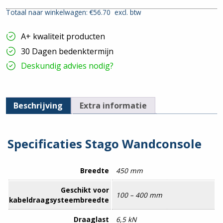
|
Totaal naar winkelwagen: €
56.70
excl. btw
400mm
hoeveelheid
A+ kwaliteit producten
30 Dagen bedenktermijn
Deskundig advies nodig?
Beschrijving
Extra informatie
Specificaties Stago Wandconsole
Breedte
450 mm
Geschikt voor
100 – 400 mm
kabeldraagsysteembreedte
Draaglast
6,5 kN