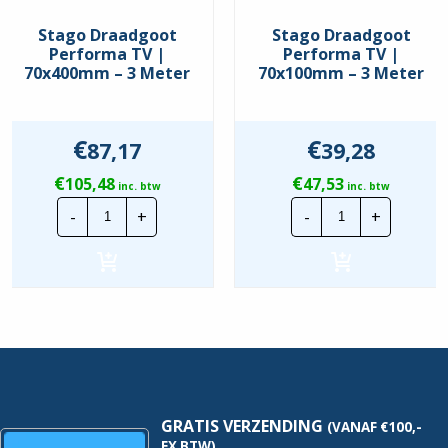
Uitvoering
Wand- en profielconsole
Stago Draadgoot
Stago Draadgoot
Veilige werkbelasting
Performa TV |
Performa TV |
3,8 N
70x400mm – 3 Meter
70x100mm – 3 Meter
volgens IEC 61537
Food Contact Material
Nee
€
€
87,17
39,28
REACH
Nee
€
€
105,48
47,53
inc. btw
inc. btw
Stago
Stago
-
+
-
+
Draadgoot
Draadgoot
Performa
Performa
TV
TV
|
|
70x400mm
70x100mm
-
-
3
3
Meter
Meter
hoeveelheid
hoeveelheid
GRATIS VERZENDING
(VANAF €100,-
EX BTW)