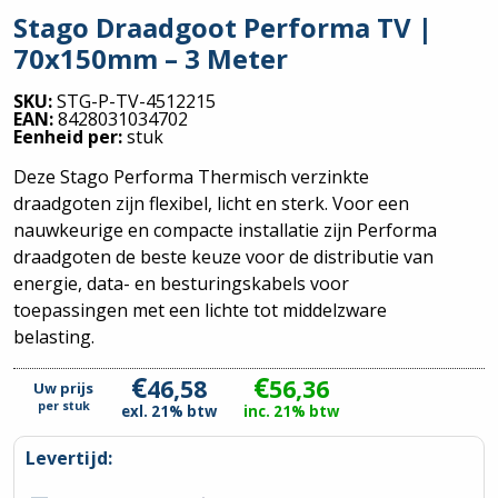
Stago Draadgoot Performa TV |
70x150mm – 3 Meter
SKU:
STG-P-TV-4512215
EAN:
8428031034702
Eenheid per:
stuk
Deze Stago Performa Thermisch verzinkte
draadgoten zijn flexibel, licht en sterk. Voor een
nauwkeurige en compacte installatie zijn Performa
draadgoten de beste keuze voor de distributie van
energie, data- en besturingskabels voor
toepassingen met een lichte tot middelzware
belasting.
€
€
46,58
56,36
Uw prijs
per
stuk
exl. 21% btw
inc. 21% btw
Levertijd: