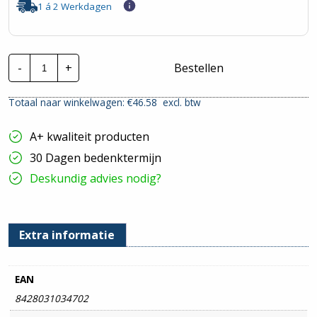
1 á 2 Werkdagen
Stago
-
+
Bestellen
Draadgoot
Performa
TV
Totaal naar winkelwagen: €
46.58
excl. btw
|
70x150mm
-
A+ kwaliteit producten
3
Meter
30 Dagen bedenktermijn
hoeveelheid
Deskundig advies nodig?
Extra informatie
EAN
8428031034702