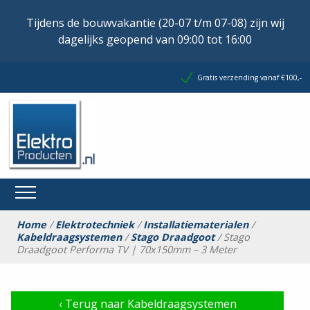
Tijdens de bouwvakantie (20-07 t/m 07-08) zijn wij
dagelijks geopend van 09:00 tot 16:00
Gratis verzending vanaf €100,-
Home
/
Elektrotechniek
/
Installatiematerialen
/
Kabeldraagsystemen
/
Stago Draadgoot
/ Stago
Draadgoot Performa TV | 70x150mm – 3 Meter
‹
Terug naar Kabeldraagsystemen