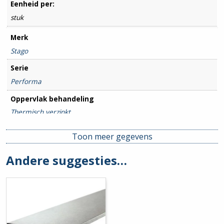
Eenheid per:
stuk
Merk
Stago
Serie
Performa
Oppervlak behandeling
Thermisch verzinkt
Breedte goot
Toon meer gegevens
150mm
Andere suggesties…
Hoogte goot
70mm
Hulpstuk
Basisprofiel