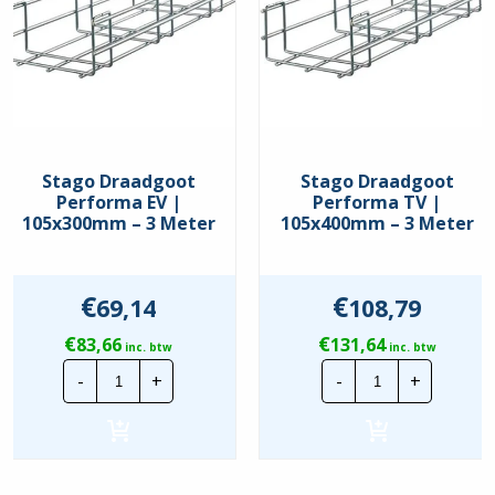
Stago Draadgoot
Stago Draadgoot
Performa EV |
Performa TV |
105x300mm – 3 Meter
105x400mm – 3 Meter
€
€
69,14
108,79
€
€
83,66
131,64
inc. btw
inc. btw
Stago
Stago
-
+
-
+
Draadgoot
Draadgoot
Performa
Performa
EV
TV
|
|
105x300mm
105x400mm
-
-
3
3