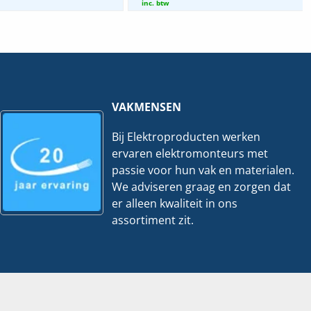
EV
ZPLUS
inc. btw
|
|
70x150mm
35x150mm
-
-
3
3
Meter
Meter
hoeveelheid
hoeveelheid
VAKMENSEN
Bij Elektroproducten werken
ervaren elektromonteurs met
passie voor hun vak en materialen.
We adviseren graag en zorgen dat
er alleen kwaliteit in ons
assortiment zit.