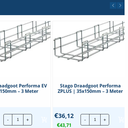
aadgoot Performa EV
Stago Draadgoot Performa
x150mm – 3 Meter
ZPLUS | 35x150mm – 3 Meter
€
36,12
Stago
Stago
-
+
-
+
Draadgoot
Draadgoot
€
Performa
43,71
Performa