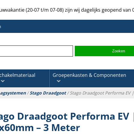
uwvakantie (20-07 t/m 07-08) zijn wij dagelijks geopend van 0
n
chakelmateriaal
Groepenkasten & Componenten
aagsystemen
/
Stago Draadgoot
/ Stago Draadgoot Performa EV 
ago Draadgoot Performa EV 
x60mm – 3 Meter