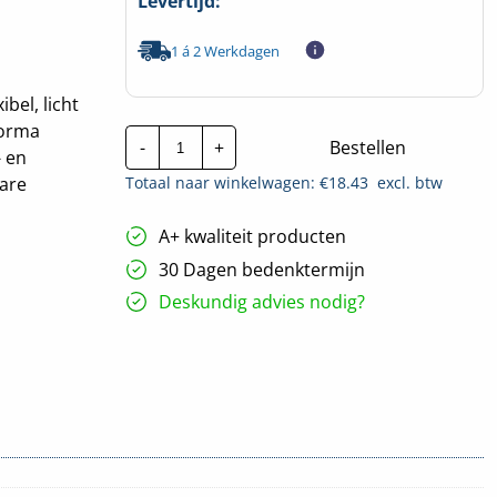
Levertijd:
1 á 2 Werkdagen
bel, licht
forma
Stago
-
+
Bestellen
Draadgoot
- en
Performa
Totaal naar winkelwagen: €
18.43
excl. btw
ware
EV
|
60x60mm
A+ kwaliteit producten
-
3
30 Dagen bedenktermijn
Meter
hoeveelheid
Deskundig advies nodig?