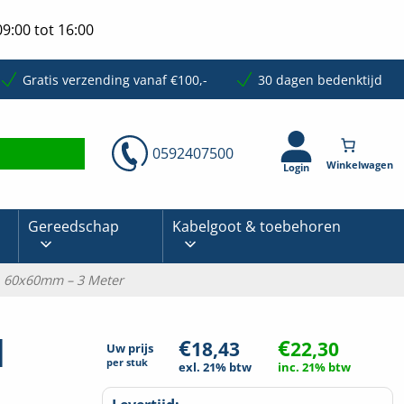
9:00 tot 16:00
Gratis verzending vanaf €100,-
30 dagen bedenktijd
0592407500
Login
Gereedschap
Kabelgoot & toebehoren
| 60x60mm – 3 Meter
|
€
€
18,43
22,30
Uw prijs
per
stuk
exl. 21% btw
inc. 21% btw