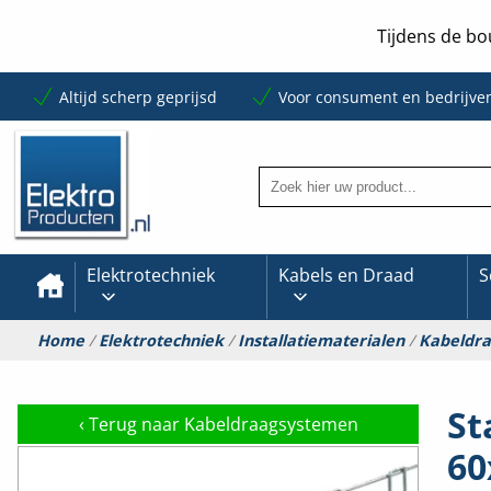
Tijdens de bo
Altijd scherp geprijsd
Voor consument en bedrijve
Elektrotechniek
Kabels en Draad
S
Home
/
Elektrotechniek
/
Installatiematerialen
/
Kabeldr
St
‹
Terug naar Kabeldraagsystemen
60