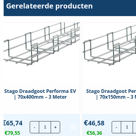
Gerelateerde producten
Stago Draadgoot Performa EV
Stago Draadgoot Pe
| 70x400mm – 3 Meter
| 70x150mm – 3 
€
€
65,74
46,58
Stago
Sta
-
+
-
Draadgoot
Dra
€
€
79,55
Performa
56,36
Per