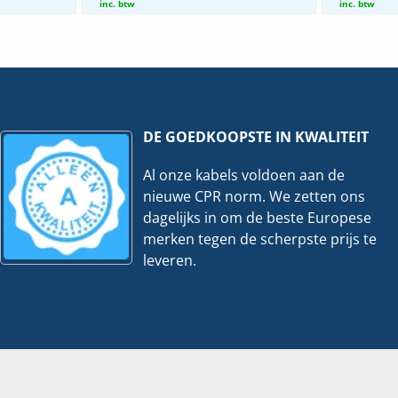
TV
inc. btw
inc. btw
|
150mm
70x200mm
-
3
er
Meter
veelheid
hoeveelheid
DE GOEDKOOPSTE IN KWALITEIT
Al onze kabels voldoen aan de
nieuwe CPR norm. We zetten ons
dagelijks in om de beste Europese
merken tegen de scherpste prijs te
leveren.