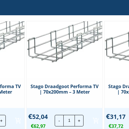
rforma TV
Stago Draadgoot Performa TV
Stago Dr
Meter
| 70x200mm – 3 Meter
| 70
€
€
52,04
31,17
go
Stago
+
-
+
adgoot
Draadgoot
€
€
forma
62,97
Performa
37,72