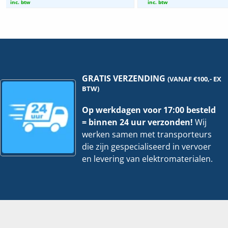
EV
TV
inc. btw
inc. btw
|
|
70x400mm
70x
-
-
3
3
Meter
Met
hoeveelheid
hoe
GRATIS VERZENDING
(VANAF €100,- EX
BTW)
Op werkdagen voor 17:00 besteld
= binnen 24 uur verzonden!
Wij
werken samen met transporteurs
die zijn gespecialiseerd in vervoer
en levering van elektromaterialen.