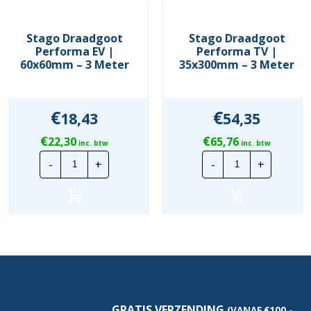
Stago Draadgoot
Stago Draadgoot
Performa EV |
Performa TV |
60x60mm – 3 Meter
35x300mm – 3 Meter
€
€
18,43
54,35
€
€
22,30
65,76
inc. btw
inc. btw
Stago
Stago
-
+
-
+
Draadgoot
Draadgoot
Performa
Performa
EV
TV
|
|
60x60mm
35x300mm
-
-
3
3
Meter
Meter
hoeveelheid
hoeveelheid
GRATIS VERZENDING
(VANAF €100,-