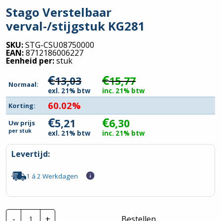
Stago Verstelbaar
verval-/stijgstuk KG281
SKU:
STG-CSU08750000
EAN:
8712186006227
Eenheid per:
stuk
€
€
13,03
15,77
Normaal:
exl. 21% btw
inc. 21% btw
60.02%
Korting:
€
€
5,21
6,30
Uw prijs
per
stuk
exl. 21% btw
inc. 21% btw
Levertijd:
1 á 2 Werkdagen
Stago
-
+
Bestellen
Verstelbaar