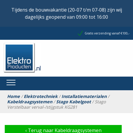
Tijdens de bouwvakantie (20-07 t/m 07-08) zijn wij
dagelijks geopend van 09:00 tot 16:00
Gratis verzending vanaf €100,-
Home
/
Elektrotechniek
/
Installatiematerialen
/
Kabeldraagsystemen
/
Stago Kabelgoot
/ Stago
Verstelbaar verval-/stijgstuk KG281
‹
Terug naar Kabeldraagsystemen