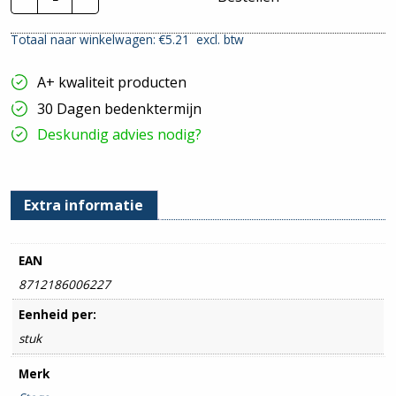
verval-/stijgstuk
KG281
Totaal naar winkelwagen: €
5.21
excl. btw
hoeveelheid
A+ kwaliteit producten
30 Dagen bedenktermijn
Deskundig advies nodig?
Extra informatie
EAN
8712186006227
Eenheid per:
stuk
Merk