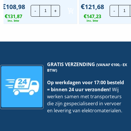
€
€
108,98
121,68
Stago
St
-
+
-
Draadgoot
Dr
€
€
131,87
Performa
147,23
Pe
ZPLUS
ZP
inc. btw
inc. btw
|
|
105x400mm
10
-
-
3
3
Meter
Me
hoeveelheid
ho
GRATIS VERZENDING
(VANAF €100,- EX
BTW)
Op werkdagen voor 17:00 besteld
= binnen 24 uur verzonden!
Wij
werken samen met transporteurs
die zijn gespecialiseerd in vervoer
en levering van elektromaterialen.