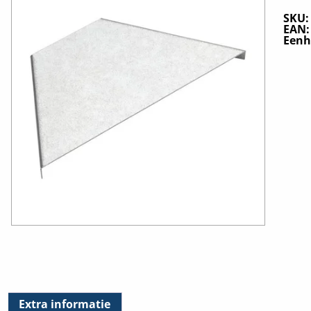
SKU
EAN
Eenh
Extra informatie