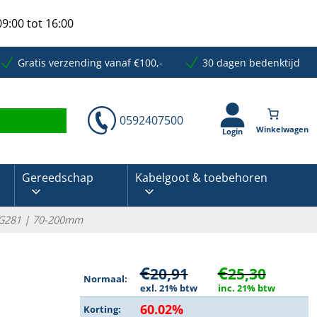
9:00 tot 16:00
Gratis verzending vanaf €100,-
30 dagen bedenktijd
0592407500
Login
Gereedschap
Kabelgoot & toebehoren
KG281 | 70-200mm
€
€
20,91
25,30
Normaal:
exl. 21% btw
inc. 21% btw
60.02%
Korting: