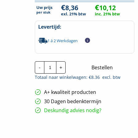
€
€
8,36
10,12
Uw prijs
per
stuk
exl. 21% btw
inc. 21% btw
Levertijd:
1 á 2 Werkdagen
Stago
-
+
Bestellen
Verloopstukdeksel
Vlak
Totaal naar winkelwagen: €
8.36
excl. btw
KG281
|
70-
A+ kwaliteit producten
200mm
hoeveelheid
30 Dagen bedenktermijn
Deskundig advies nodig?