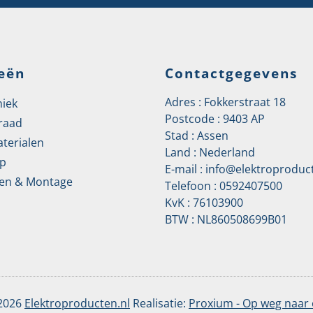
eën
Contactgegevens
Adres : Fokkerstraat 18
niek
Postcode : 9403 AP
raad
Stad : Assen
aterialen
Land : Nederland
p
E-mail :
info@elektroproduct
en & Montage
Telefoon :
0592407500
KvK : 76103900
BTW : NL860508699B01
 2026
Elektroproducten.nl
Realisatie:
Proxium - Op weg naar 