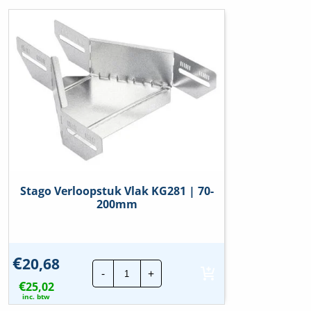
Stago Verloopstuk Vlak KG281 | 70-
200mm
€
20,68
Stago
-
+
Verloopstuk
€
25,02
Vlak
KG281
inc. btw
|