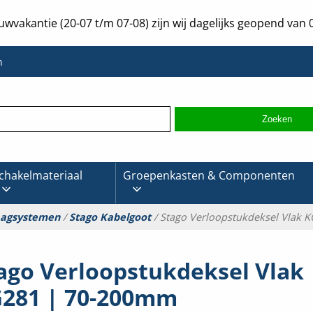
uwvakantie (20-07 t/m 07-08) zijn wij dagelijks geopend van 0
n
chakelmateriaal
Groepenkasten & Componenten
aagsystemen
/
Stago Kabelgoot
/ Stago Verloopstukdeksel Vlak 
ago Verloopstukdeksel Vlak
281 | 70-200mm