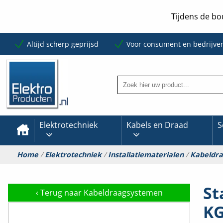
Tijdens de bo
Altijd scherp geprijsd
Voor consument en bedrijve
Elektrotechniek
Kabels en Draad
S
Home
/
Elektrotechniek
/
Installatiematerialen
/
Kabeldr
St
‹
Terug naar Kabeldraagsystemen
KG