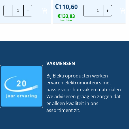
€
110,60
Stago
Stago
-
+
-
+
Draadgoot
Draadgoot
€
Performa
133,83
Performa
EV
TV
inc. btw
|
|
60x60mm
70x500mm
-
-
3
3
Meter
Meter
hoeveelheid
hoeveelheid
VAKMENSEN
Bij Elektroproducten werken
ervaren elektromonteurs met
passie voor hun vak en materialen.
We adviseren graag en zorgen dat
er alleen kwaliteit in ons
assortiment zit.