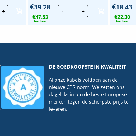
€
€
39,28
18,43
ago
Stago
+
-
+
aadgoot
Draadgoot
€
€
rforma
47,53
Performa
22,30
LUS
TV
inc. btw
inc. btw
|
5x500mm
70x100mm
-
3
ter
Meter
eveelheid
hoeveelheid
DE GOEDKOOPSTE IN KWALITEIT
Al onze kabels voldoen aan de
nieuwe CPR norm. We zetten ons
dagelijks in om de beste Europese
merken tegen de scherpste prijs te
leveren.