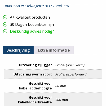
Stuk
Totaal naar winkelwagen: €
263.57
excl. btw
|
300mm
hoeveelheid
A+ kwaliteit producten
30 Dagen bedenktermijn
Deskundig advies nodig?
Beschrijving
Extra informatie
Uitvoering zijligger
Profiel (open vorm)
Uitvoeringsvorm sport
Profiel geperforeerd
Geschikt voor
60 mm
kabelladderhoogte
Geschikt voor
300 mm
kabelladderbreedte