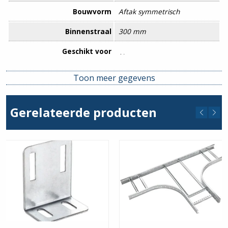
Bouwvorm
Aftak symmetrisch
Binnenstraal
300 mm
Geschikt voor
Nee
functiebehoud
Toon meer gegevens
Kleur
Geen
Kwaliteitsklasse
Overig
Gerelateerde producten
Materiaal
Staal
Oppervlaktebehandeling
Volbad thermisch verzinkt
Roestvaststaal (RVS),
Nee
gebeitst
Uitvoering
Zonder verbinder
Uitvoering symmetrisch
Ja