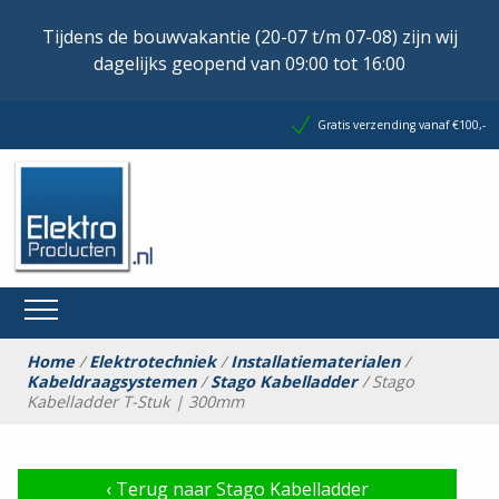
Tijdens de bouwvakantie (20-07 t/m 07-08) zijn wij
dagelijks geopend van 09:00 tot 16:00
Gratis verzending vanaf €100,-
Home
/
Elektrotechniek
/
Installatiematerialen
/
Kabeldraagsystemen
/
Stago Kabelladder
/ Stago
Kabelladder T-Stuk | 300mm
‹
Terug naar Stago Kabelladder