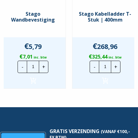
Uitvoering voor grote
Nee
overspanningen
Stago
Stago Kabelladder T-
Wandbevestiging
Stuk | 400mm
Food Contact Material
Nee
REACH
Nee
€
€
5,79
268,96
€
€
7,01
325,44
inc. btw
inc. btw
Stago
Stago
-
+
-
+
Wandbevestiging
Kabelladder
hoeveelheid
T-
Stuk
|
400mm
hoeveelheid
GRATIS VERZENDING
(VANAF €100,-
EX BTW)