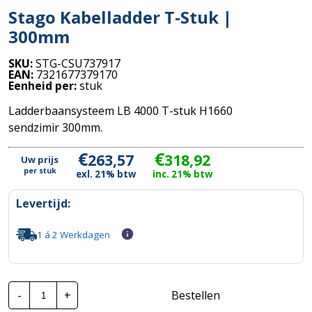
Stago Kabelladder T-Stuk |
300mm
SKU:
STG-CSU737917
EAN:
7321677379170
Eenheid per:
stuk
Ladderbaansysteem LB 4000 T-stuk H1660
sendzimir 300mm.
€
€
263,57
318,92
Uw prijs
per
stuk
exl. 21% btw
inc. 21% btw
Levertijd:
1 á 2 Werkdagen
Stago
-
+
Bestellen
Kabelladder
T-