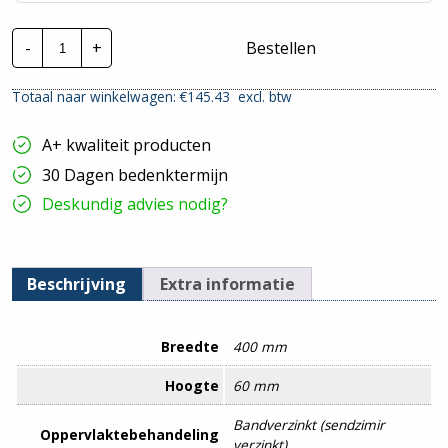
Stago
-
+
Bestellen
Kabelladder
|
60x400mm
Totaal naar winkelwagen: €
145.43
excl. btw
-
3
Meter
A+ kwaliteit producten
hoeveelheid
30 Dagen bedenktermijn
Deskundig advies nodig?
Beschrijving
Extra informatie
Breedte
400 mm
Hoogte
60 mm
Bandverzinkt (sendzimir
Oppervlaktebehandeling
verzinkt)