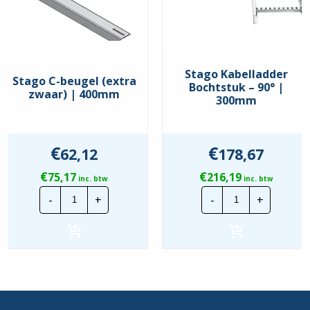
Roestvaststaal (RVS),
Nee
gebeitst
Sportafstand hart/hart
200 mm
Stago Kabelladder
Stago C-beugel (extra
Bochtstuk – 90° |
zwaar) | 400mm
Uitvoering voor grote
300mm
Nee
overspanningen
Zijperforatie
Ja
€
€
62,12
178,67
Food Contact Material
Nee
€
€
75,17
216,19
inc. btw
inc. btw
REACH
Nee
Stago
Stago
-
+
-
+
C-
Kabelladder
beugel
Bochtstuk
(extra
-
zwaar)
90°
|
|
400mm
300mm
hoeveelheid
hoeveelheid