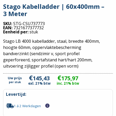
Stago Kabelladder | 60x400mm –
3 Meter
SKU:
STG-CSU737773
EAN:
7321677377732
Eenheid per:
stuk
Stago LB 4000 kabelladder, staal, breedte 400mm,
hoogte 60mm, oppervlaktebescherming
bandverzinkt (sendzimir v, sport profiel
geperforeerd, sportafstand hart/hart 200mm,
uitvoering zijligger profiel (open vorm)
€
€
145,43
175,97
Uw prijs
per
stuk
exl. 21% btw
inc. 21% btw
Levertijd:
1 á 2 Werkdagen