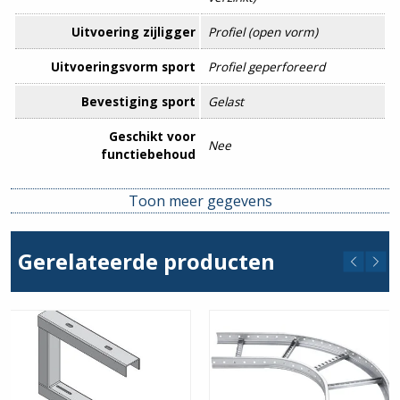
Uitvoering zijligger
Profiel (open vorm)
Uitvoeringsvorm sport
Profiel geperforeerd
Bevestiging sport
Gelast
Geschikt voor
Nee
functiebehoud
Geschikt voor omgevingen
Toon meer gegevens
met max. corrosiegraad
C2
volgens EN ISO 9223
Gerelateerde producten
Kleur
Geen
Kwaliteitsklasse
Overig
Lengte
3000 mm
Materiaal
Staal
Nuttige doorsnede
5390 mm²