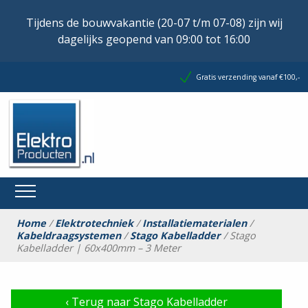
Tijdens de bouwvakantie (20-07 t/m 07-08) zijn wij
dagelijks geopend van 09:00 tot 16:00
Gratis verzending vanaf €100,-
Home
/
Elektrotechniek
/
Installatiematerialen
/
Kabeldraagsystemen
/
Stago Kabelladder
/ Stago
Kabelladder | 60x400mm – 3 Meter
‹
Terug naar Stago Kabelladder