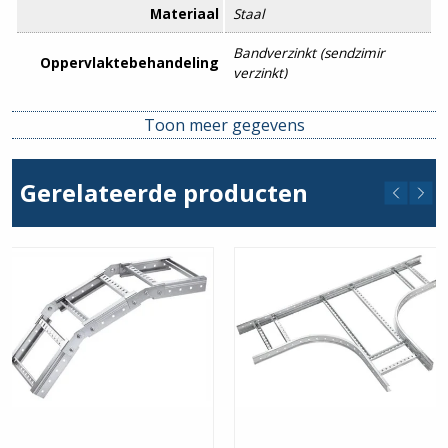
Materiaal
Staal
Bandverzinkt (sendzimir
Oppervlaktebehandeling
verzinkt)
Uitvoering
U-profiel
Toon meer gegevens
Food Contact Material
Nee
Gerelateerde producten
REACH
Nee