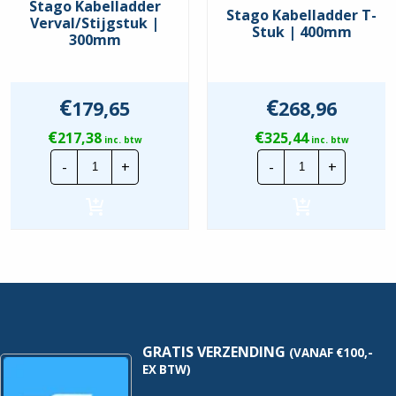
Stago Kabelladder
Stago Kabelladder T-
Verval/Stijgstuk |
Stuk | 400mm
300mm
€
€
179,65
268,96
€
€
217,38
325,44
inc. btw
inc. btw
Stago
Stago
-
+
-
+
Kabelladder
Kabelladder
Verval/Stijgstuk
T-
|
Stuk
300mm
|
hoeveelheid
400mm
hoeveelheid
GRATIS VERZENDING
(VANAF €100,-
EX BTW)