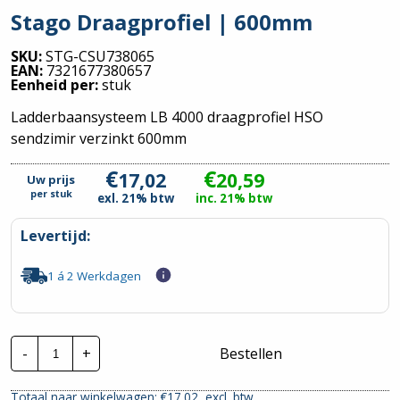
Stago Draagprofiel | 600mm
SKU:
STG-CSU738065
EAN:
7321677380657
Eenheid per:
stuk
Ladderbaansysteem LB 4000 draagprofiel HSO
sendzimir verzinkt 600mm
€
€
17,02
20,59
Uw prijs
per
stuk
exl. 21% btw
inc. 21% btw
Levertijd:
1 á 2 Werkdagen
Stago
-
+
Bestellen
Draagprofiel
|
600mm
Totaal naar winkelwagen: €
17.02
excl. btw
hoeveelheid