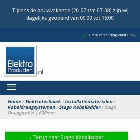
Tijdens de bouwvakantie (20-07 t/m 07-08) zijn wij
dagelijks geopend van 09:00 tot 16:00
Gratis verzending vanaf €100,-
Home
/
Elektrotechniek
/
Installatiematerialen
/
Kabeldraagsystemen
/
Stago Kabelladder
/ Stago
Draagprofiel | 600mm
‹
Terug naar Stago Kabelladder