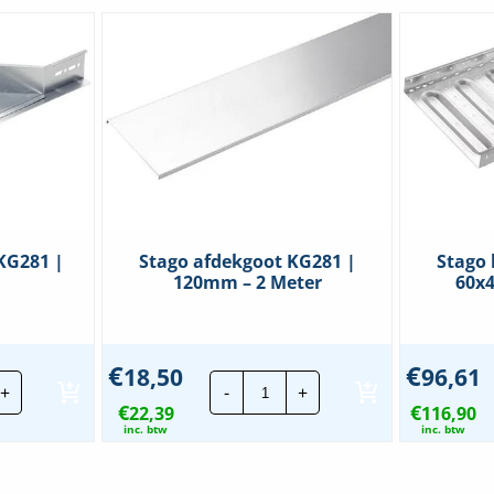
KG281 |
Stago afdekgoot KG281 |
Stago 
120mm – 2 Meter
60x
€
€
18,50
96,61
go
Stago
+
-
+
zetstuk
afdekgoot
€
€
81
22,39
KG281
116,90
|
inc. btw
inc. btw
0mm
120mm
veelheid
-
2