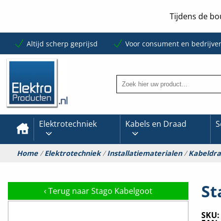
Tijdens de bo
Altijd scherp geprijsd
Voor consument en bedrijve
Elektrotechniek
Kabels en Draad
S
Home
/
Elektrotechniek
/
Installatiematerialen
/
Kabeldr
St
‹
Terug naar Stago Kabelgoot
SKU