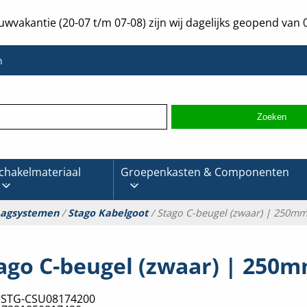
uwvakantie (20-07 t/m 07-08) zijn wij dagelijks geopend van 0
n
chakelmateriaal
Groepenkasten & Componenten
aagsystemen
/
Stago Kabelgoot
/ Stago C-beugel (zwaar) | 250m
ago C-beugel (zwaar) | 250
:
STG-CSU08174200