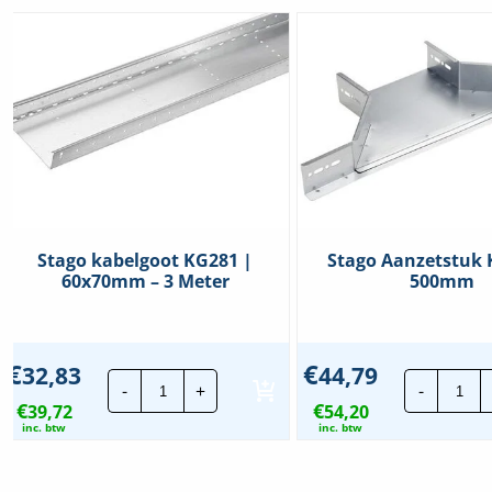
Stago kabelgoot KG281 |
Stago Aanzetstuk 
60x70mm – 3 Meter
500mm
€
€
32,83
44,79
Stago
Sta
-
+
-
kabelgoot
Aan
€
€
39,72
KG281
54,20
KG2
|
|
inc. btw
inc. btw
60x70mm
50
-
hoe
3