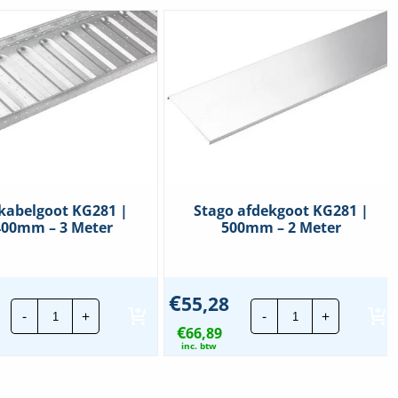
kabelgoot KG281 |
Stago afdekgoot KG281 |
400mm – 3 Meter
500mm – 2 Meter
€
55,28
Stago
Stago
-
+
-
+
kabelgoot
afdekgoot
€
KG281
66,89
KG281
|
|
inc. btw
60x400mm
500mm
-
-
3
2