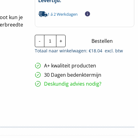
Levertijd:
1 á 2 Werkdagen
oot kun je
derbreedte
Stago
-
+
Bestellen
C-
beugel
Totaal naar winkelwagen: €
18.04
excl. btw
(zwaar)
|
250mm
A+ kwaliteit producten
hoeveelheid
30 Dagen bedenktermijn
Deskundig advies nodig?