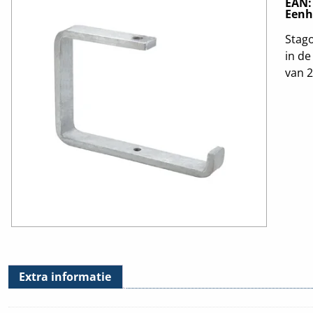
EAN
Eenh
Stago
in de
van 
Extra informatie