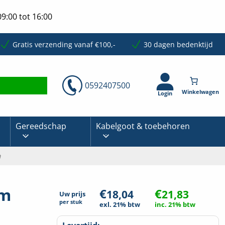
9:00 tot 16:00
Gratis verzending vanaf €100,-
30 dagen bedenktijd
0592407500
Login
Gereedschap
Kabelgoot & toebehoren
m
mm
€
€
18,04
21,83
Uw prijs
per
stuk
exl. 21% btw
inc. 21% btw