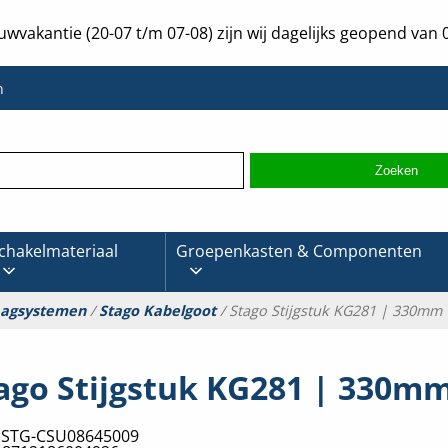
uwvakantie (20-07 t/m 07-08) zijn wij dagelijks geopend van 0
n
chakelmateriaal
Groepenkasten & Componenten
aagsystemen
/
Stago Kabelgoot
/ Stago Stijgstuk KG281 | 330mm
ago Stijgstuk KG281 | 330m
:
STG-CSU08645009