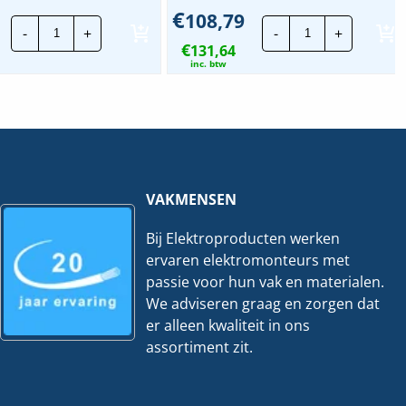
€
108,79
Stago
Stago
-
+
-
+
Draadgoot
Draadgoot
€
Performa
131,64
Performa
ZPLUS
TV
inc. btw
|
|
105x200mm
105x400mm
-
-
3
3
Meter
Meter
hoeveelheid
hoeveelheid
VAKMENSEN
Bij Elektroproducten werken
ervaren elektromonteurs met
passie voor hun vak en materialen.
We adviseren graag en zorgen dat
er alleen kwaliteit in ons
assortiment zit.