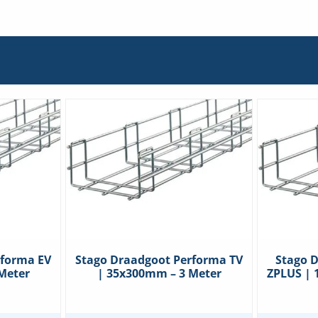
rforma EV
Stago Draadgoot Performa TV
Stago 
Meter
| 35x300mm – 3 Meter
ZPLUS | 