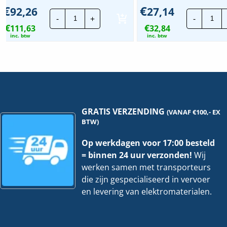
€
€
92,26
27,14
Stago
Sta
-
+
-
Draadgoot
Dra
€
€
111,63
Performa
32,84
Per
TV
EV
inc. btw
inc. btw
|
|
105x300mm
70x
-
-
3
3
Meter
Met
hoeveelheid
hoe
GRATIS VERZENDING
(VANAF €100,- EX
BTW)
Op werkdagen voor 17:00 besteld
= binnen 24 uur verzonden!
Wij
werken samen met transporteurs
die zijn gespecialiseerd in vervoer
en levering van elektromaterialen.