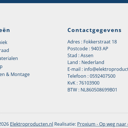
eën
Contactgegevens
Adres : Fokkerstraat 18
niek
Postcode : 9403 AP
raad
Stad : Assen
aterialen
Land : Nederland
p
E-mail :
info@elektroproduct
en & Montage
Telefoon :
0592407500
KvK : 76103900
BTW : NL860508699B01
 2026
Elektroproducten.nl
Realisatie:
Proxium - Op weg naar 