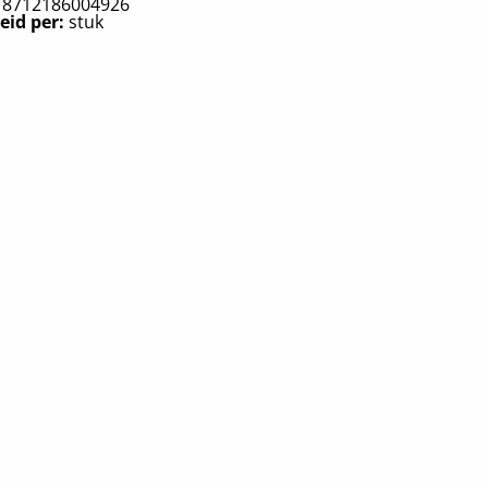
:
8712186004926
eid per:
stuk