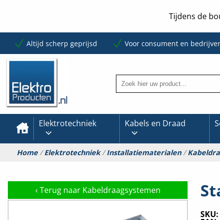
Tijdens de bo
Altijd scherp geprijsd
Voor consument en bedrijve
Elektrotechniek
Kabels en Draad
S
Home
/
Elektrotechniek
/
Installatiematerialen
/
Kabeldr
St
‹
Terug naar Kabeldraagsystemen
SKU