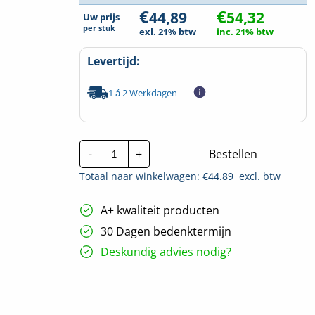
€
€
44,89
54,32
Uw prijs
per
stuk
exl. 21% btw
inc. 21% btw
Levertijd:
1 á 2 Werkdagen
Stago
-
+
Bestellen
Stijgstuk
KG281
Totaal naar winkelwagen: €
44.89
excl. btw
|
330mm
hoeveelheid
A+ kwaliteit producten
30 Dagen bedenktermijn
Deskundig advies nodig?