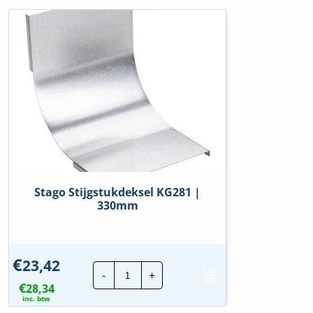
Stago Stijgstukdeksel KG281 |
330mm
€
23,42
Stago
-
+
Stijgstukdeksel
€
28,34
KG281
|
inc. btw
330mm