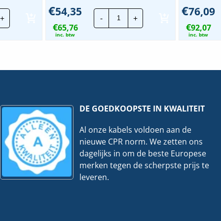
€
€
54,35
76,09
go
Stago
+
-
+
adgoot
Draadgoot
€
€
forma
65,76
Performa
92,07
TV
inc. btw
inc. btw
|
100mm
35x300mm
-
3
er
Meter
veelheid
hoeveelheid
DE GOEDKOOPSTE IN KWALITEIT
Al onze kabels voldoen aan de
nieuwe CPR norm. We zetten ons
dagelijks in om de beste Europese
merken tegen de scherpste prijs te
leveren.