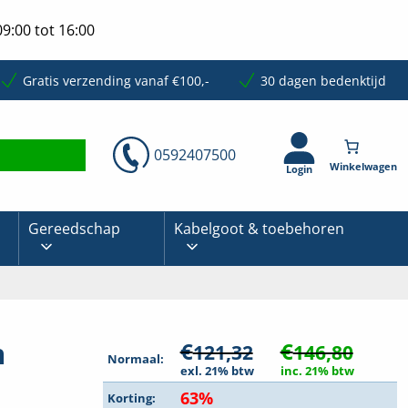
9:00 tot 16:00
Gratis verzending vanaf €100,-
30 dagen bedenktijd
0592407500
Login
Gereedschap
Kabelgoot & toebehoren
m
€
€
121,32
146,80
Normaal:
exl. 21% btw
inc. 21% btw
63%
Korting: