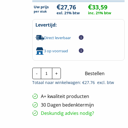
€
€
27,76
33,59
Uw prijs
per
stuk
exl. 21% btw
inc. 21% btw
Levertijd:
Direct leverbaar
3 op voorraad
Stago
-
+
Bestellen
Stijgstuk
KG281
Totaal naar winkelwagen: €
27.76
excl. btw
|
200mm
hoeveelheid
A+ kwaliteit producten
30 Dagen bedenktermijn
Deskundig advies nodig?