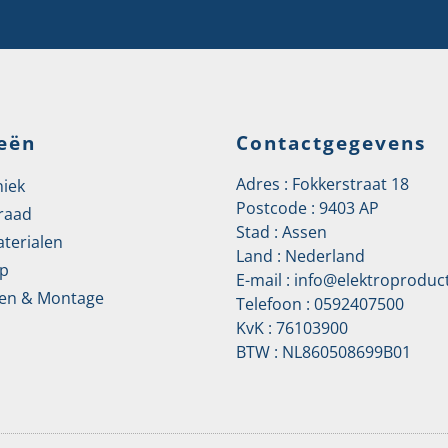
eën
Contactgegevens
Adres : Fokkerstraat 18
niek
Postcode : 9403 AP
raad
Stad : Assen
aterialen
Land : Nederland
p
E-mail :
info@elektroproduct
en & Montage
Telefoon :
0592407500
KvK : 76103900
BTW : NL860508699B01