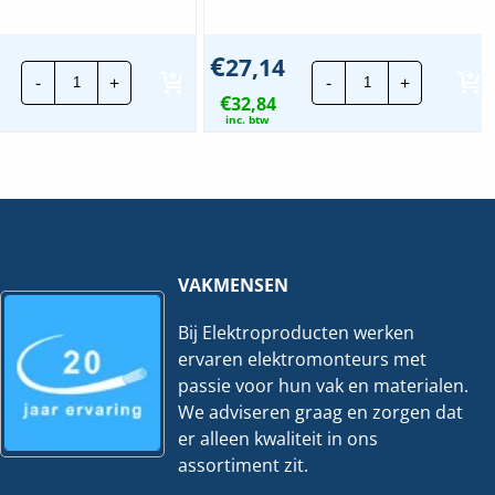
€
27,14
Stago
Stago
-
+
-
+
Draadgoot
Draadgoot
€
Performa
32,84
Performa
TV
EV
inc. btw
|
|
105x600mm
70x100mm
-
-
3
3
Meter
Meter
hoeveelheid
hoeveelheid
VAKMENSEN
Bij Elektroproducten werken
ervaren elektromonteurs met
passie voor hun vak en materialen.
We adviseren graag en zorgen dat
er alleen kwaliteit in ons
assortiment zit.