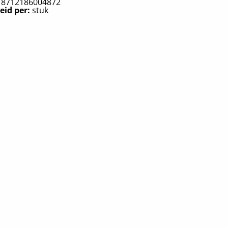
:
8712186004872
eid per:
stuk