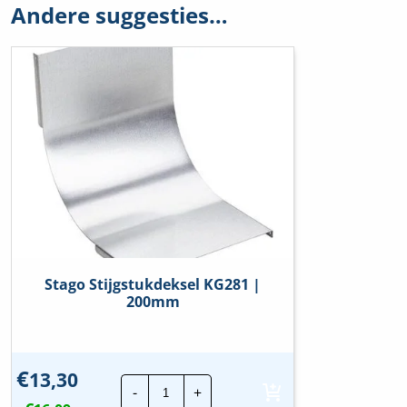
Andere suggesties…
Stago Stijgstukdeksel KG281 |
200mm
€
13,30
Stago
-
+
Stijgstukdeksel