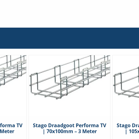
rforma TV
Stago Draadgoot Performa TV
Stago Dr
 Meter
| 70x100mm – 3 Meter
| 105