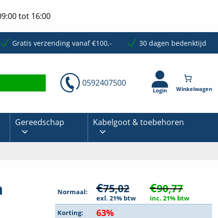
9:00 tot 16:00
Gratis verzending vanaf €100,-
30 dagen bedenktijd
0592407500
Login
Gereedschap
Kabelgoot & toebehoren
m
€
€
75,02
90,77
Normaal:
exl. 21% btw
inc. 21% btw
63%
Korting: