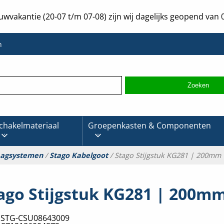
uwvakantie (20-07 t/m 07-08) zijn wij dagelijks geopend van 0
n
chakelmateriaal
Groepenkasten & Componenten
aagsystemen
/
Stago Kabelgoot
/ Stago Stijgstuk KG281 | 200mm
ago Stijgstuk KG281 | 200m
:
STG-CSU08643009