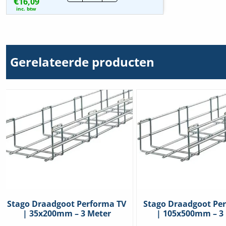
€
16,09
KG281
|
inc. btw
200mm
hoeveelheid
Gerelateerde producten
Stago Draadgoot Performa TV
Stago Draadgoot Pe
| 35x200mm – 3 Meter
| 105x500mm – 3