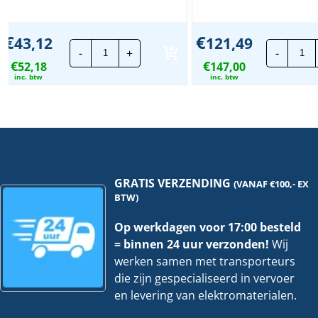
€
€
43,12
121,49
Stago
St
-
+
-
Draadgoot
Dr
€
€
52,18
Performa
147,00
Pe
TV
TV
inc. btw
inc. btw
|
|
35x200mm
10
-
-
3
3
Meter
Me
hoeveelheid
ho
GRATIS VERZENDING
(VANAF €100,- EX
BTW)
Op werkdagen voor 17:00 besteld
= binnen 24 uur verzonden!
Wij
werken samen met transporteurs
die zijn gespecialiseerd in vervoer
en levering van elektromaterialen.