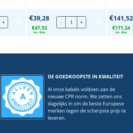
€
€
39,28
141,52
ago
Stago
+
-
+
aadgoot
Draadgoot
€
€
rforma
47,53
Performa
171,24
TV
inc. btw
inc. btw
|
5x500mm
70x100mm
-
3
ter
Meter
eveelheid
hoeveelheid
DE GOEDKOOPSTE IN KWALITEIT
Al onze kabels voldoen aan de
nieuwe CPR norm. We zetten ons
dagelijks in om de beste Europese
merken tegen de scherpste prijs te
leveren.