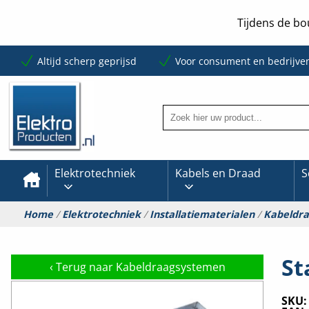
Tijdens de bo
Altijd scherp geprijsd
Voor consument en bedrijve
Elektrotechniek
Kabels en Draad
S
Home
/
Elektrotechniek
/
Installatiematerialen
/
Kabeldr
St
‹
Terug naar Kabeldraagsystemen
SKU