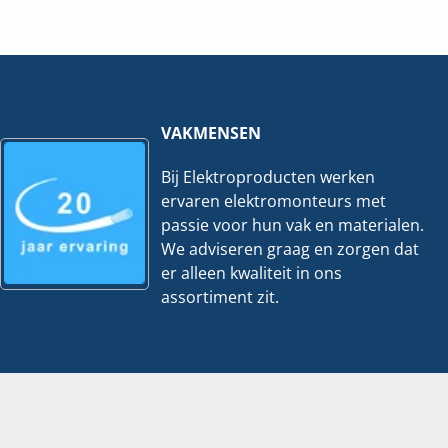
|
|
70x400mm
35x300mm
-
-
3
3
Meter
Meter
hoeveelheid
hoeveelheid
VAKMENSEN
Bij Elektroproducten werken
ervaren elektromonteurs met
passie voor hun vak en materialen.
We adviseren graag en zorgen dat
er alleen kwaliteit in ons
assortiment zit.