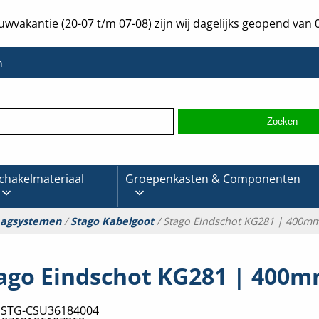
uwvakantie (20-07 t/m 07-08) zijn wij dagelijks geopend van 0
n
chakelmateriaal
Groepenkasten & Componenten
aagsystemen
/
Stago Kabelgoot
/ Stago Eindschot KG281 | 400m
ago Eindschot KG281 | 400
:
STG-CSU36184004