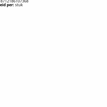
:
8712186107368
eid per:
stuk