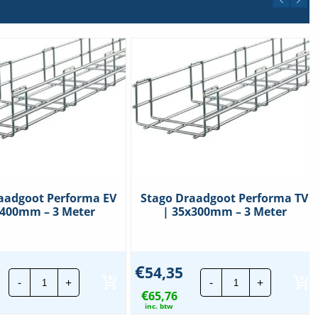
aadgoot Performa EV
Stago Draadgoot Performa TV
x400mm – 3 Meter
| 35x300mm – 3 Meter
€
54,35
Stago
Stago
-
+
-
+
Draadgoot
Draadgoot
€
Performa
65,76
Performa
EV
TV
inc. btw