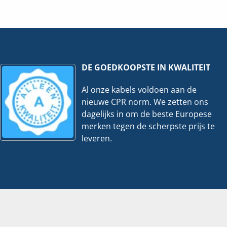
|
5x600mm
35x150mm
-
3
ter
Meter
eveelheid
hoeveelheid
DE GOEDKOOPSTE IN KWALITEIT
Al onze kabels voldoen aan de
nieuwe CPR norm. We zetten ons
dagelijks in om de beste Europese
merken tegen de scherpste prijs te
leveren.