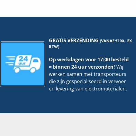
|
|
105x400mm
10
-
-
3
3
Meter
Me
hoeveelheid
ho
GRATIS VERZENDING
(VANAF €100,- EX
BTW)
Op werkdagen voor 17:00 besteld
= binnen 24 uur verzonden!
Wij
werken samen met transporteurs
die zijn gespecialiseerd in vervoer
en levering van elektromaterialen.