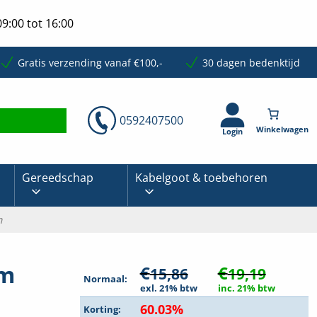
9:00 tot 16:00
Gratis verzending vanaf €100,-
30 dagen bedenktijd
0592407500
Login
Gereedschap
Kabelgoot & toebehoren
m
mm
€
€
15,86
19,19
Normaal:
exl. 21% btw
inc. 21% btw
60.03%
Korting: