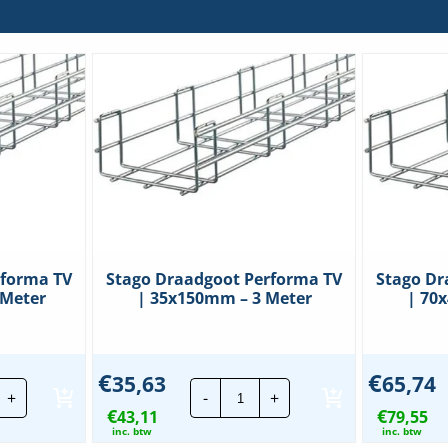
rforma TV
Stago Draadgoot Performa TV
Stago Dr
 Meter
| 35x150mm – 3 Meter
| 70
€
€
35,63
65,74
ago
Stago
+
-
+
aadgoot
Draadgoot
€
€
rforma
43,11
Performa
79,55
TV
inc. btw
inc. btw