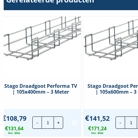
Stago Draadgoot Performa TV
Stago Draadgoot Pe
| 105x400mm – 3 Meter
| 105x600mm – 3
€
€
108,79
141,52
Stago
St
-
+
-
Draadgoot
Dr
€
€
131,64
Performa
171,24
Pe
TV
TV
inc. btw
inc. btw