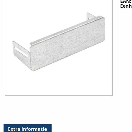
EAN
Eenh
Extra informatie