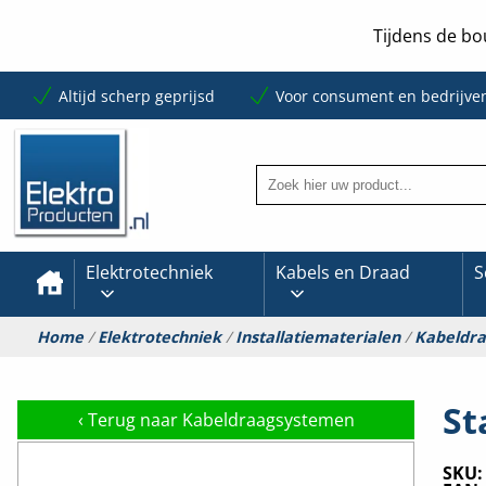
Tijdens de bo
Altijd scherp geprijsd
Voor consument en bedrijve
Elektrotechniek
Kabels en Draad
S
Home
/
Elektrotechniek
/
Installatiematerialen
/
Kabeldr
St
‹
Terug naar Kabeldraagsystemen
SKU