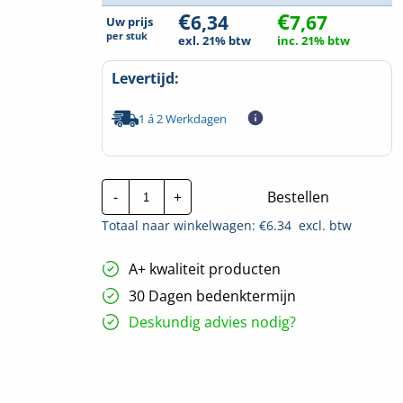
€
€
6,34
7,67
Uw prijs
per
stuk
exl. 21% btw
inc. 21% btw
Levertijd:
1 á 2 Werkdagen
Stago
-
+
Bestellen
Eindschot
KG281
Totaal naar winkelwagen: €
6.34
excl. btw
|
400mm
hoeveelheid
A+ kwaliteit producten
30 Dagen bedenktermijn
Deskundig advies nodig?