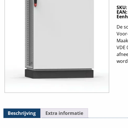
SKU
EAN
Eenh
De s
Voor-
Maak
VDE 0
afne
word
Beschrijving
Extra informatie