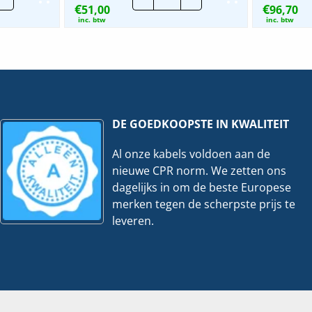
€
€
teverstelset
51,00
zelft.
96,70
schroef
inc. btw
inc. btw
|
veelheid
M6
|
250
stuks
hoeveelheid
DE GOEDKOOPSTE IN KWALITEIT
Al onze kabels voldoen aan de
nieuwe CPR norm. We zetten ons
dagelijks in om de beste Europese
merken tegen de scherpste prijs te
leveren.