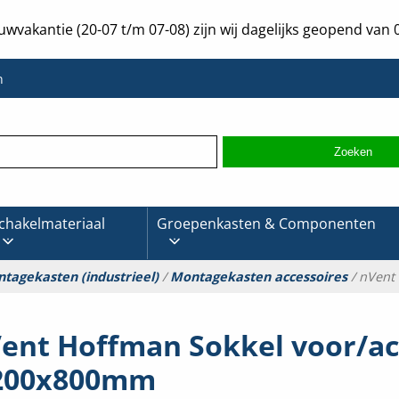
uwvakantie (20-07 t/m 07-08) zijn wij dagelijks geopend van 0
n
chakelmateriaal
Groepenkasten & Componenten
tagekasten (industrieel)
/
Montagekasten accessoires
/ nVent
ent Hoffman Sokkel voor/ac
200x800mm