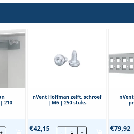
180
hoev
an
nVent Hoffman zelft. schroef
nVent
 | 210
| M6 | 250 stuks
pr
€
€
42,15
79,92
nt
nVent
+
-
+
fman
Hoffman