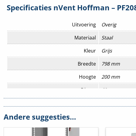
Specificaties nVent Hoffman – PF20
Uitvoering
Overig
Materiaal
Staal
Kleur
Grijs
Breedte
798 mm
Hoogte
200 mm
Diepte
63 mm
Geschikt voor be-/ontluchting
Nee
Andere suggesties…
Geschikt voor bouwbreedte kast
800 mm
Geschikt voor buitenopstelling
Nee