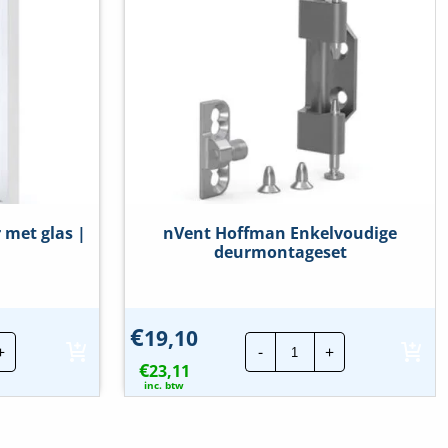
 met glas |
nVent Hoffman Enkelvoudige
deurmontageset
€
19,10
nt
nVent
+
-
+
fman
Hoffman
€
23,11
Enkelvoudige
r
deurmontageset
inc. btw
hoeveelheid