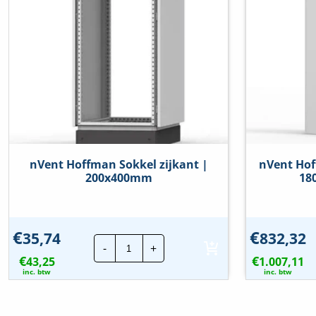
Geschikt voor kabelrangering
Nee
Food Contact Material
Nee
REACH
Nee
nVent Hoffman Sokkel zijkant |
nVent Ho
200x400mm
18
€
€
35,74
832,32
nVent
-
+
Hoffman
€
€
43,25
Sokkel
1.007,11
zijkant
inc. btw
inc. btw
|
200x400mm
hoeveelheid