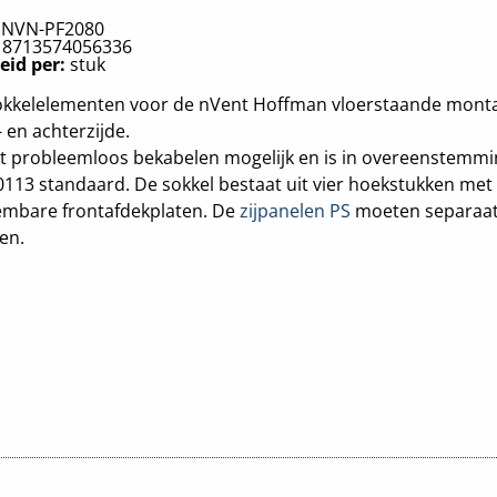
:
NVN-PF2080
:
8713574056336
eid per:
stuk
okkelelementen voor de nVent Hoffman vloerstaande mont
 en achterzijde.
t probleemloos bekabelen mogelijk en is in overeenstemm
113 standaard. De sokkel bestaat uit vier hoekstukken met
embare frontafdekplaten. De
zijpanelen PS
moeten separaat
en.