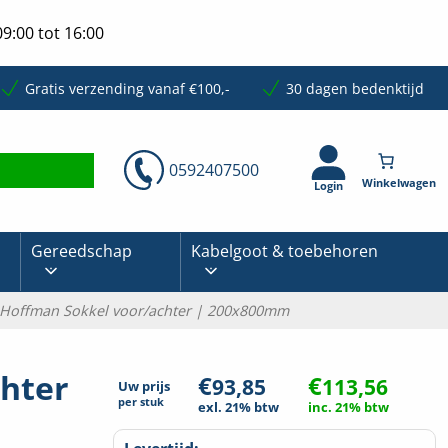
9:00 tot 16:00
Gratis verzending vanaf €100,-
30 dagen bedenktijd
0592407500
Login
Gereedschap
Kabelgoot & toebehoren
 Hoffman Sokkel voor/achter | 200x800mm
hter
€
€
93,85
113,56
Uw prijs
per
stuk
exl. 21% btw
inc. 21% btw