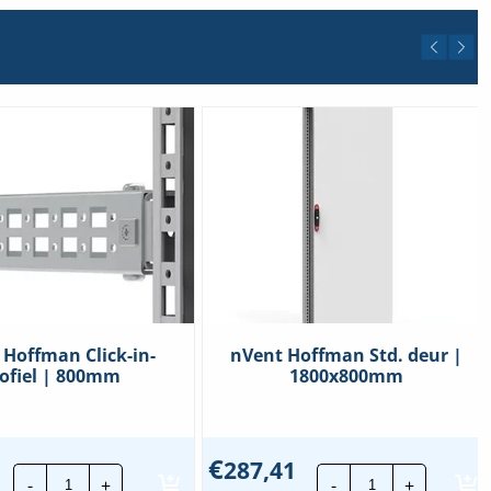
0x800mm
eelheid
 Hoffman Click-in-
nVent Hoffman Std. deur |
ofiel | 800mm
1800x800mm
€
287,41
nVent
nVent
-
+
-
+
Hoffman
Hoffman