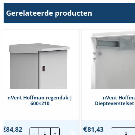
Gerelateerde producten
nVent Hoffman regendak |
nVent Hoffm
600×210
Diepteverstelset
€
€
84,82
81,43
nVent
nVe
-
+
-
Hoffman
Hof