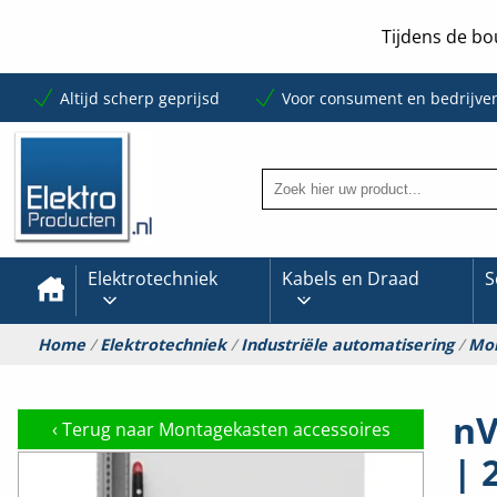
Tijdens de bo
Altijd scherp geprijsd
Voor consument en bedrijve
Elektrotechniek
Kabels en Draad
S
Home
/
Elektrotechniek
/
Industriële automatisering
/
Mon
nV
‹
Terug naar Montagekasten accessoires
| 