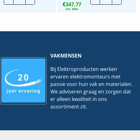
€
Click-
347,77
Std.
in-
deur
inc. btw
profiel
|
|
1800x800mm
800mm
hoeveelheid
hoeveelheid
VAKMENSEN
Bij Elektroproducten werken
ervaren elektromonteurs met
passie voor hun vak en materialen.
We adviseren graag en zorgen dat
er alleen kwaliteit in ons
assortiment zit.