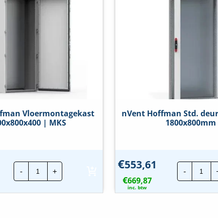
ffman Vloermontagekast
nVent Hoffman Std. deur
00x800x400 | MKS
1800x800mm
€
553,61
nVent
nVe
-
+
-
Hoffman
Hof
€
Vloermontagekast
669,87
Std.
1800x800x400
deu
inc. btw
|
met
MKS
glas
hoeveelheid
|