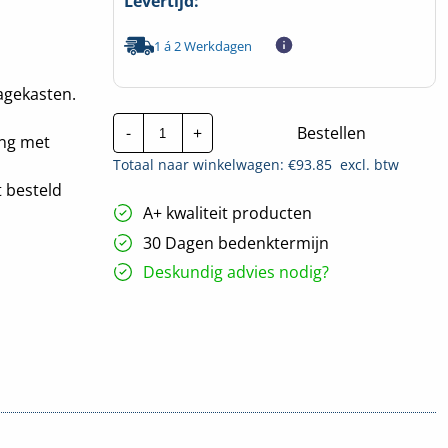
Levertijd:
1 á 2 Werkdagen
agekasten.
nVent
-
+
Bestellen
Hoffman
ing met
Sokkel
Totaal naar winkelwagen: €
93.85
excl. btw
voor/achter
|
 besteld
200x800mm
A+ kwaliteit producten
hoeveelheid
30 Dagen bedenktermijn
Deskundig advies nodig?