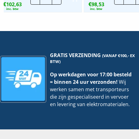
€
€
102,63
regendak
98,53
Diep
|
|
inc. btw
inc. btw
600x210
210
hoeveelheid
hoe
GRATIS VERZENDING
(VANAF €100,- EX
BTW)
Op werkdagen voor 17:00 besteld
= binnen 24 uur verzonden!
Wij
werken samen met transporteurs
die zijn gespecialiseerd in vervoer
en levering van elektromaterialen.