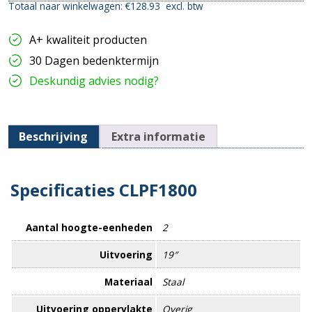
Totaal naar winkelwagen: €
128.93
excl. btw
profiel
|
1800mm
A+ kwaliteit producten
hoeveelheid
30 Dagen bedenktermijn
Deskundig advies nodig?
Beschrijving
Extra informatie
Specificaties CLPF1800
Aantal hoogte-eenheden
2
Uitvoering
19″
Materiaal
Staal
Uitvoering oppervlakte
Overig