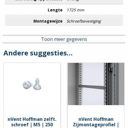
Lengte
1725 mm
Montagewijze
Schroefbevestiging
Profielhoogte draagrail
40 mm
Toon meer gegevens
Traploze bevestiging
Nee
Andere suggesties…
Food Contact Material
Nee
REACH
Nee
nVent Hoffman zelft.
nVent Hoffman
schroef | M5 | 250
Zijmontageprofiel |