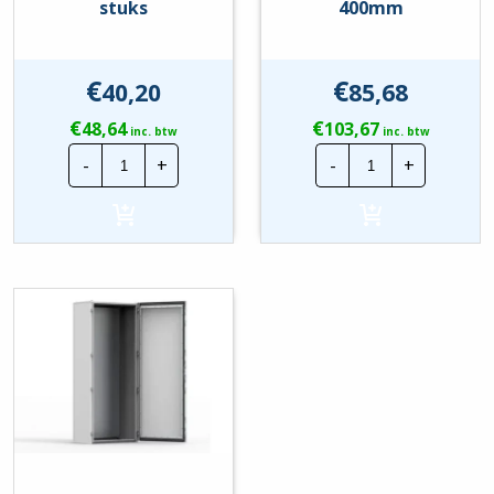
stuks
400mm
€
€
40,20
85,68
€
€
48,64
103,67
inc. btw
inc. btw
nVent
nVent
-
+
-
+
Hoffman
Hoffman
zelft.
Zijmontageprof
schroef
|
|
400mm
M5
hoeveelheid
|
250
stuks
hoeveelheid