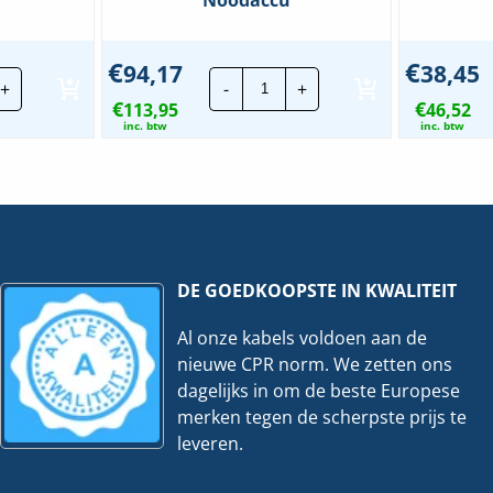
€
€
94,17
38,45
aadbare
Adurolight
+
-
+
neetlamp
LED
€
€
113,95
Dave
46,52
pact
2.0
inc. btw
inc. btw
|
0LM
20W
6000K
-
htmodi
120cm
veelheid
|
Incl.
Noodaccu
hoeveelheid
DE GOEDKOOPSTE IN KWALITEIT
Al onze kabels voldoen aan de
nieuwe CPR norm. We zetten ons
dagelijks in om de beste Europese
merken tegen de scherpste prijs te
leveren.