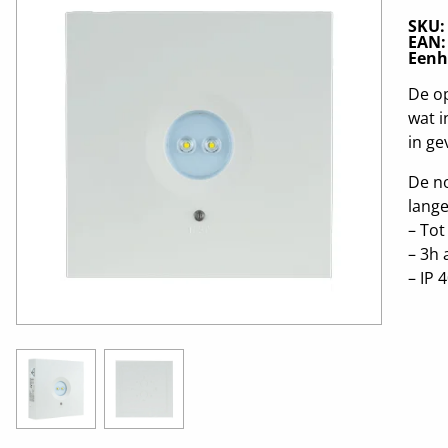
SKU
EAN
Eenh
De o
wat i
in ge
De no
lange
– Tot
– 3h 
– IP 