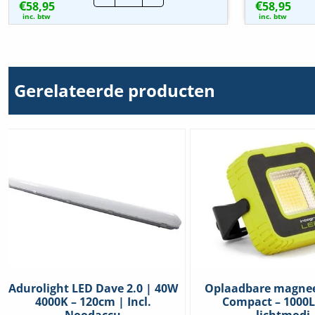
€
€
58,95
Nood
58,95
&
inc. btw
inc. btw
Exit
verlichting
|
LED
|
Wit
Gerelateerde producten
hoeveelheid
Adurolight LED Dave 2.0 | 40W
Oplaadbare magne
4000K – 120cm | Incl.
Compact – 1000L
Noodaccu
lichtmodi