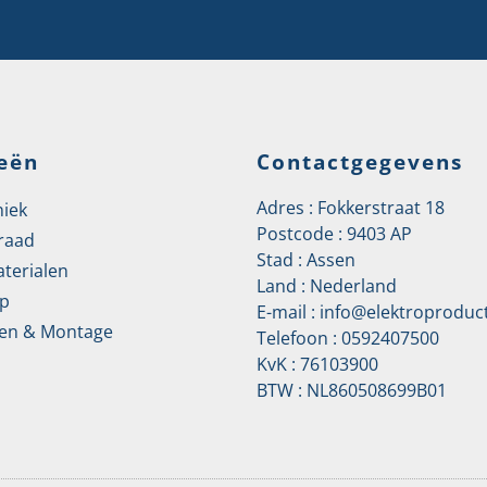
eën
Contactgegevens
Adres : Fokkerstraat 18
niek
Postcode : 9403 AP
raad
Stad : Assen
aterialen
Land : Nederland
p
E-mail :
info@elektroproduct
en & Montage
Telefoon :
0592407500
KvK : 76103900
BTW : NL860508699B01