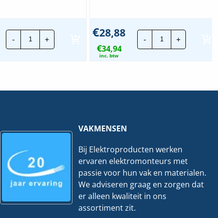
€
28,88
LED
Oplaadbare
-
+
-
+
Lamp
magneetlamp
€
bulkhead
34,94
|
PRO
Frosted
inc. btw
|
-
3/4/6000K
1000LM
-
-
IP66
2
-
lichtmodi
IK10
hoeveelheid
hoeveelheid
VAKMENSEN
Bij Elektroproducten werken
ervaren elektromonteurs met
passie voor hun vak en materialen.
We adviseren graag en zorgen dat
er alleen kwaliteit in ons
assortiment zit.