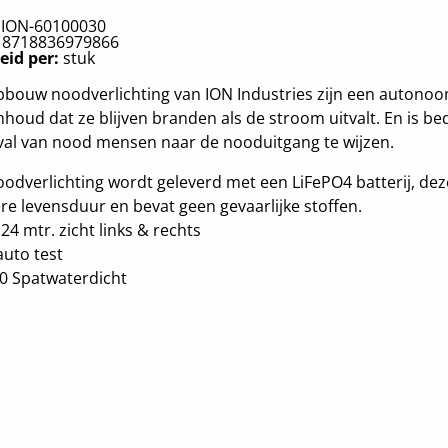
:
ION-60100030
:
8718836979866
eid per:
stuk
pbouw noodverlichting van ION Industries zijn een autono
nhoud dat ze blijven branden als de stroom uitvalt. En is b
val van nood mensen naar de nooduitgang te wijzen.
odverlichting wordt geleverd met een LiFePO4 batterij, dez
re levensduur en bevat geen gevaarlijke stoffen.
 24 mtr. zicht links & rechts
auto test
40 Spatwaterdicht