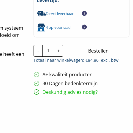
Levertijd:
Direct leverbaar
4 op voorraad
om systeem
edoeld om
ION
-
+
Bestellen
Industries
e heeft een
Noodverlichting
Totaal naar winkelwagen: €
84.86
excl. btw
opbouw
Vierkant
|
A+ kwaliteit producten
Wit
hoeveelheid
30 Dagen bedenktermijn
Deskundig advies nodig?