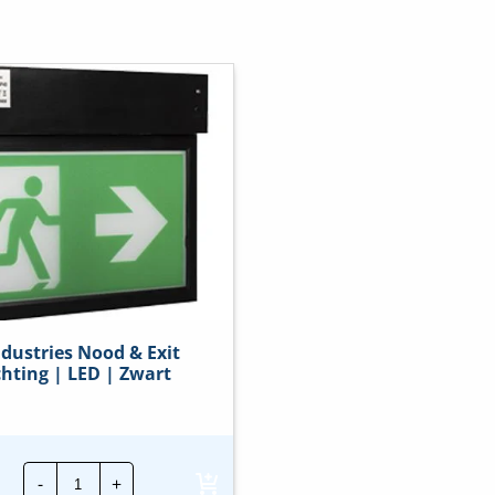
dustries Nood & Exit
chting | LED | Zwart
ION
-
+
Industries