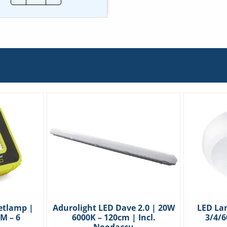
Nood
&
Exit
verlichting
|
LED
|
Zwart
hoeveelheid
etlamp |
Adurolight LED Dave 2.0 | 20W
LED La
M – 6
6000K – 120cm | Incl.
3/4/6
Noodaccu