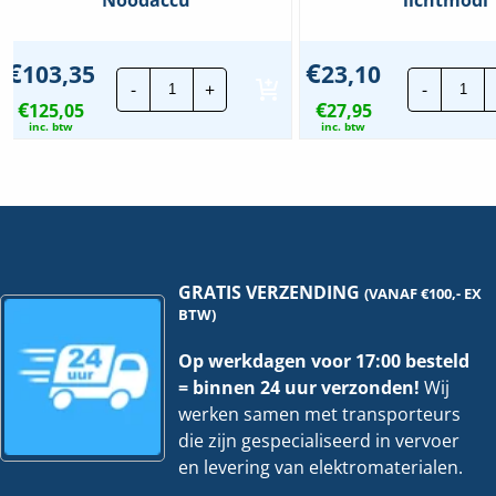
€
€
103,35
23,10
Adurolight
Opl
-
+
-
LED
mag
€
€
125,05
Dave
27,95
|
2.0
Com
inc. btw
inc. btw
|
-
40W
100
4000K
-
-
6
120cm
lic
|
hoe
Incl.
Noodaccu
hoeveelheid
GRATIS VERZENDING
(VANAF €100,- EX
BTW)
Op werkdagen voor 17:00 besteld
= binnen 24 uur verzonden!
Wij
werken samen met transporteurs
die zijn gespecialiseerd in vervoer
en levering van elektromaterialen.