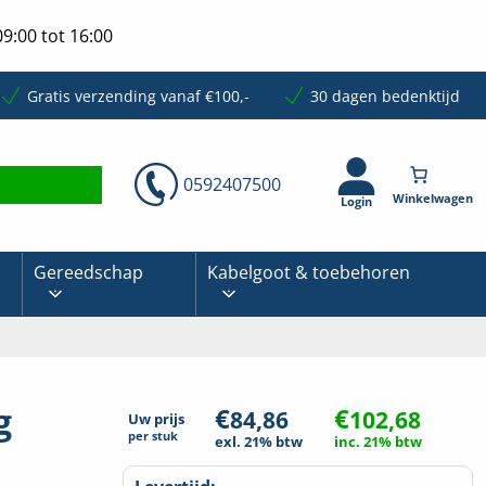
9:00 tot 16:00
Gratis verzending vanaf €100,-
30 dagen bedenktijd
0592407500
Login
Gereedschap
Kabelgoot & toebehoren
g
€
€
84,86
102,68
Uw prijs
per
stuk
exl. 21% btw
inc. 21% btw