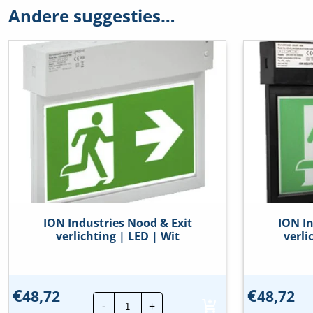
Andere suggesties…
ION Industries Nood & Exit
ION In
verlichting | LED | Wit
verli
€
€
48,72
48,72
ION
-
+
Industries