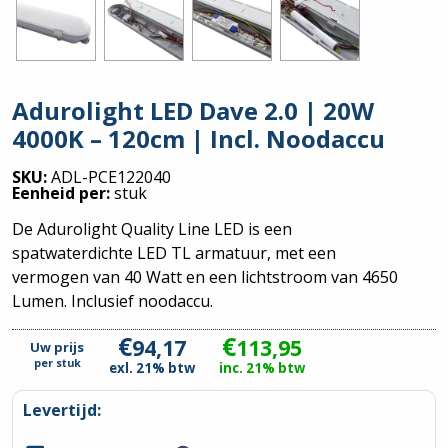
Adurolight LED Dave 2.0 | 20W
4000K – 120cm | Incl. Noodaccu
SKU:
ADL-PCE122040
Eenheid per:
stuk
De Adurolight Quality Line LED is een
spatwaterdichte LED TL armatuur, met een
vermogen van 40 Watt en een lichtstroom van 4650
Lumen. Inclusief noodaccu.
€
€
94,17
113,95
Uw prijs
per
stuk
exl. 21% btw
inc. 21% btw
Levertijd: