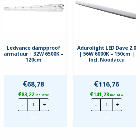
Garantie
5 jaar
binnen, buiten, entree / hal,
Toepassing
kantoor, magazijn / opslag,
overkapping, werkplaats
Bundelhoek
150 °
Ledvance dampproof
Adurolight LED Dave 2.0
Beschermingsgraad
IP67
armatuur | 32W 6500K –
| 56W 6000K – 150cm |
120cm
Incl. Noodaccu
Slagvastheid
IK10
Driver
ingebouwd
€
€
68,78
116,76
Spanning
230 Volt
€
€
83,22
141,28
inc. btw
inc. btw
Materiaal behuizing
pc (polycarbonaat)
Ledvance
Adurolight
-
+
-
+
dampproof
LED
armatuur
Dave
Materiaal optiek
pc (polycarbonaat)
|
2.0
32W
|
6500K
56W
-
6000K
120cm
-