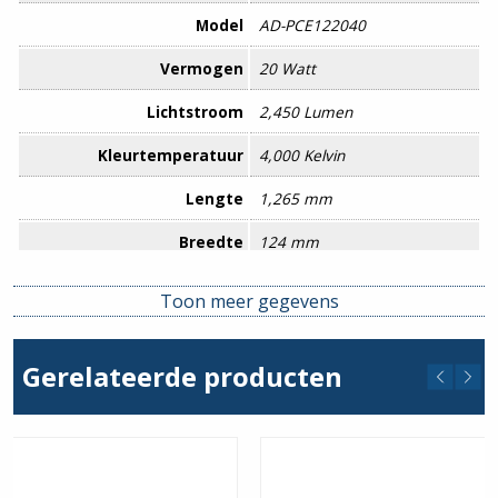
Model
AD-PCE122040
Vermogen
20 Watt
Lichtstroom
2,450 Lumen
Kleurtemperatuur
4,000 Kelvin
Lengte
1,265 mm
Breedte
124 mm
Diepte
90 mm
Toon meer gegevens
Kleurherkenningswaarde
>80
Gerelateerde producten
L70
50,000 uur
Energieklasse
E
Keurmerk
CE, ErP, ISO9001, RoHS