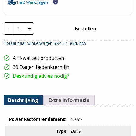
1 á 2 Werkdagen
Adurolight
-
+
Bestellen
LED
Dave
2.0
Totaal naar winkelwagen: €
94.17
excl. btw
|
20W
4000K
A+ kwaliteit producten
-
120cm
30 Dagen bedenktermijn
|
Incl.
Deskundig advies nodig?
Noodaccu
hoeveelheid
Beschrijving
Extra informatie
Power Factor (rendement)
>0,95
Type
Dave