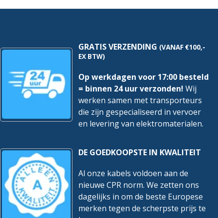
hoeveelheid
150cm
|
Incl.
Noodaccu
hoeveelheid
GRATIS VERZENDING
(VANAF €100,-
EX BTW)
Op werkdagen voor 17:00 besteld
= binnen 24 uur verzonden!
Wij
werken samen met transporteurs
die zijn gespecialiseerd in vervoer
en levering van elektromaterialen.
DE GOEDKOOPSTE IN KWALITEIT
Al onze kabels voldoen aan de
nieuwe CPR norm. We zetten ons
dagelijks in om de beste Europese
merken tegen de scherpste prijs te