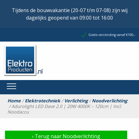
Tijdens de bouwvakantie (20-07 t/m 07-08) zijn wij
dagelijks geopend van 09:00 tot 16:00
Gratis verzending vanaf €100,-
Home
/
Elektrotechniek
/
Verlichting
/
Noodverlichting
/ Adurolight LED Dave 2.0 | 20W 4000K – 120cm | Incl.
Noodaccu
‹
Terug naar Noodverlichting