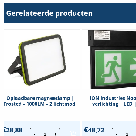
Gerelateerde producten
Oplaadbare magneetlamp |
ION Industries Noo
Frosted – 1000LM – 2 lichtmodi
verlichting | LED 
€
€
28,88
48,72
Oplaadbare
ION
-
+
-
magneetlamp
Indu