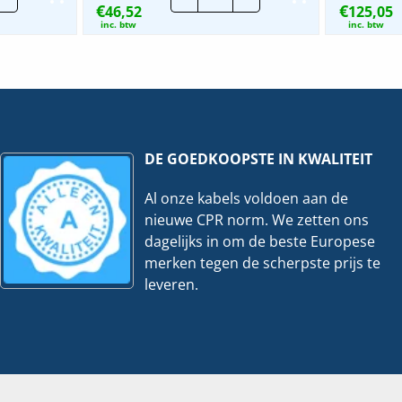
€
€
od
46,52
bulkhead
125,05
PRO
inc. btw
inc. btw
|
ichting
3/4/6000K
-
IP66
-
rt
IK10
veelheid
hoeveelheid
DE GOEDKOOPSTE IN KWALITEIT
Al onze kabels voldoen aan de
nieuwe CPR norm. We zetten ons
dagelijks in om de beste Europese
merken tegen de scherpste prijs te
leveren.