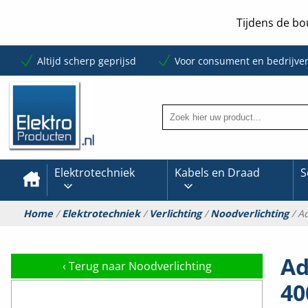
Tijdens de bo
Altijd scherp geprijsd
Voor consument en bedrijve
Elektrotechniek
Kabels en Draad
S
Home
/
Elektrotechniek
/
Verlichting
/
Noodverlichting
/ A
Ad
‹
Terug naar Noodverlichting
40