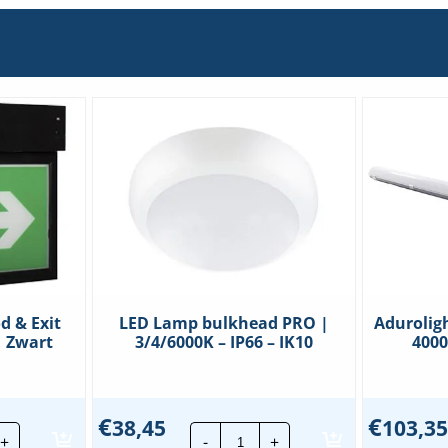
d & Exit
LED Lamp bulkhead PRO |
Adurolig
| Zwart
3/4/6000K – IP66 – IK10
4000
€
€
38,45
103,35
LED
+
-
+
stries
Lamp