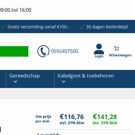
9:00 tot 16:00
Gratis verzending vanaf €100,-
30 dagen bedenktijd
0592407500
Login
Gereedschap
Kabelgoot & toebehoren
€
€
116,76
141,28
Uw prijs
per
stuk
exl. 21% btw
inc. 21% btw
u