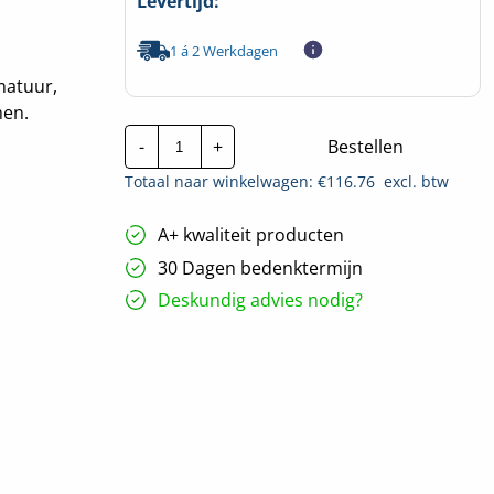
Levertijd:
1 á 2 Werkdagen
matuur,
men.
Adurolight
-
+
Bestellen
LED
Dave
Totaal naar winkelwagen: €
116.76
excl. btw
2.0
|
56W
A+ kwaliteit producten
4000K
-
30 Dagen bedenktermijn
150cm
|
Deskundig advies nodig?
Incl.
Noodaccu
hoeveelheid