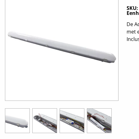
SKU
Eenh
De Ad
met 
Inclu