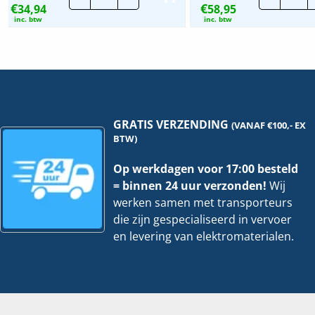
€
€
34,94
|
58,95
No
Frosted
&
inc. btw
inc. btw
-
Exit
1000LM
verl
-
|
2
LED
lichtmodi
|
hoeveelheid
Zwa
hoe
GRATIS VERZENDING
(VANAF €100,- EX
BTW)
Op werkdagen voor 17:00 besteld
= binnen 24 uur verzonden!
Wij
werken samen met transporteurs
die zijn gespecialiseerd in vervoer
en levering van elektromaterialen.