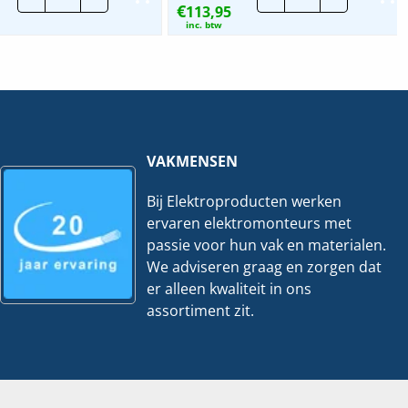
€
Dave
113,95
Dave
2.0
2.0
inc. btw
|
|
40W
20W
4000K
6000K
-
-
120cm
120cm
|
|
Incl.
Incl.
Noodaccu
Noodaccu
hoeveelheid
hoeveelheid
VAKMENSEN
Bij Elektroproducten werken
ervaren elektromonteurs met
passie voor hun vak en materialen.
We adviseren graag en zorgen dat
er alleen kwaliteit in ons
assortiment zit.