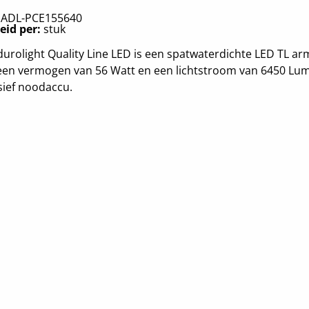
:
ADL-PCE155640
eid per:
stuk
urolight Quality Line LED is een spatwaterdichte LED TL ar
een vermogen van 56 Watt en een lichtstroom van 6450 Lu
sief noodaccu.