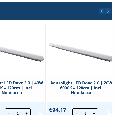
ht LED Dave 2.0 | 40W
Adurolight LED Dave 2.0 | 20W
K – 120cm | Incl.
6000K – 120cm | Incl.
Noodaccu
Noodaccu
€
94,17
Adurolight
Adurolight
-
+
-
+
LED
LED