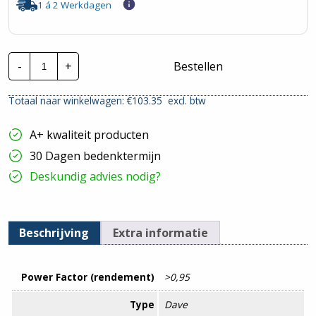
1 á 2 Werkdagen
Adurolight
-
+
Bestellen
LED
Dave
2.0
Totaal naar winkelwagen: €
103.35
excl. btw
|
40W
4000K
A+ kwaliteit producten
-
120cm
30 Dagen bedenktermijn
|
Incl.
Deskundig advies nodig?
Noodaccu
hoeveelheid
Beschrijving
Extra informatie
Power Factor (rendement)
>0,95
Type
Dave