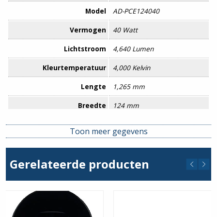
Model
AD-PCE124040
Vermogen
40 Watt
Lichtstroom
4,640 Lumen
Kleurtemperatuur
4,000 Kelvin
Lengte
1,265 mm
Breedte
124 mm
Diepte
90 mm
Toon meer gegevens
Kleurherkenningswaarde
>80
Gerelateerde producten
L70
50,000 uur
Energieklasse
E
Keurmerk
CE, ErP, ISO9001, RoHS