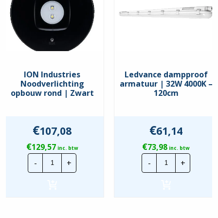
Garantie
5 jaar
binnen, buiten, entree / hal,
Toepassing
kantoor, magazijn / opslag,
overkapping, werkplaats
Bundelhoek
150 °
ION Industries
Ledvance dampproof
Beschermingsgraad
IP67
Noodverlichting
armatuur | 32W 4000K –
opbouw rond | Zwart
120cm
Slagvastheid
IK10
Driver
ingebouwd
€
€
107,08
61,14
Spanning
230 Volt
€
€
129,57
73,98
inc. btw
inc. btw
Materiaal behuizing
pc (polycarbonaat)
ION
Ledvance
-
+
-
+
Industries
dampproof
Noodverlichting
armatuur
Materiaal optiek
pc (polycarbonaat)
opbouw
|
rond
32W
|
4000K
Zwart
-
hoeveelheid
120cm