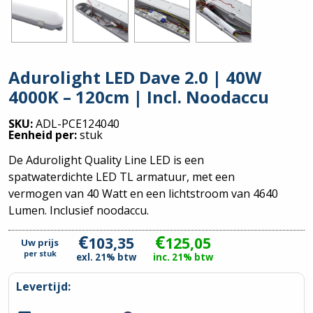
Adurolight LED Dave 2.0 | 40W
4000K – 120cm | Incl. Noodaccu
SKU:
ADL-PCE124040
Eenheid per:
stuk
De Adurolight Quality Line LED is een
spatwaterdichte LED TL armatuur, met een
vermogen van 40 Watt en een lichtstroom van 4640
Lumen. Inclusief noodaccu.
€
€
103,35
125,05
Uw prijs
per
stuk
exl. 21% btw
inc. 21% btw
Levertijd: