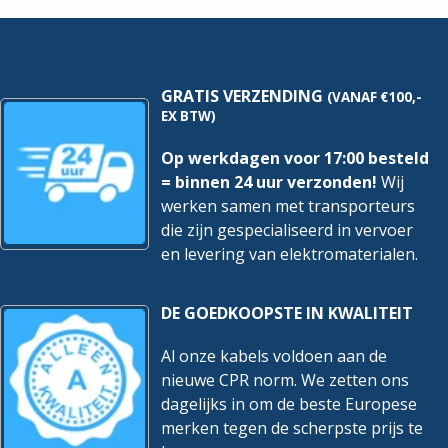
hoeveelheid
GRATIS VERZENDING
(VANAF €100,-
EX BTW)
Op werkdagen voor 17:00 besteld
= binnen 24 uur verzonden!
Wij
werken samen met transporteurs
die zijn gespecialiseerd in vervoer
en levering van elektromaterialen.
DE GOEDKOOPSTE IN KWALITEIT
Al onze kabels voldoen aan de
nieuwe CPR norm. We zetten ons
dagelijks in om de beste Europese
merken tegen de scherpste prijs te