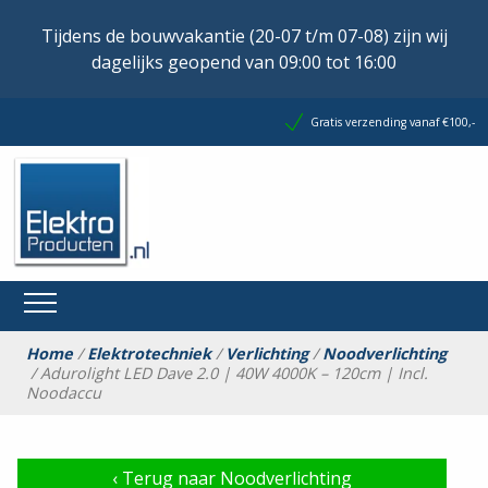
Tijdens de bouwvakantie (20-07 t/m 07-08) zijn wij
dagelijks geopend van 09:00 tot 16:00
Gratis verzending vanaf €100,-
Home
/
Elektrotechniek
/
Verlichting
/
Noodverlichting
/ Adurolight LED Dave 2.0 | 40W 4000K – 120cm | Incl.
Noodaccu
‹
Terug naar Noodverlichting