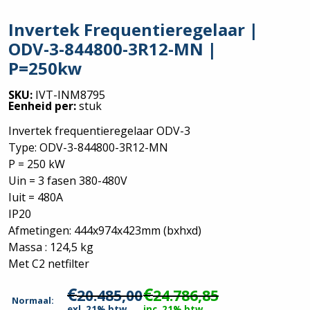
Invertek Frequentieregelaar |
ODV-3-844800-3R12-MN |
P=250kw
SKU:
IVT-INM8795
Eenheid per:
stuk
Invertek frequentieregelaar ODV-3
Type: ODV-3-844800-3R12-MN
P = 250 kW
Uin = 3 fasen 380-480V
Iuit = 480A
IP20
Afmetingen: 444x974x423mm (bxhxd)
Massa : 124,5 kg
Met C2 netfilter
€
€
20.485,00
24.786,85
Normaal:
exl. 21% btw
inc. 21% btw