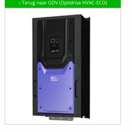
‹
Terug naar ODV (Optidrive HVAC-ECO)