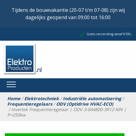
Tijdens de bouwvakantie (20-07 t/m 07-08) zijn wij
dagelijks geopend van 09:00 tot 16:00
Gratis verzending vanaf €100,-
Home
/
Elektrotechniek
/
Industriële automatisering
/
Frequentieregelaars
/
ODV (Optidrive HVAC-ECO)
/ Invertek Frequentieregelaar | ODV-3-844800-3R12-MN |
P=250kw