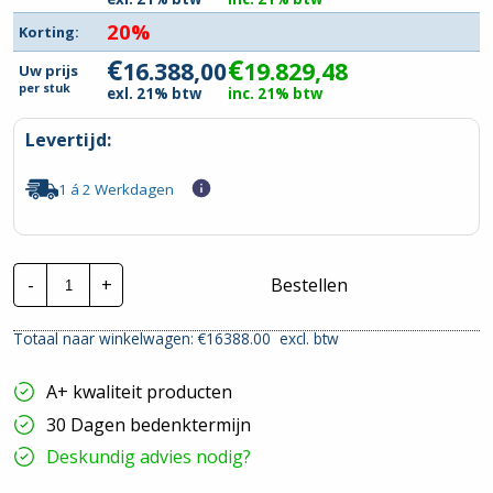
20%
Korting:
€
€
16.388,00
19.829,48
Uw prijs
per
stuk
exl. 21% btw
inc. 21% btw
Levertijd:
1 á 2 Werkdagen
Invertek
-
+
Bestellen
Frequentieregelaar
|
ODV-
Totaal naar winkelwagen: €
16388.00
excl. btw
3-
844800-
3R12-
A+ kwaliteit producten
MN
|
30 Dagen bedenktermijn
P=250kw
hoeveelheid
Deskundig advies nodig?