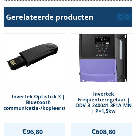
Stroom min. (A)
480
Gerelateerde producten
Stroom max. (A)
480
Comm. Interface
BACnet
,
Modbus RTU
Keurmerken
EAC
,
UKCA
,
UL
Beschermingsgraad
IP20
Invertek
Invertek Optistick 3 |
Frequentieregelaar |
Bluetooth
ODV-3-240041-3F1A-MN
communicatie-/kopieerstick
| P=1,5kw
€
€
96,80
608,80