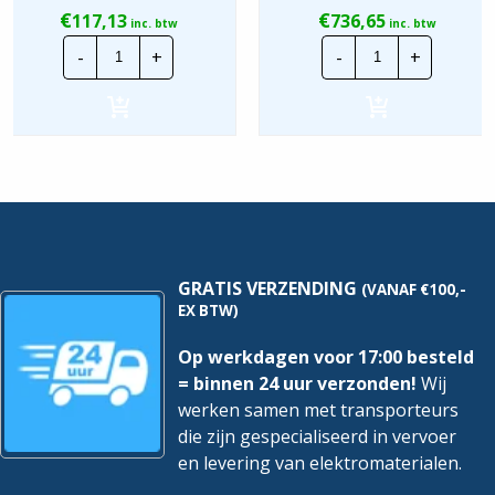
€
€
117,13
736,65
inc. btw
inc. btw
Invertek
Invertek
-
+
-
+
Optistick
Frequentiereg
3
|
|
ODV-
Bluetooth
3-
communicatie-/kopieerstick
240041-
hoeveelheid
3F1A-
MN
|
P=1,5kw
hoeveelheid
GRATIS VERZENDING
(VANAF €100,-
EX BTW)
Op werkdagen voor 17:00 besteld
= binnen 24 uur verzonden!
Wij
werken samen met transporteurs
die zijn gespecialiseerd in vervoer
en levering van elektromaterialen.