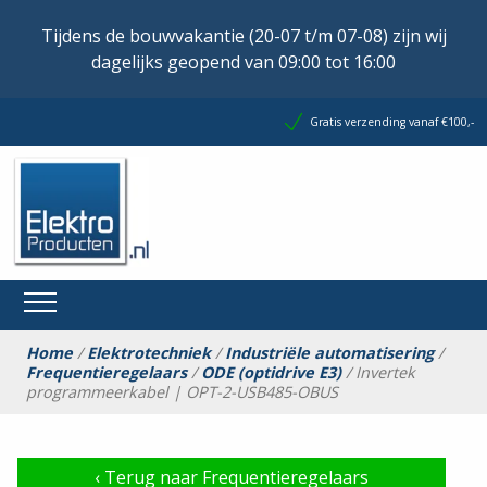
Tijdens de bouwvakantie (20-07 t/m 07-08) zijn wij
dagelijks geopend van 09:00 tot 16:00
Gratis verzending vanaf €100,-
Home
/
Elektrotechniek
/
Industriële automatisering
/
Frequentieregelaars
/
ODE (optidrive E3)
/ Invertek
programmeerkabel | OPT-2-USB485-OBUS
‹
Terug naar Frequentieregelaars