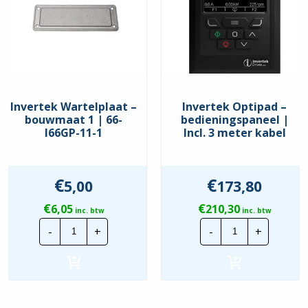
Invertek Wartelplaat –
Invertek Optipad –
bouwmaat 1 | 66-
bedieningspaneel |
I66GP-11-1
Incl. 3 meter kabel
€
€
5,00
173,80
€
€
6,05
210,30
inc. btw
inc. btw
Invertek
Invertek
-
+
-
+
Wartelplaat
Optipad
-
-
bouwmaat
bedieningspa
1
|
|
Incl.
66-
3
I66GP-
meter