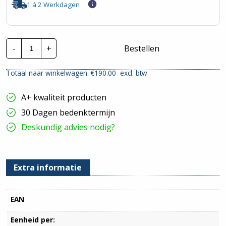
1 á 2 Werkdagen
Invertek
-
+
Bestellen
programmeerkabel
|
OPT-
Totaal naar winkelwagen: €
190.00
excl. btw
2-
USB485-
OBUS
A+ kwaliteit producten
hoeveelheid
30 Dagen bedenktermijn
Deskundig advies nodig?
Extra informatie
EAN
Eenheid per: