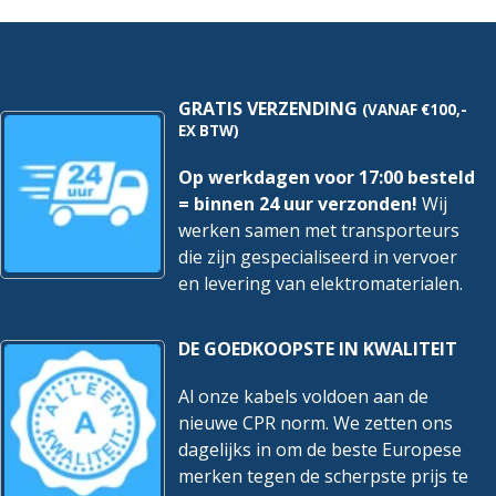
11-
kabel
1
hoeveelheid
hoeveelheid
GRATIS VERZENDING
(VANAF €100,-
EX BTW)
Op werkdagen voor 17:00 besteld
= binnen 24 uur verzonden!
Wij
werken samen met transporteurs
die zijn gespecialiseerd in vervoer
en levering van elektromaterialen.
DE GOEDKOOPSTE IN KWALITEIT
Al onze kabels voldoen aan de
nieuwe CPR norm. We zetten ons
dagelijks in om de beste Europese
merken tegen de scherpste prijs te