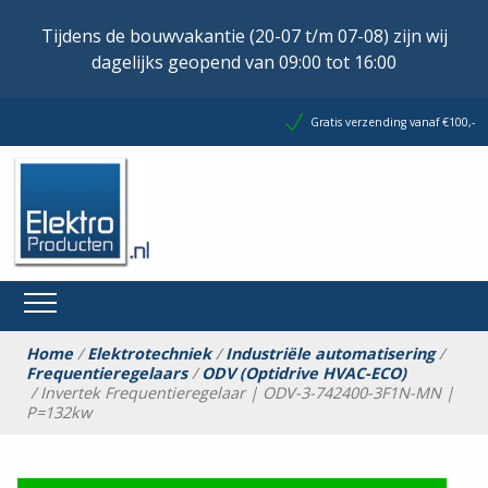
Tijdens de bouwvakantie (20-07 t/m 07-08) zijn wij
dagelijks geopend van 09:00 tot 16:00
Gratis verzending vanaf €100,-
Home
/
Elektrotechniek
/
Industriële automatisering
/
Frequentieregelaars
/
ODV (Optidrive HVAC-ECO)
/ Invertek Frequentieregelaar | ODV-3-742400-3F1N-MN |
P=132kw