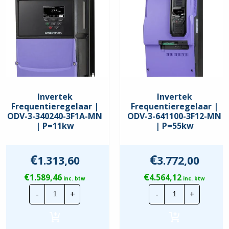
Comm. Interface
BACnet
,
Modbus RTU
Keurmerken
EAC
,
UKCA
,
UL
Beschermingsgraad
IP55
Invertek
Invertek
Frequentieregelaar |
Frequentieregelaar |
ODV-3-340240-3F1A-MN
ODV-3-641100-3F12-MN
| P=11kw
| P=55kw
€
€
1.313,60
3.772,00
€
€
1.589,46
4.564,12
inc. btw
inc. btw
Invertek
Invertek
-
+
-
+
Frequentieregelaar
Frequentiereg
|
|
ODV-
ODV-
3-
3-
340240-
641100-