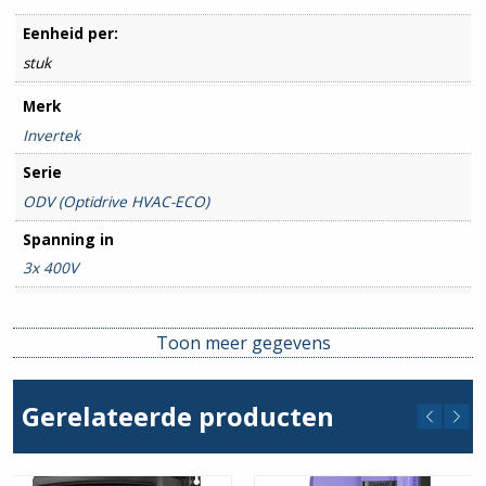
Eenheid per:
stuk
Merk
Invertek
Serie
ODV (Optidrive HVAC-ECO)
Spanning in
3x 400V
Spanning uit
3x 400V
Toon meer gegevens
Stroom min. (A)
240
Gerelateerde producten
Stroom max. (A)
240