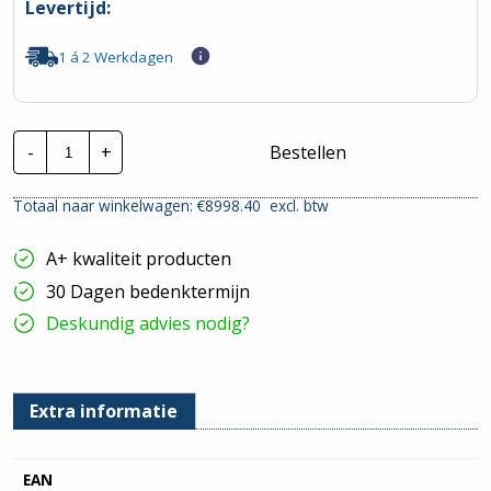
Levertijd:
1 á 2 Werkdagen
Invertek
-
+
Bestellen
Frequentieregelaar
|
ODV-
Totaal naar winkelwagen: €
8998.40
excl. btw
3-
742400-
3F1N-
A+ kwaliteit producten
MN
|
30 Dagen bedenktermijn
P=132kw
hoeveelheid
Deskundig advies nodig?
Extra informatie
EAN