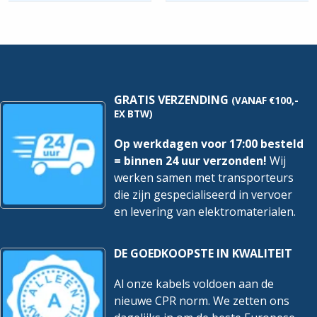
3F1A-
3F12-
MN
MN
|
|
P=11kw
P=55kw
hoeveelheid
hoeveelheid
GRATIS VERZENDING
(VANAF €100,-
EX BTW)
Op werkdagen voor 17:00 besteld
= binnen 24 uur verzonden!
Wij
werken samen met transporteurs
die zijn gespecialiseerd in vervoer
en levering van elektromaterialen.
DE GOEDKOOPSTE IN KWALITEIT
Al onze kabels voldoen aan de
nieuwe CPR norm. We zetten ons