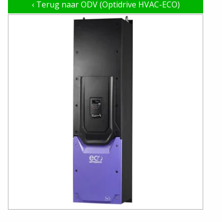
‹
Terug naar ODV (Optidrive HVAC-ECO)