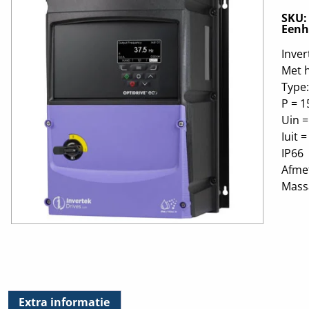
SKU
Eenh
Inver
Met 
Type
P = 
Uin =
Iuit 
IP66
Afme
Massa
Extra informatie