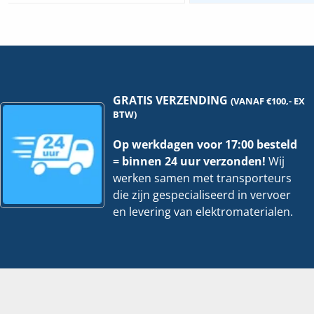
|
Bl
Incl.
co
3
|
meter
PC
kabel
Kit
hoeveelheid
ho
GRATIS VERZENDING
(VANAF €100,- EX
BTW)
Op werkdagen voor 17:00 besteld
= binnen 24 uur verzonden!
Wij
werken samen met transporteurs
die zijn gespecialiseerd in vervoer
en levering van elektromaterialen.