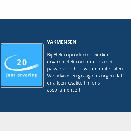
3-
3
220043-
|
1F12-
66-
MN
I66GP-
|
13-
P=0,75kw
1
hoeveelheid
hoeveelheid
VAKMENSEN
Bij Elektroproducten werken
ervaren elektromonteurs met
passie voor hun vak en materialen.
We adviseren graag en zorgen dat
er alleen kwaliteit in ons
assortiment zit.