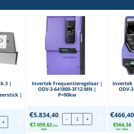
ck 3 |
Invertek Frequentieregelaar |
Invertek
ODV-3-641800-3F12-MN |
ODV-3
erstick |
P=90kw
€
€
5.834,40
466,40
Invertek
ertek
-
+
Frequentieregelaar
+
istick
€
€
7.059,62
|
564,34
inc.
ODV-
btw
inc. btw