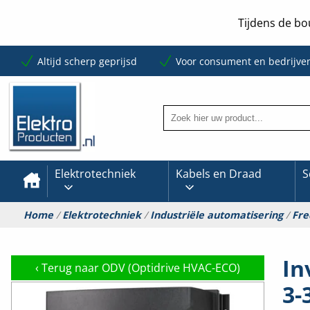
Tijdens de bo
Altijd scherp geprijsd
Voor consument en bedrijve
Elektrotechniek
Kabels en Draad
S
Home
/
Elektrotechniek
/
Industriële automatisering
/
Fre
In
‹
Terug naar ODV (Optidrive HVAC-ECO)
3-