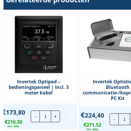
Beschermingsgraad
IP66
Invertek Optipad –
Invertek Optisti
bedieningspaneel | Incl. 3
Bluetooth
meter kabel
communicatie-/kopie
PC Kit
€
173,80
Invertek
€
224,40
Inv
-
+
Optipad
-
Opt
€
210,30
-
€
271,52
3
bedieningspaneel
inc. btw
|
inc. btw