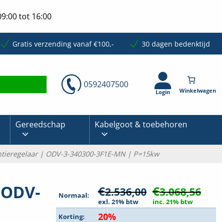
9:00 tot 16:00
Gratis verzending vanaf €100,-
30 dagen bedenktijd
0592407500
Login
Gereedschap
Kabelgoot & toebehoren
ntieregelaar | ODV-3-340300-3F1E-MN | P=15kw
 ODV-
€
€
2.536,00
3.068,56
Normaal:
exl. 21% btw
inc. 21% btw
20%
Korting: