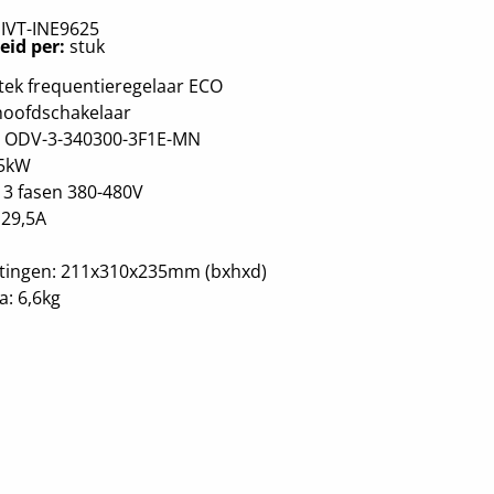
:
IVT-INE9625
eid per:
stuk
tek frequentieregelaar ECO
hoofdschakelaar
: ODV-3-340300-3F1E-MN
15kW
 3 fasen 380-480V
= 29,5A
tingen: 211x310x235mm (bxhxd)
: 6,6kg