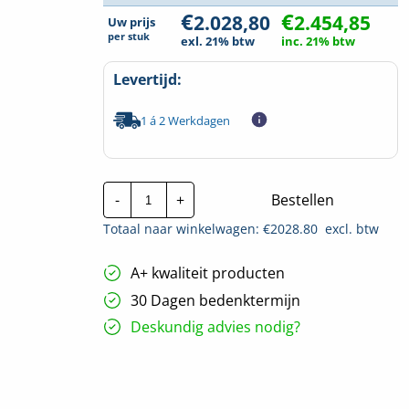
€
€
2.028,80
2.454,85
Uw prijs
per
stuk
exl. 21% btw
inc. 21% btw
Levertijd:
1 á 2 Werkdagen
Invertek
-
+
Bestellen
Frequentieregelaar
|
Totaal naar winkelwagen: €
2028.80
excl. btw
ODV-
3-
340300-
A+ kwaliteit producten
3F1E-
MN
30 Dagen bedenktermijn
|
P=15kw
Deskundig advies nodig?
hoeveelheid