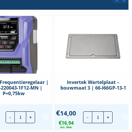
 Frequentieregelaar |
Invertek Wartelplaat –
-220043-1F12-MN |
bouwmaat 3 | 66-I66GP-13-1
P=0,75kw
€
14,00
Invertek
Invertek
-
+
-
+
Frequentieregelaar
Wartelplaat
€
|
16,94
-
ODV-
bouwmaat
inc. btw