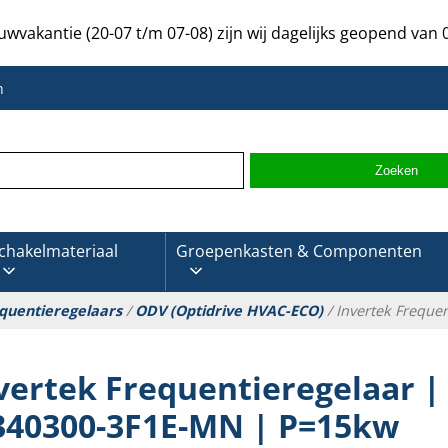
uwvakantie (20-07 t/m 07-08) zijn wij dagelijks geopend van 0
n
chakelmateriaal
Groepenkasten & Componenten
quentieregelaars
/
ODV (Optidrive HVAC-ECO)
/ Invertek Freque
vertek Frequentieregelaar |
340300-3F1E-MN | P=15kw