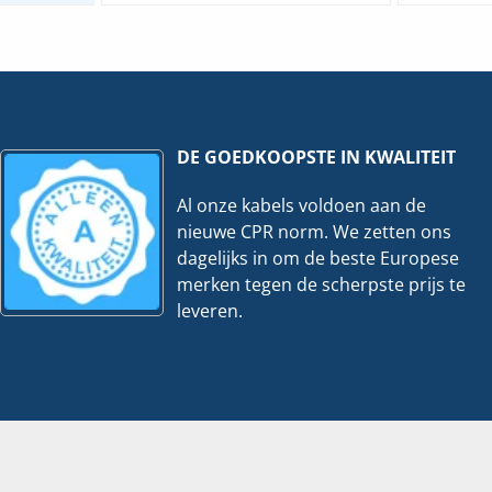
3-
uetooth
641800-
mmunicatie-/kopieerstick
3F12-
MN
|
P=90kw
eveelheid
hoeveelheid
DE GOEDKOOPSTE IN KWALITEIT
Al onze kabels voldoen aan de
nieuwe CPR norm. We zetten ons
dagelijks in om de beste Europese
merken tegen de scherpste prijs te
leveren.