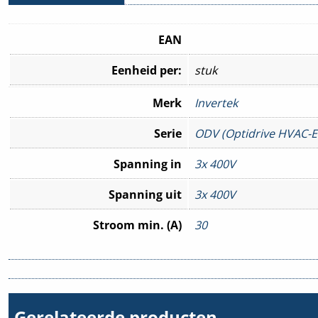
EAN
Eenheid per:
stuk
Merk
Invertek
Serie
ODV (Optidrive HVAC-
Spanning in
3x 400V
Spanning uit
3x 400V
Stroom min. (A)
30
Stroom max. (A)
30
Comm. Interface
BACnet
,
Modbus RTU
Gerelateerde producten
Keurmerken
EAC
,
UKCA
,
UL