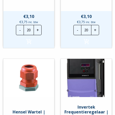
€
3,10
€
3,10
€
3,75
€
3,75
inc. btw
inc. btw
Hensel
Hensel
-
+
-
+
Wartel
Wartel
|
|
M20x1,5mm
M25x1,5mm
|
|
Oranje
Oranje
hoeveelheid
hoeveelheid
Invertek
Hensel Wartel |
Frequentieregelaar |