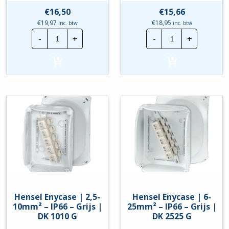
€
16,50
€
15,66
€
19,97
€
18,95
inc. btw
inc. btw
Hensel
Hensel
-
+
-
+
Enycase
Enycase
|
|
1,5-
1,5-
6mm²
6mm²
-
-
IP66
IP66
-
-
Zwart
Zwart
|
|
DK
KF0404B
0606
hoeveelheid
B
hoeveelheid
Hensel Enycase | 2,5-
Hensel Enycase | 6-
10mm² – IP66 – Grijs |
25mm² – IP66 – Grijs |
DK 1010 G
DK 2525 G