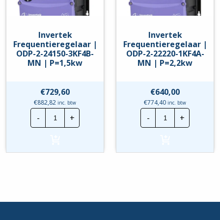
Invertek
Invertek
Frequentieregelaar |
Frequentieregelaar |
ODP-2-24150-3KF4B-
ODP-2-22220-1KF4A-
MN | P=1,5kw
MN | P=2,2kw
€
729,60
€
640,00
€
882,82
€
774,40
inc. btw
inc. btw
Invertek
Invertek
-
+
-
+
Frequentieregelaar
Frequentierege
|
|
ODP-
ODP-
2-
2-
24150-
22220-
3KF4B-
1KF4A-
MN
MN
|
|
P=1,5kw
P=2,2kw
hoeveelheid
hoeveelheid