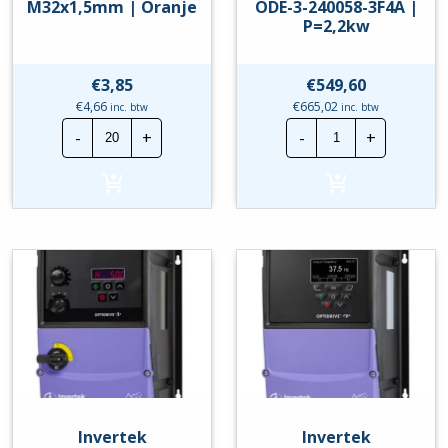
M32x1,5mm | Oranje
ODE-3-240058-3F4A |
P=2,2kw
€
3,85
€
549,60
€
4,66
€
665,02
inc. btw
inc. btw
Hensel
Invertek
-
+
-
+
Wartel
Frequentierege
|
|
M32x1,5mm
ODE-
|
3-
Oranje
240058-
hoeveelheid
3F4A
|
P=2,2kw
hoeveelheid
Invertek
Invertek