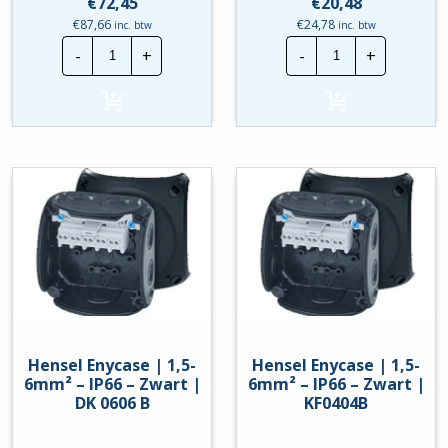
€
72,45
€
20,48
€
87,66
€
24,78
inc. btw
inc. btw
Hensel
Hensel
-
+
-
+
Enycase
Enycase
|
|
1,5-
1,5-
4mm²
6mm²
-
-
IP66
IP66
-
-
Oranje
Grijs
|
|
FK
DK
0404
0606
hoeveelheid
G
hoeveelheid
Hensel Enycase | 1,5-
Hensel Enycase | 1,5-
6mm² – IP66 – Zwart |
6mm² – IP66 – Zwart |
DK 0606 B
KF0404B