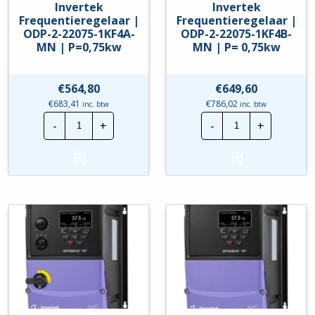
Invertek
Invertek
Frequentieregelaar |
Frequentieregelaar |
ODP-2-22075-1KF4A-
ODP-2-22075-1KF4B-
MN | P=0,75kw
MN | P= 0,75kw
€
564,80
€
649,60
€
683,41
€
786,02
inc. btw
inc. btw
Invertek
Invertek
-
+
-
+
Frequentieregelaar
Frequentierege
|
|
ODP-
ODP-
2-
2-
22075-
22075-
1KF4A-
1KF4B-
MN
MN
|
|
P=0,75kw
P=
hoeveelheid
0,75kw
hoeveelheid