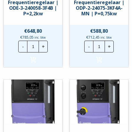
Frequentieregelaar |
Frequentieregelaar |
ODE-3-240058-3F4B |
ODP-2-24075-3KF4A-
P=2,2kw
MN | P=0,75kw
€
648,80
€
588,80
€
785,05
€
712,45
inc. btw
inc. btw
Invertek
Invertek
-
+
-
+
Frequentieregelaar
Frequentierege
|
|
ODE-
ODP-
3-
2-
240058-
24075-
3F4B
3KF4A-
|
MN
P=2,2kw
|
hoeveelheid
P=0,75kw
hoeveelheid