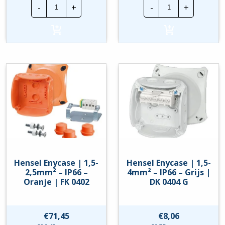
Hensel
Hensel
-
+
-
+
Enycase
Enycase
|
|
0,75-
0,75-
2,5mm²
2,5mm²
-
-
IP66
IP66
-
-
Grijs
Zwart
|
|
DK
DK
0202
0202
G
B
hoeveelheid
hoeveelheid
Hensel Enycase | 1,5-
Hensel Enycase | 1,5-
2,5mm² – IP66 –
4mm² – IP66 – Grijs |
Oranje | FK 0402
DK 0404 G
€
71,45
€
8,06