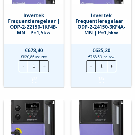
Invertek
Invertek
Frequentieregelaar |
Frequentieregelaar |
ODP-2-22150-1KF4B-
ODP-2-24150-3KF4A-
MN | P=1,5kw
MN | P=1,5kw
€
678,40
€
635,20
€
820,86
€
768,59
inc. btw
inc. btw
Invertek
Invertek
-
+
-
+
Frequentieregelaar
Frequentierege
|
|
ODP-
ODP-
2-
2-
22150-
24150-
1KF4B-
3KF4A-
MN
MN
|
|
P=1,5kw
P=1,5kw
hoeveelheid
hoeveelheid