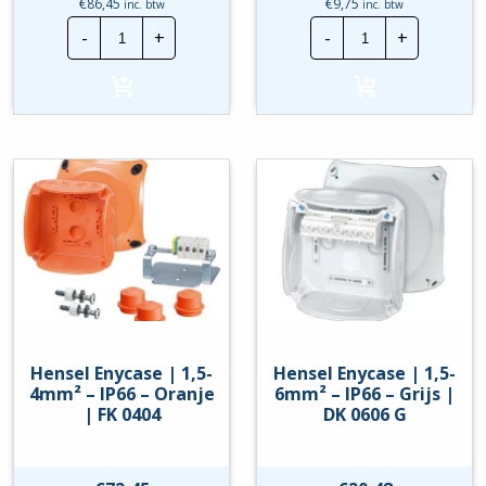
€
86,45
€
9,75
inc. btw
inc. btw
Hensel
Hensel
-
+
-
+
Enycase
Enycase
|
|
1,5-
1,5-
2,5mm²
4mm²
-
-
IP66
IP66
-
-
Oranje
Grijs
|
|
FK
DK
0402
0404
hoeveelheid
G
hoeveelheid
Hensel Enycase | 1,5-
Hensel Enycase | 1,5-
4mm² – IP66 – Oranje
6mm² – IP66 – Grijs |
| FK 0404
DK 0606 G