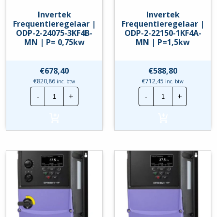
Invertek
Invertek
Frequentieregelaar |
Frequentieregelaar |
ODP-2-24075-3KF4B-
ODP-2-22150-1KF4A-
MN | P= 0,75kw
MN | P=1,5kw
€
678,40
€
588,80
€
820,86
€
712,45
inc. btw
inc. btw
Invertek
Invertek
-
+
-
+
Frequentieregelaar
Frequentierege
|
|
ODP-
ODP-
2-
2-
24075-
22150-
3KF4B-
1KF4A-
MN
MN
|
|
P=
P=1,5kw
0,75kw
hoeveelheid
hoeveelheid