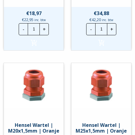
€
18,97
€
34,88
€
22,95
€
42,20
inc. btw
inc. btw
Hensel
Hensel
-
+
-
+
Enycase
Enycase
|
|
2,5-
6-
10mm²
25mm²
-
-
IP66
IP66
-
-
Grijs
Grijs
|
|
DK
DK
1010
2525
G
G
hoeveelheid
hoeveelheid
Hensel Wartel |
Hensel Wartel |
M20x1,5mm | Oranje
M25x1,5mm | Oranje