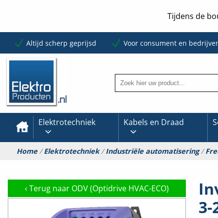
Tijdens de bo
Altijd scherp geprijsd
Voor consument en bedrijve
Elektrotechniek
Kabels en Draad
S
Home
/
Elektrotechniek
/
Industriële automatisering
/
Fre
In
‹
Terug naar ODV (Optidrive HVAC-ECO)
3-