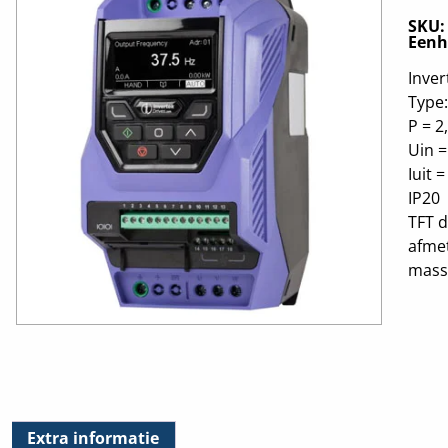
SKU
Eenh
Inver
Type
P = 2
Uin =
Iuit 
IP20
TFT d
afme
massa
Extra informatie