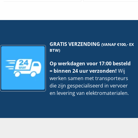
2
3-
|
22
66-
1F1
I66GP-
M
12-
|
1
P=
hoeveelheid
ho
GRATIS VERZENDING
(VANAF €100,- EX
BTW)
Op werkdagen voor 17:00 besteld
= binnen 24 uur verzonden!
Wij
werken samen met transporteurs
die zijn gespecialiseerd in vervoer
en levering van elektromaterialen.