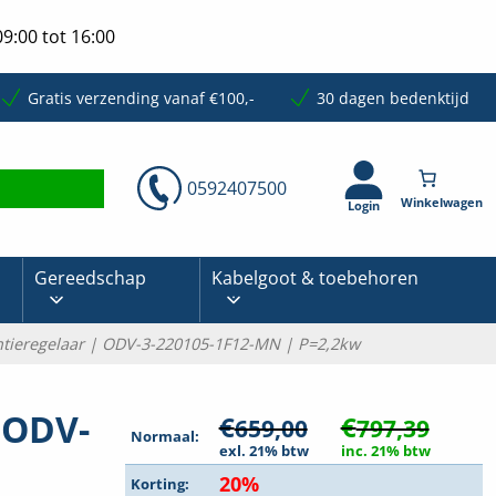
9:00 tot 16:00
Gratis verzending vanaf €100,-
30 dagen bedenktijd
0592407500
Login
Gereedschap
Kabelgoot & toebehoren
ntieregelaar | ODV-3-220105-1F12-MN | P=2,2kw
 ODV-
€
€
659,00
797,39
Normaal:
exl. 21% btw
inc. 21% btw
20%
Korting: