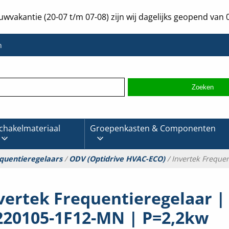
uwvakantie (20-07 t/m 07-08) zijn wij dagelijks geopend van 0
n
chakelmateriaal
Groepenkasten & Componenten
quentieregelaars
/
ODV (Optidrive HVAC-ECO)
/ Invertek Freque
vertek Frequentieregelaar |
220105-1F12-MN | P=2,2kw