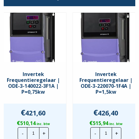
Stroom max. (A)
18
Comm. Interface
CANopen
,
Modbus RTU
Keurmerken
EAC
,
UKCA
,
UL
Beschermingsgraad
IP60
Invertek
Invertek
Frequentieregelaar |
Frequentieregelaar |
ODE-3-140022-3F1A |
ODE-3-220070-1F4A |
P=0,75kw
P=1,5kw
€
€
421,60
426,40
€
€
510,14
515,94
inc. btw
inc. btw
Invertek
Invertek
-
+
-
+
Frequentieregelaar
Frequentiereg