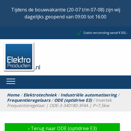
Tijdens de bouwvakantie (20-07 t/m 07-08) zijn wij
dagelijks geopend van 09:00 tot 16:00
Gratis verzending vanaf €100,-
Home
/
Elektrotechniek
/
Industriële automatisering
/
Frequentieregelaars
/
ODE (optidrive E3)
/ Invertek
Frequentieregelaar | ODE-3-340180-3F4A | P=7,5kw
‹
Terug naar ODE (optidrive E3)