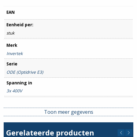
EAN
Eenheid per:
stuk
Merk
Invertek
Serie
ODE (Optidrive E3)
Spanning in
3x 400V
Spanning uit
3x 400V
Toon meer gegevens
Stroom min. (A)
18
Gerelateerde producten