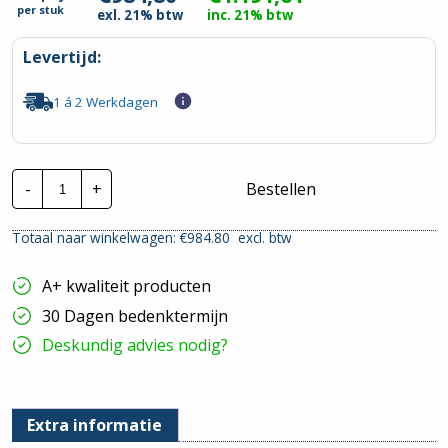
per
stuk
exl. 21% btw
inc. 21% btw
Levertijd:
1 á 2 Werkdagen
Invertek
-
+
Bestellen
Frequentieregelaar
|
ODE-
Totaal naar winkelwagen: €
984.80
excl. btw
3-
340180-
3F4A
A+ kwaliteit producten
|
P=7,5kw
30 Dagen bedenktermijn
hoeveelheid
Deskundig advies nodig?
Extra informatie