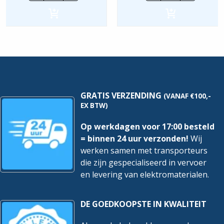
|
|
ODE-
ODE-
3-
3-
140022-
220070-
3F1A
1F4A
|
|
P=0,75kw
P=1,5kw
hoeveelheid
hoeveelheid
GRATIS VERZENDING
(VANAF €100,-
EX BTW)
Op werkdagen voor 17:00 besteld
= binnen 24 uur verzonden!
Wij
werken samen met transporteurs
die zijn gespecialiseerd in vervoer
en levering van elektromaterialen.
DE GOEDKOOPSTE IN KWALITEIT