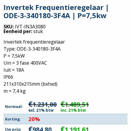
Invertek Frequentieregelaar |
ODE-3-340180-3F4A | P=7,5kw
SKU:
IVT-IN3A3080
Eenheid per:
stuk
Invertek frequentieregelaar
Type: ODE-3-340180-3F4A
P = 7,5kW
Uin = 3 fase 400VAC
Iuit = 18A
IP66
211x310x215mm (bxhxd)
m = 7,4 kg
€
€
1.231,00
1.489,51
Normaal:
exl. 21% btw
inc. 21% btw
20%
Korting:
€
€
984,80
1.191,61
Uw prijs