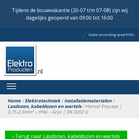
Tijdens de bouwvakantie (20-07 t/m 07-08) zijn wij
dagelijks geopend van 09:00 tot 16:00
Gratis verzending vanaf €100,-
Home
/
Elektrotechniek
/
Installatiematerialen
/
Lasdozen, kabeldozen en wartels
/ Hensel Enycase |
0,75-2,5mm² – IP66 – Grijs | DK 0202 G
‹
Terug naar Lasdozen, kabeldozen en wartels