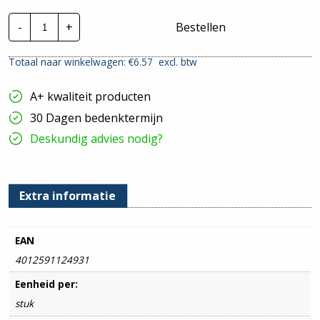
Hensel
-
+
Bestellen
Enycase
|
0,75-
Totaal naar winkelwagen: €
6.57
excl. btw
2,5mm²
-
IP66
A+ kwaliteit producten
-
Grijs
30 Dagen bedenktermijn
|
DK
Deskundig advies nodig?
0202
G
hoeveelheid
Extra informatie
EAN
4012591124931
Eenheid per:
stuk