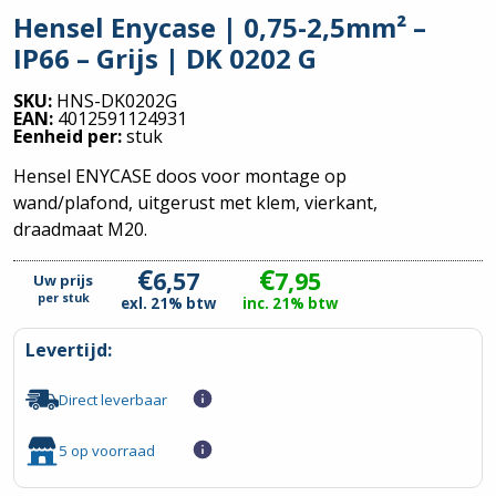
Hensel Enycase | 0,75-2,5mm² –
IP66 – Grijs | DK 0202 G
SKU:
HNS-DK0202G
EAN:
4012591124931
Eenheid per:
stuk
Hensel ENYCASE doos voor montage op
wand/plafond, uitgerust met klem, vierkant,
draadmaat M20.
€
€
6,57
7,95
Uw prijs
per
stuk
exl. 21% btw
inc. 21% btw
Levertijd:
Direct leverbaar
5 op voorraad