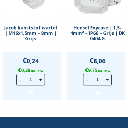
Jacob kunststof wartel
Hensel Enycase | 1,5-
| M16x1,5mm – 8mm |
4mm² – IP66 – Grijs | DK
Grijs
0404 G
€
€
0,24
8,06
€
€
0,29
9,75
inc. btw
inc. btw
Jacob
Hensel
-
+
-
+
kunststof
Enycase
wartel
|
|
1,5-
M16x1,5mm
4mm²
-
-
8mm
IP66
|
-
Grijs
Grijs
hoeveelheid
|
DK
0404