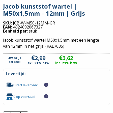
Jacob kunststof wartel |
M50x1,5mm – 12mm | Grijs
SKU:
JCB-W-M50-12MM-GR
EAN:
4024092067327
Eenheid per:
stuk
Jacob kunststof wartel M50x1,5mm met een lengte
van 12mm in het grijs. (RAL7035)
€
€
2,99
3,62
Uw prijs
per
stuk
exl. 21% btw
inc. 21% btw
Levertijd:
Direct leverbaar
9 op voorraad