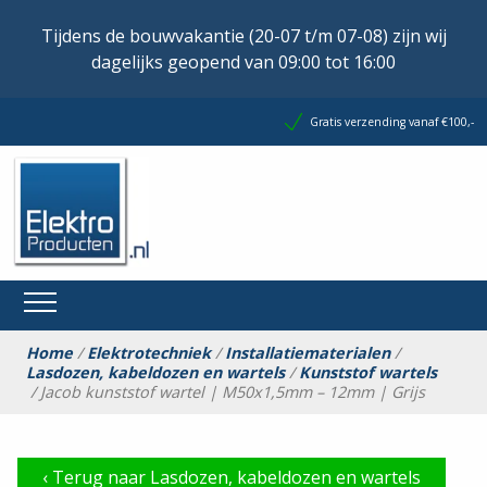
Tijdens de bouwvakantie (20-07 t/m 07-08) zijn wij
dagelijks geopend van 09:00 tot 16:00
Gratis verzending vanaf €100,-
Home
/
Elektrotechniek
/
Installatiematerialen
/
Lasdozen, kabeldozen en wartels
/
Kunststof wartels
/ Jacob kunststof wartel | M50x1,5mm – 12mm | Grijs
‹
Terug naar Lasdozen, kabeldozen en wartels