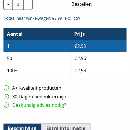
Jacob
-
+
Bestellen
kunststof
wartel
|
Totaal naar winkelwagen: €
2.99
excl. btw
M50x1,5mm
-
12mm
|
Aantal
Prijs
Grijs
hoeveelheid
1
€
2,99
50
€
2,96
100+
€
2,93
A+ kwaliteit producten
30 Dagen bedenktermijn
Deskundig advies nodig?
Beschrijving
Extra informatie