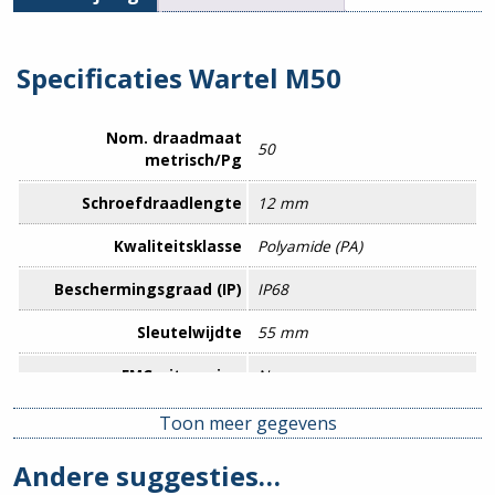
Specificaties Wartel M50
Nom. draadmaat
50
metrisch/Pg
Schroefdraadlengte
12 mm
Kwaliteitsklasse
Polyamide (PA)
Beschermingsgraad (IP)
IP68
Sleutelwijdte
55 mm
EMC-uitvoering
Nee
Deelbare koppeling/wartel
Nee
Toon meer gegevens
Drukcompenserend
Nee
Andere suggesties…