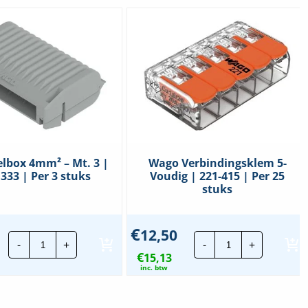
lbox 4mm² – Mt. 3 |
Wago Verbindingsklem 5-
333 | Per 3 stuks
Voudig | 221-415 | Per 25
stuks
€
12,50
Wago
Wago
-
+
-
+
Gelbox
Verbindingskl
€
4mm²
15,13
5-
-
Voudig
inc. btw
Mt.
|
3
221-
|
415