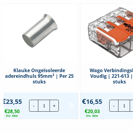
Met bedieningshendeltjes
Nee
Transparant
Ja
Food Contact Material
Nee
REACH
Nee
Klauke Ongeïsoleerde
Wago Verbindings
adereindhuls 95mm² | Per 25
Voudig | 221-613 |
stuks
stuks
€
€
23,55
16,55
Klauke
Wa
-
+
-
Ongeïsoleerde
Ver
€
€
28,50
adereindhuls
20,03
3-
95mm²
Vou
inc. btw
inc. btw
|
|
Per
221
25
613