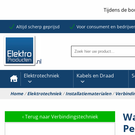
Tijdens de bo
Altijd scherp geprijsd
Voor consument en bedrijve
Elektrotechniek
Kabels en Draad
S
Home
/
Elektrotechniek
/
Installatiematerialen
/
Verbindi
Wa
‹
Terug naar Verbindingstechniek
Pe