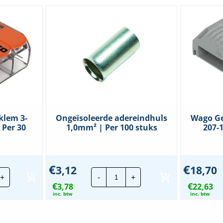
klem 3-
Ongeïsoleerde adereindhuls
Wago Ge
 Per 30
1,0mm² | Per 100 stuks
207-1
€
€
3,12
18,70
go
Ongeïsoleerde
+
-
+
bindingsklem
adereindhuls
€
€
3,78
1,0mm²
22,63
dig
|
inc. btw
inc. btw
Per
-
100
stuks