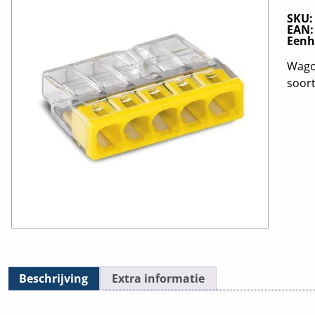
SKU
EAN
Eenh
Wago 
soor
Beschrijving
Extra informatie