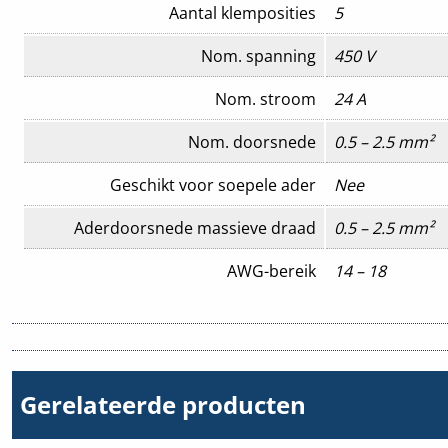
Aantal klemposities
5
Nom. spanning
450 V
Nom. stroom
24 A
Nom. doorsnede
0.5 – 2.5 mm²
Geschikt voor soepele ader
Nee
Aderdoorsnede massieve draad
0.5 – 2.5 mm²
AWG-bereik
14 – 18
Geschikt voor massieve ader
Ja
Geschikt voor meerdraads ader
Nee
Gerelateerde producten
Kabeldiameter
0.5 – 2.5 mm
Kleur
Kleurloos