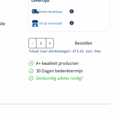
Levertijd:
Direct leverbaar
18 op voorraad
lle
Wago
-
+
Bestellen
lasklem
5-
Totaal naar winkelwagen: €
15.45
excl. btw
Voudig
|
2273-
A+ kwaliteit producten
205
|
30 Dagen bedenktermijn
Per
100
Deskundig advies nodig?
stuks
hoeveelheid