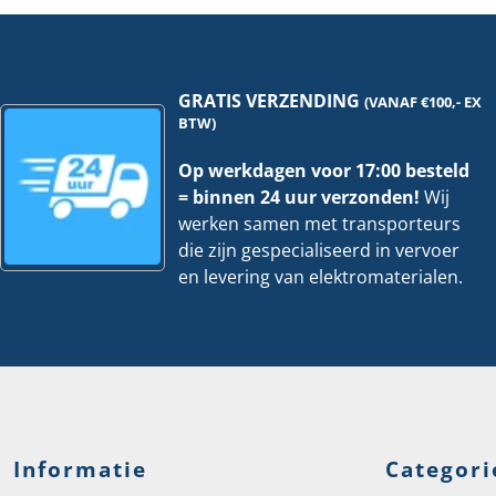
stuks
|
hoeveelheid
Per
30
stu
hoe
GRATIS VERZENDING
(VANAF €100,- EX
BTW)
Op werkdagen voor 17:00 besteld
= binnen 24 uur verzonden!
Wij
werken samen met transporteurs
die zijn gespecialiseerd in vervoer
en levering van elektromaterialen.
Informatie
Categori