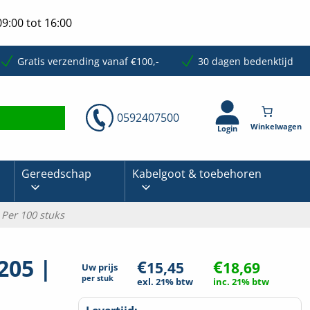
9:00 tot 16:00
Gratis verzending vanaf €100,-
30 dagen bedenktijd
0592407500
Login
Gereedschap
Kabelgoot & toebehoren
 Per 100 stuks
205 |
€
€
15,45
18,69
Uw prijs
per
stuk
exl. 21% btw
inc. 21% btw