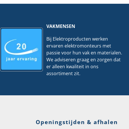
207-
|
1333
Per
|
25
Per
stuks
3
hoeveelheid
stuks
VAKMENSEN
hoeveelheid
Bij Elektroproducten werken
ervaren elektromonteurs met
passie voor hun vak en materialen.
We adviseren graag en zorgen dat
er alleen kwaliteit in ons
assortiment zit.
Openingstijden & afhalen