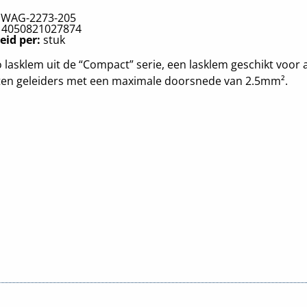
:
WAG-2273-205
:
4050821027874
eid per:
stuk
lasklem uit de “Compact” serie, een lasklem geschikt voor a
ten geleiders met een maximale doorsnede van 2.5mm².