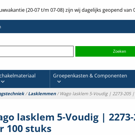
uwvakantie (20-07 t/m 07-08) zijn wij dagelijks geopend van 0
n
chakelmateriaal
Groepenkasten & Componenten
ngstechniek
/
Lasklemmen
/ Wago lasklem 5-Voudig | 2273-205 |
go lasklem 5-Voudig | 2273-
r 100 stuks