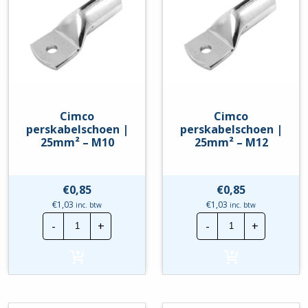
Cimco
Cimco
perskabelschoen |
perskabelschoen |
25mm² – M10
25mm² – M12
€
0,85
€
0,85
€
1,03
€
1,03
inc. btw
inc. btw
Cimco
Cimco
-
+
-
+
perskabelschoen
perskabelscho
|
|
25mm²
25mm²
-
-
M10
M12
hoeveelheid
hoeveelheid