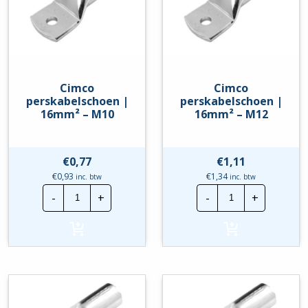
Cimco
Cimco
perskabelschoen |
perskabelschoen |
16mm² – M10
16mm² – M12
€
0,77
€
1,11
€
0,93
€
1,34
inc. btw
inc. btw
Cimco
Cimco
-
+
-
+
perskabelschoen
perskabelscho
|
|
16mm²
16mm²
-
-
M10
M12
hoeveelheid
hoeveelheid