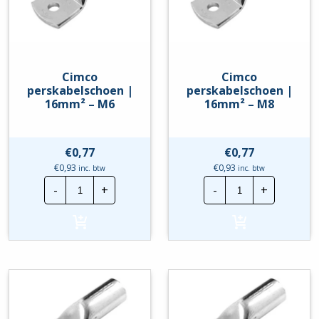
Cimco
Cimco
perskabelschoen |
perskabelschoen |
16mm² – M6
16mm² – M8
€
0,77
€
0,77
€
0,93
€
0,93
inc. btw
inc. btw
Cimco
Cimco
-
+
-
+
perskabelschoen
perskabelscho
|
|
16mm²
16mm²
-
-
M6
M8
hoeveelheid
hoeveelheid