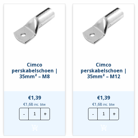
Cimco
Cimco
perskabelschoen |
perskabelschoen |
35mm² – M8
35mm² – M12
€
1,39
€
1,39
€
1,68
€
1,68
inc. btw
inc. btw
Cimco
Cimco
-
+
-
+
perskabelschoen
perskabelscho
|
|
35mm²
35mm²
-
-
M8
M12