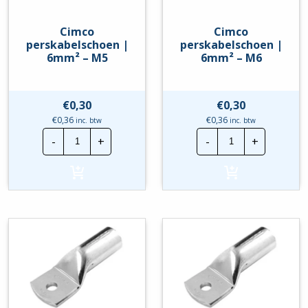
Cimco
Cimco
perskabelschoen |
perskabelschoen |
6mm² – M5
6mm² – M6
€
0,30
€
0,30
€
0,36
€
0,36
inc. btw
inc. btw
Cimco
Cimco
-
+
-
+
perskabelschoen
perskabelscho
|
|
6mm²
6mm²
-
-
M5
M6
hoeveelheid
hoeveelheid