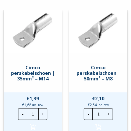
hoeveelheid
hoeveelheid
Cimco
Cimco
perskabelschoen |
perskabelschoen |
35mm² – M14
50mm² – M8
€
1,39
€
2,10
€
1,68
€
2,54
inc. btw
inc. btw
Cimco
Cimco
-
+
-
+
perskabelschoen
perskabelscho
|
|
35mm²
50mm²
-
-