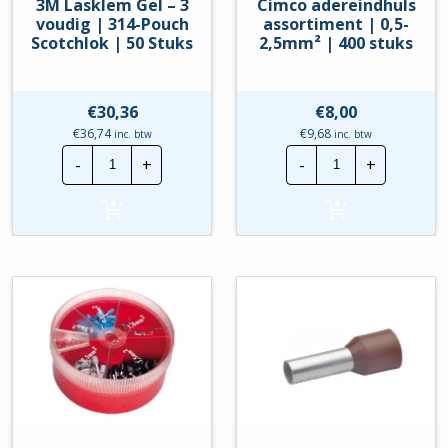
3M Lasklem Gel – 3
Cimco adereindhuls
voudig | 314-Pouch
assortiment | 0,5-
Scotchlok | 50 Stuks
2,5mm² | 400 stuks
€
30,36
€
8,00
€
36,74
€
9,68
inc. btw
inc. btw
3M
Cimco
-
+
-
+
Lasklem
adereindhuls
Gel
assortiment
-
|
3
0,5-
voudig
2,5mm²
|
|
314-
400
Pouch
stuks
Scotchlok
hoeveelheid
|
50
Stuks
hoeveelheid