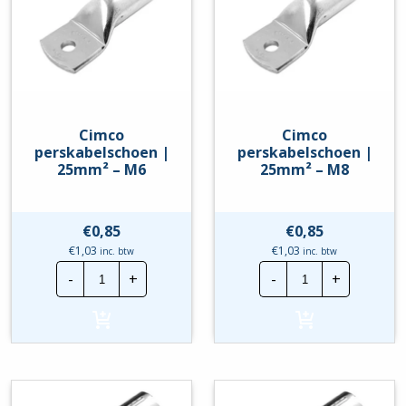
Cimco
Cimco
perskabelschoen |
perskabelschoen |
25mm² – M6
25mm² – M8
€
0,85
€
0,85
€
1,03
€
1,03
inc. btw
inc. btw
Cimco
Cimco
-
+
-
+
perskabelschoen
perskabelscho
|
|
25mm²
25mm²
-
-
M6
M8
hoeveelheid
hoeveelheid