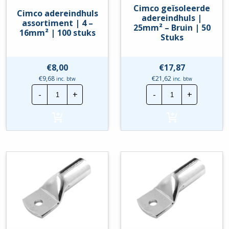
Cimco geïsoleerde
Cimco adereindhuls
adereindhuls |
assortiment | 4 –
25mm² – Bruin | 50
16mm² | 100 stuks
Stuks
€
8,00
€
17,87
€
9,68
€
21,62
inc. btw
inc. btw
Cimco
Cimco
-
+
-
+
adereindhuls
geïsoleerde
assortiment
adereindhuls
|
|
4
25mm²
-
-
16mm²
Bruin
|
|
100
50
stuks
Stuks
hoeveelheid
hoeveelheid