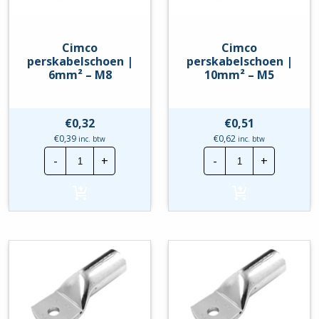
Cimco
Cimco
perskabelschoen |
perskabelschoen |
6mm² – M8
10mm² – M5
€
0,32
€
0,51
€
0,39
€
0,62
inc. btw
inc. btw
Cimco
Cimco
-
+
-
+
perskabelschoen
perskabelscho
|
|
6mm²
10mm²
-
-
M8
M5
hoeveelheid
hoeveelheid