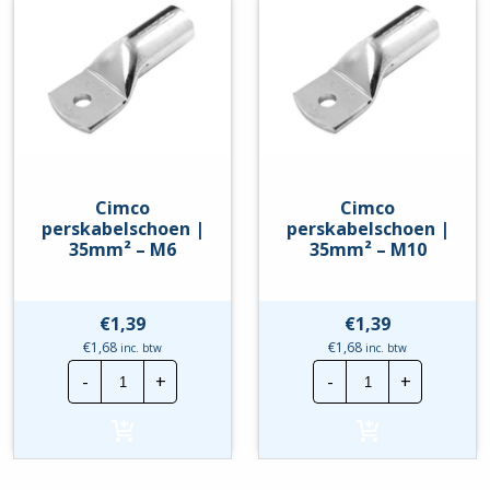
Cimco
Cimco
perskabelschoen |
perskabelschoen |
35mm² – M6
35mm² – M10
€
1,39
€
1,39
€
1,68
€
1,68
inc. btw
inc. btw
Cimco
Cimco
-
+
-
+
perskabelschoen
perskabelscho
|
|
35mm²
35mm²
-
-
M6
M10
hoeveelheid
hoeveelheid