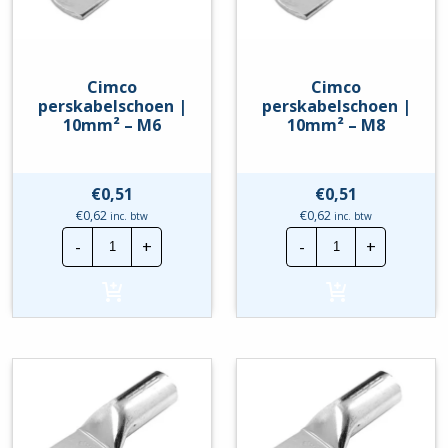
Cimco
Cimco
perskabelschoen |
perskabelschoen |
10mm² – M6
10mm² – M8
€
0,51
€
0,51
€
0,62
€
0,62
inc. btw
inc. btw
Cimco
Cimco
-
+
-
+
perskabelschoen
perskabelscho
|
|
10mm²
10mm²
-
-
M6
M8
hoeveelheid
hoeveelheid