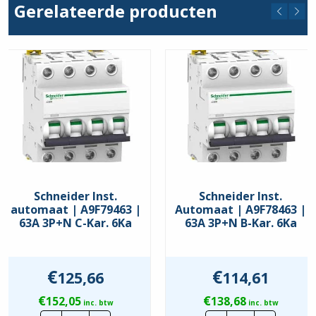
Gerelateerde producten
C
Schneider Inst.
Schneider Inst.
automaat | A9F79463 |
Automaat | A9F78463 |
63A 3P+N C-Kar. 6Ka
63A 3P+N B-Kar. 6Ka
€
€
125,66
114,61
€
€
152,05
138,68
inc. btw
inc. btw
Schneider
Schneider