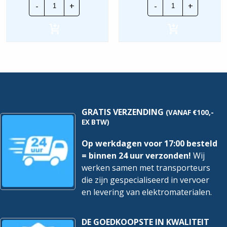
-
+
-
+
Inst.
Inst.
automaat
Automaat
|
|
A9F79463
A9F78463
|
|
63A
63A
3P+N
3P+N
C-
B-
Kar.
Kar.
6Ka
6Ka
hoeveelheid
hoeveelheid
GRATIS VERZENDING
(VANAF €100,-
EX BTW)
Op werkdagen voor 17:00 besteld
= binnen 24 uur verzonden!
Wij
werken samen met transporteurs
die zijn gespecialiseerd in vervoer
en levering van elektromaterialen.
DE GOEDKOOPSTE IN KWALITEIT