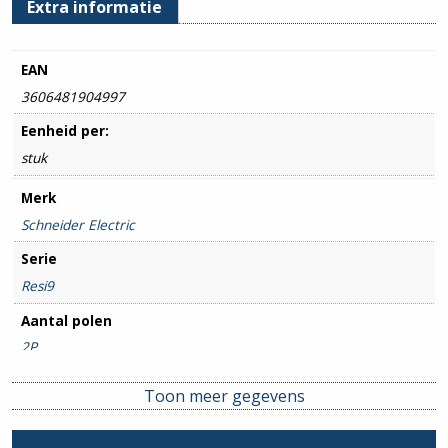
Extra informatie
EAN
3606481904997
Eenheid per:
stuk
Merk
Schneider Electric
Serie
Resi9
Aantal polen
2P
Amperage
Toon meer gegevens
25A
Uitsch. karakteristiek