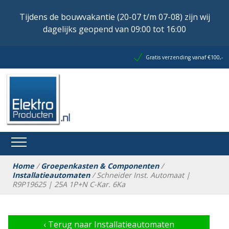
Tijdens de bouwvakantie (20-07 t/m 07-08) zijn wij
dagelijks geopend van 09:00 tot 16:00
Gratis verzending vanaf €100,-
Home
/
Groepenkasten & Componenten
/
Installatieautomaten
/ Schneider Inst. Automaat |
R9P19625 | 25A 1P+N C-Kar. 6Ka
‹
Terug naar Installatieautomaten