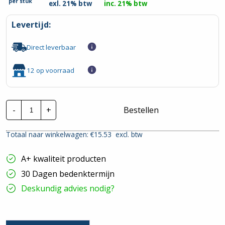
per
stuk
exl. 21% btw
inc. 21% btw
Levertijd:
Direct leverbaar
12 op voorraad
Schneider
-
+
Bestellen
Inst.
Automaat
|
Totaal naar winkelwagen: €
15.53
excl. btw
R9P19625
|
25A
A+ kwaliteit producten
1P+N
C-
30 Dagen bedenktermijn
Kar.
6Ka
Deskundig advies nodig?
hoeveelheid