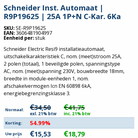
Schneider Inst. Automaat |
R9P19625 | 25A 1P+N C-Kar. 6Ka
SKU:
SE-R9P19625
EAN:
3606481904997
Eenheid per:
stuk
Schneider Electric Resi9 installatieautomaat,
uitschakelkarakteristiek C, nom. (meet)stroom 25A,
2 polen (totaal), 1 beveiligde polen, spanningstype
AC, nom. (meet)spanning 230V, bouwbreedte 18mm,
breedte in module-eenheden 1, nom.
afschakelvermogen Icn EN 60898 6kA,
energiebegrenzingsklasse 3.
€
€
34,50
41,75
Normaal:
exl. 21% btw
inc. 21% btw
54.99%
Korting:
€
€
15,53
18,79
Uw prijs