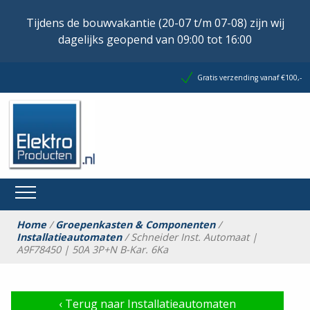
Tijdens de bouwvakantie (20-07 t/m 07-08) zijn wij
dagelijks geopend van 09:00 tot 16:00
Gratis verzending vanaf €100,-
Home
/
Groepenkasten & Componenten
/
Installatieautomaten
/ Schneider Inst. Automaat |
A9F78450 | 50A 3P+N B-Kar. 6Ka
‹
Terug naar Installatieautomaten