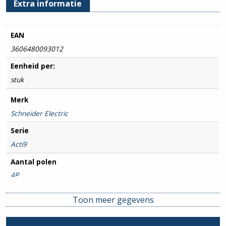
Extra informatie
EAN
3606480093012
Eenheid per:
stuk
Merk
Schneider Electric
Serie
Acti9
Aantal polen
4P
Amperage
Toon meer gegevens
50A
Uitsch. karakteristiek