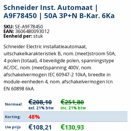
Schneider Inst. Automaat |
A9F78450 | 50A 3P+N B-Kar. 6Ka
SKU:
SE-A9F78450
EAN:
3606480093012
Eenheid per:
stuk
Schneider Electric installatieautomaat,
uitschakelkarakteristiek B, nom. (meet)stroom 50A,
4 polen (totaal), 4 beveiligde polen, spanningstype
AC/DC, nom. (meet)spanning 400V, nom.
afschakelvermogen IEC 60947-2 10kA, breedte in
module-eenheden 4, nom. afschakelvermogen Icn
EN 60898 6kA.
€
€
208,10
251,80
Normaal:
exl. 21% btw
inc. 21% btw
48%
Korting:
€
€
108,21
130,93
Uw prijs