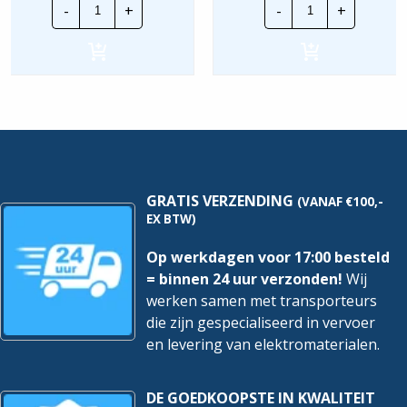
-
+
-
+
Inst.
Inst.
Automaat
automaat
|
|
R9P09616
A9F79450
|
|
16A
50A
1P+N
3P+N
B-
C-
kar.
Kar.
6Ka
6Ka
hoeveelheid
hoeveelheid
GRATIS VERZENDING
(VANAF €100,-
EX BTW)
Op werkdagen voor 17:00 besteld
= binnen 24 uur verzonden!
Wij
werken samen met transporteurs
die zijn gespecialiseerd in vervoer
en levering van elektromaterialen.
DE GOEDKOOPSTE IN KWALITEIT