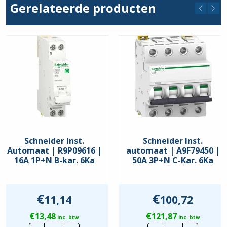
Gerelateerde producten
B
Schneider Inst.
Schneider Inst.
Automaat | R9P09616 |
automaat | A9F79450 |
16A 1P+N B-kar. 6Ka
50A 3P+N C-Kar. 6Ka
€
€
11,14
100,72
€
€
13,48
121,87
inc. btw
inc. btw
Schneider
Schneider