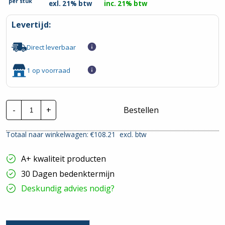
per
stuk
exl. 21% btw
inc. 21% btw
Levertijd:
Direct leverbaar
1 op voorraad
Schneider
-
+
Bestellen
Inst.
Automaat
|
Totaal naar winkelwagen: €
108.21
excl. btw
A9F78450
|
50A
A+ kwaliteit producten
3P+N
B-
30 Dagen bedenktermijn
Kar.
6Ka
Deskundig advies nodig?
hoeveelheid