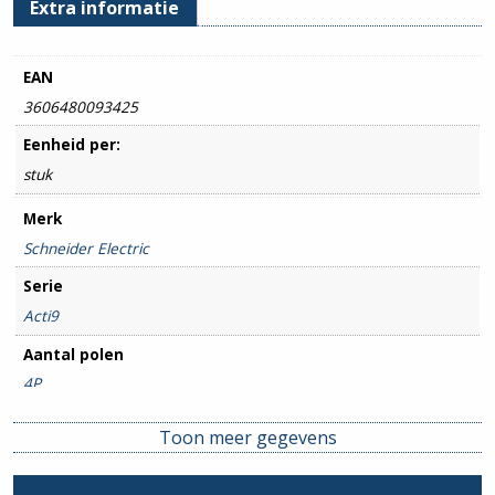
Extra informatie
EAN
3606480093425
Eenheid per:
stuk
Merk
Schneider Electric
Serie
Acti9
Aantal polen
4P
Amperage
Toon meer gegevens
20A
Uitsch. karakteristiek