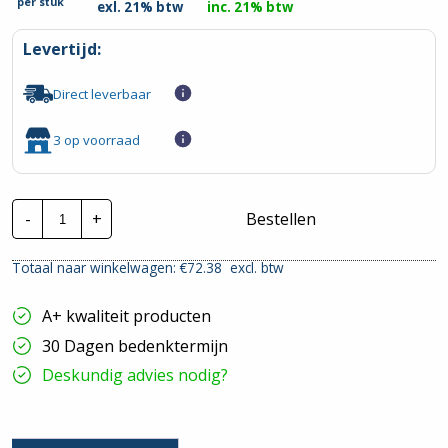
per
stuk
exl. 21% btw
inc. 21% btw
Levertijd:
Direct leverbaar
3 op voorraad
Schneider
-
+
Bestellen
Inst.
automaat
|
Totaal naar winkelwagen: €
72.38
excl. btw
A9F79420
|
20A
A+ kwaliteit producten
3P+N
C-
30 Dagen bedenktermijn
Kar.
6Ka
Deskundig advies nodig?
hoeveelheid