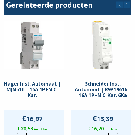
Gerelateerde producten
C
Hager Inst. Automaat |
Schneider Inst.
MJN516 | 16A 1P+N C-
Automaat | R9P19616 |
Kar.
16A 1P+N C-Kar. 6Ka
€
€
16,97
13,39
€
€
20,53
16,20
inc. btw
inc. btw
Hager
Schneider