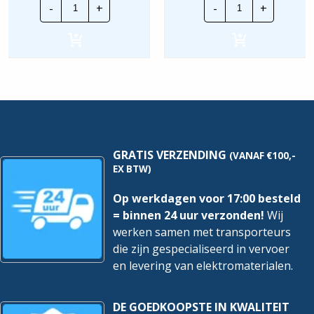
-
+
-
+
Inst.
Inst.
Automaat
Automaat
|
|
MJN516
R9P19616
|
|
16A
16A
1P+N
1P+N
C-
C-
Kar.
Kar.
hoeveelheid
6Ka
hoeveelheid
GRATIS VERZENDING
(VANAF €100,-
EX BTW)
Op werkdagen voor 17:00 besteld
= binnen 24 uur verzonden!
Wij
werken samen met transporteurs
die zijn gespecialiseerd in vervoer
en levering van elektromaterialen.
DE GOEDKOOPSTE IN KWALITEIT