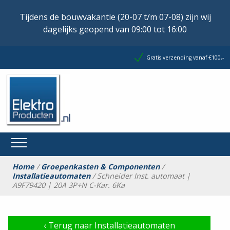
Tijdens de bouwvakantie (20-07 t/m 07-08) zijn wij
dagelijks geopend van 09:00 tot 16:00
Gratis verzending vanaf €100,-
Home
/
Groepenkasten & Componenten
/
Installatieautomaten
/ Schneider Inst. automaat |
A9F79420 | 20A 3P+N C-Kar. 6Ka
‹
Terug naar Installatieautomaten