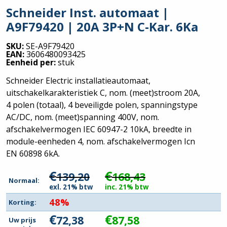
Schneider Inst. automaat |
A9F79420 | 20A 3P+N C-Kar. 6Ka
SKU:
SE-A9F79420
EAN:
3606480093425
Eenheid per:
stuk
Schneider Electric installatieautomaat,
uitschakelkarakteristiek C, nom. (meet)stroom 20A,
4 polen (totaal), 4 beveiligde polen, spanningstype
AC/DC, nom. (meet)spanning 400V, nom.
afschakelvermogen IEC 60947-2 10kA, breedte in
module-eenheden 4, nom. afschakelvermogen Icn
EN 60898 6kA.
€
€
139,20
168,43
Normaal:
exl. 21% btw
inc. 21% btw
48%
Korting:
€
€
72,38
87,58
Uw prijs